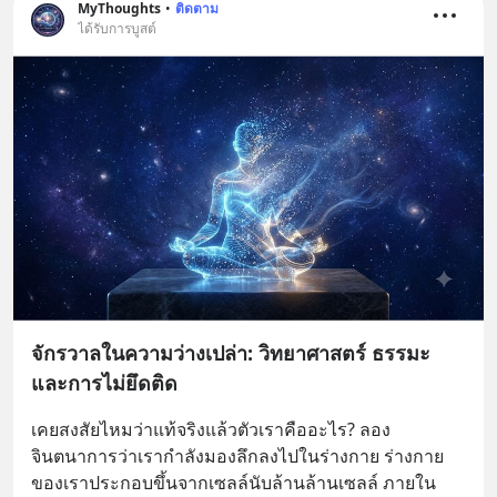
MyThoughts
•
ติดตาม
ได้รับการบูสต์
จักรวาลในความว่างเปล่า: วิทยาศาสตร์ ธรรมะ
และการไม่ยึดติด
เคยสงสัยไหมว่าแท้จริงแล้วตัวเราคืออะไร? ลอง
จินตนาการว่าเรากำลังมองลึกลงไปในร่างกาย ร่างกาย
ของเราประกอบขึ้นจากเซลล์นับล้านล้านเซลล์ ภายใน