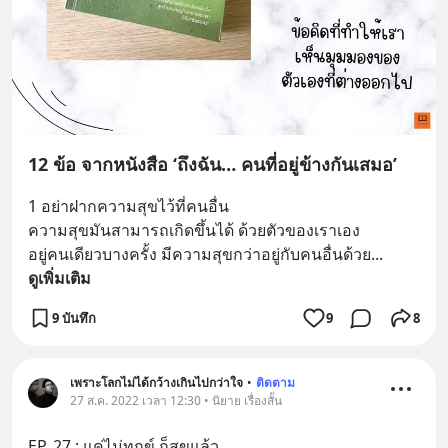
12 ข้อ จากหนังสือ ‘ถึงฉัน… คนที่อยู่ข้างกันเสมอ’
1 อย่าฝากความสุขไว้ที่คนอื่น
ความสุขมันสามารถเกิดขึ้นได้ ด้วยตัวของเราเอง
อยู่คนเดียวบางครั้ง มีความสุขกว่าอยู่กับคนอื่นด้วย
... 
ดูเพิ่มเติม
9 บันทึก
9
8
เพราะโลกไม่ได้กว้างเกินไปกว่าใจ
•
ติดตาม
27 ส.ค. 2022 เวลา 12:30 • นิยาย เรื่องสั้น
EP. 27 : แค่ไม่ทุกข์ ก็สุขแล้ว