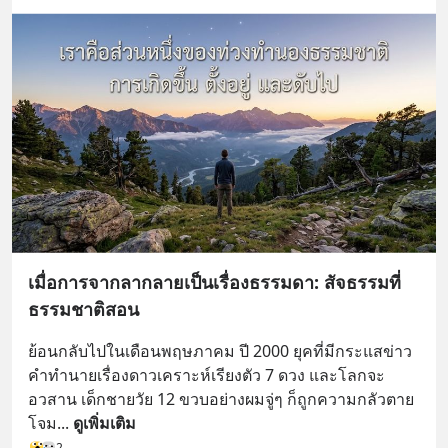
เมื่อการจากลากลายเป็นเรื่องธรรมดา: สัจธรรมที่
ธรรมชาติสอน
ย้อนกลับไปในเดือนพฤษภาคม ปี 2000 ยุคที่มีกระแสข่าว
คำทำนายเรื่องดาวเคราะห์เรียงตัว 7 ดวง และโลกจะ
อวสาน เด็กชายวัย 12 ขวบอย่างผมจู่ๆ ก็ถูกความกลัวตาย
โจม
... 
ดูเพิ่มเติม
2