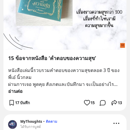
15 ข้อจากหนังสือ ‘คำตอบของความสุข’
หนังสือเล่มนี้รวบรวมคำตอบของความสุขตลอด 3 ปี ของ
พี่เอ๋ นิ้วกลม 
ผ่านการเจอ พูดคุย สังเกตและบันทึกมา จะเป็นอย่างไร
... 
อ่านต่อ
17 บันทึก
15
13
MyThoughts
•
ติดตาม
ได้รับการบูสต์