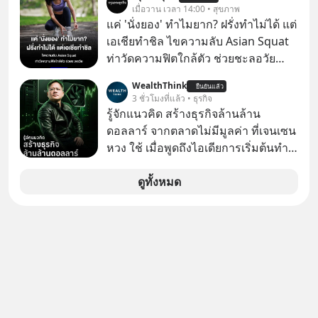
เมื่อวาน เวลา 14:00 • สุขภาพ
แต่ยืนยันว่า โจ ไบเดน พ่อของเขายังใจ
แค่ 'นั่งยอง' ทำไมยาก? ฝรั่งทำไม่ได้ แต่
สู้ เพื่อรักษาอาการป่วยของตนอย่างเต็ม
เอเชียทำชิล ไขความลับ Asian Squat
ที่
ท่าวัดความฟิตใกล้ตัว ช่วยชะลอวัย
หลายคนอาจเคยเห็นคลิปไวรัลของชาว
WealthThink
ยืนยันแล้ว
ต่างชาติที่พยายามทำ “Asian Squat”
3 ชั่วโมงที่แล้ว • ธุรกิจ
หรือการนั่งยองแบบคนเอเชีย แต่สุดท้าย
รู้จักแนวคิด สร้างธุรกิจล้านล้าน
ก็เสียการทรงตัว ล้มหงายหลัง หรือไม่ก็
ดอลลาร์ จากตลาดไม่มีมูลค่า ที่เจนเซน
ต้องยกส้นเท้าขึ้น เพราะไม่สามารถนั่ง
หวง ใช้ เมื่อพูดถึงไอเดียการเริ่มต้นทำ
ค้างในท่านั้นได้
ธุรกิจ หลายคนก็คงมองว่าควรเริ่มต้น
ทำธุรกิจที่อยู่ในตลาดใหญ่ ๆ ที่ต้องมี
ดูทั้งหมด
ลูกค้า พร้อมขายได้ทันที