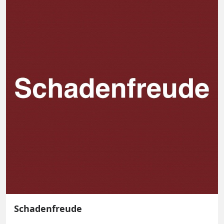
Schadenfreude