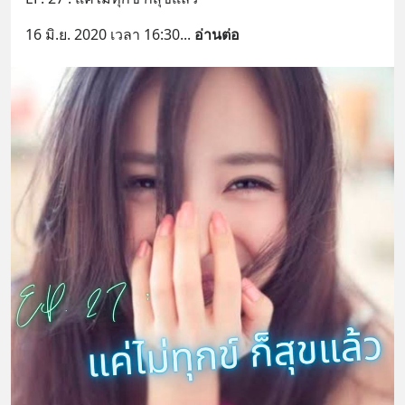
16 มิ.ย. 2020 เวลา 16:30
... 
อ่านต่อ