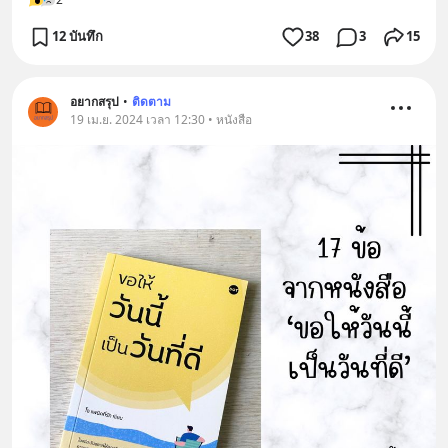
12 บันทึก
38
3
15
อยากสรุป
•
ติดตาม
19 เม.ย. 2024 เวลา 12:30 • หนังสือ