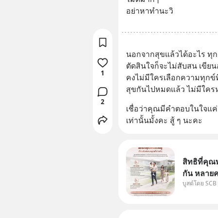
อย่าหาทำนะวิ
นอกจากสุขแล้วได้อะไร ทุกข์ไ
ตัดสินใจก็จะไม่สับสน เขีย
1
คงไม่มีใครเลือกความทุกข์ที
สุขกันไปหมดแล้ว ไม่มีใค
2
เชื่อว่าคุณมีคำตอบในใจแค่อ
เท่านั้นมั้งคะ สู้ ๆ นะคะ
สิทธิที่คุณ
กัน หลายค
บูสต์โดย SCB
แม่ ก็ย่อ
สองฝ่าย" 
ได้กำหนดไ