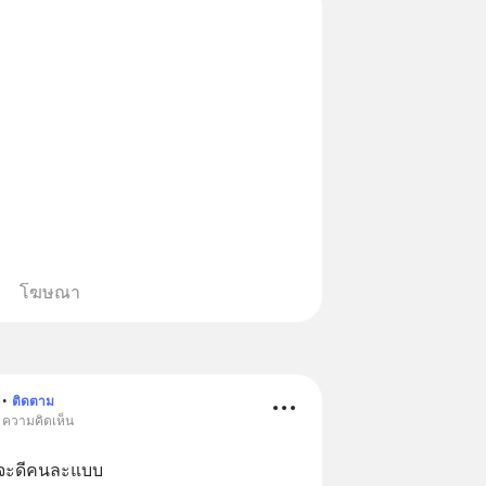
โฆษณา
•
ติดตาม
• ความคิดเห็น
าจจะดีคนละแบบ