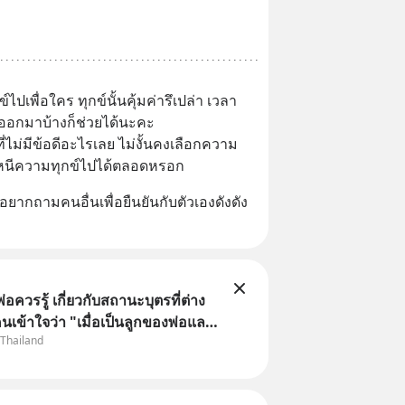
ปเพื่อใคร ทุกข์นั้นคุ้มค่ารึเปล่า เวลา
นออกมาบ้างก็ช่วยได้นะคะ
่ไม่มีข้อดีอะไรเลย ไม่งั้นคงเลือกความ
รหนีความทุกข์ไปได้ตลอดหรอก
ยากถามคนอื่นเพื่อยืนยันกับตัวเองดังดัง
พ่อควรรู้ เกี่ยวกับสถานะบุตรที่ต่าง
นเข้าใจว่า "เมื่อเป็นลูกของพ่อและ
 Thailand
มเป็นบุตรชอบด้วยกฎหมายของทั้ง
แต่ในความเป็นจริง กฎหมายไทยไม่
ว้แบบนั้น