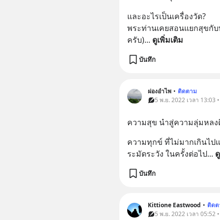
และอะไรเป็นเครื่องวัด?
พระท่านเคยสอนแยกสุขกับทุก
ครับ)
... 
ดูเพิ่มเติม
บันทึก
ผ่องอำไพ
•
ติดตาม
5 พ.ย. 2022 เวลา 13:03 
ความสุข​ นำสู่ความลุ่มหล
ความทุกข์ ที่ไม่มากเกินไป
ระมัดระวัง ในครั้งต่อไป
... 
ด
บันทึก
Kittione Eastwood
•
ติดต
5 พ.ย. 2022 เวลา 05:52 