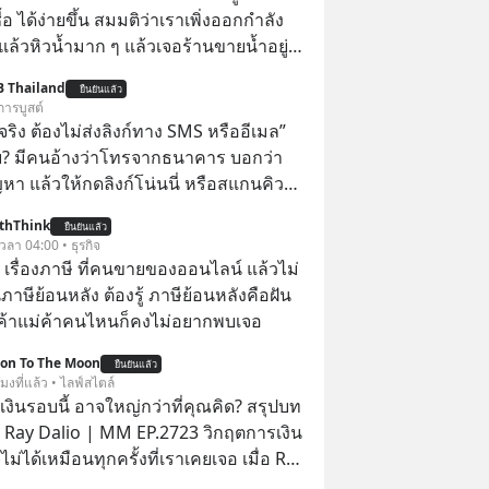
้อ ได้ง่ายขึ้น สมมติว่าเราเพิ่งออกกำลัง
แล้วหิวน้ำมาก ๆ แล้วเจอร้านขายน้ำอยู่
ี่ขายของเหมือนกันทุกอย่าง
B Thailand
ยืนยันแล้ว
การบูสต์
ิง ต้องไม่ส่งลิงก์ทาง SMS หรืออีเมล”
้ย? มีคนอ้างว่าโทรจากธนาคาร บอกว่า
ญหา แล้วให้กดลิงก์โน่นนี่ หรือสแกนคิว
นที มาฟัง “ป้าเก๋าเล่ากลโกง” เพื่อรู้ทันมุก
thThink
ยืนยันแล้ว
ราบความน่าเชื่อถือกันค่ะ #แก้เกม
 เวลา 04:00 • ธุรกิจ
าเก๋าเล่ากลโกง #LivesSustainably #อยู่
อ เรื่องภาษี ที่คนขายของออนไลน์ แล้วไม่
ยืน #CyberSecurity #ป้าเก๋า
ษีย้อนหลัง ต้องรู้ ภาษีย้อนหลังคือฝัน
ucation #FinancialLiteracy
พ่อค้าแม่ค้าคนไหนก็คงไม่อยากพบเจอ
lBankWithHumanTouch
ion To The Moon
ยืนยันแล้ว
โมงที่แล้ว • ไลฟ์สไตล์
งินรอบนี้ อาจใหญ่กว่าที่คุณคิด? สรุปบท
 Ray Dalio | MM EP.2723 วิกฤตการเงิน
ไม่ได้เหมือนทุกครั้งที่เราเคยเจอ เมื่อ Ray
ยผู้เคยทำนายวิกฤตเศรษฐกิจมาแล้วหลาย