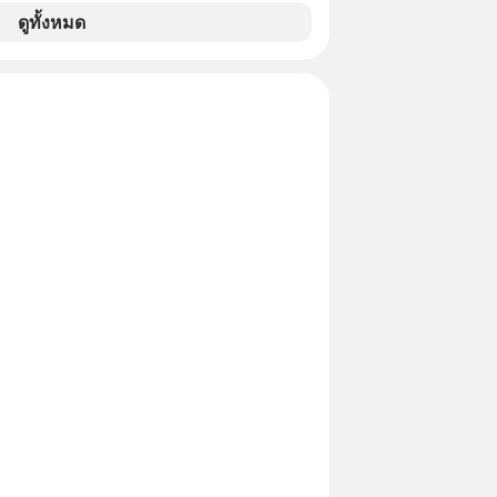
รั้ง ออกมาส่งสัญญาณเตือนระเบิดเวลา
ดูทั้งหมด
กำลังก่อตัวขึ้น จาก "ระเบิดหนี้สิน
สานเข้ากับ "ฟองสบู่กระแส AI" ที่ผู้คน
าคาอย่างบ้าคลั่ง บทเรียนจาก
าสตร์ 500 ปี บอกอะไรเรา? ระเบียบโลก
ปลี่ยนมือไปในทิศทางไหน? และเราควร
างไรก่อนที่ทุกอย่างจะสายเกินไป? ร่วม
ทวิเคราะห์และข้อคิดการเงินฉบับ Dalio
ปบทเรียน #การเงิน
น #MissionToTheMoon
nToTheMoonPodcast