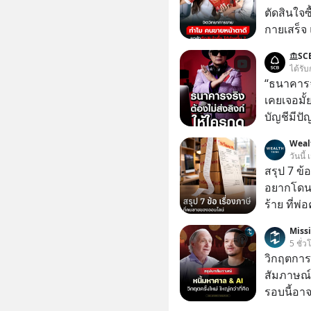
ตัดสินใจซื
กายเสร็จ 
สองร้านท
SC
ได้รับ
“ธนาคารจร
เคยเจอมั
บัญชีมีปั
อาร์โค้ดทั
Weal
หลอกลวงในค
วันนี้
กลโกง #ป้
สรุป 7 ข้
อย่างยั่ง
อยากโดนภา
#FraudEd
ร้าย ที่
#Digita
Miss
5 ชั่ว
วิกฤตการเ
สัมภาษณ์
รอบนี้อาจ
Dalio ชา