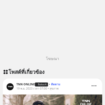
#Greenlights
#MatthewMcConaughey #พัฒนาตัว
เอง #MissionToTheMoon
#missiontothemoonpodcast
โฆษณา
โพสต์ที่เกี่ยวข้อง
TNN ONLINE
•
ติดตาม
ยืนยันแล้ว
19 พ.ย. 2023 เวลา 07:00 • สุขภาพ