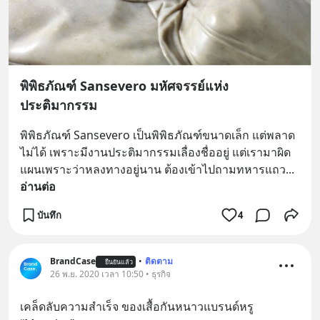
พิพิธภัณฑ์ Sansevero มหัศจรรย์แห่ง
ประติมากรรม
พิพิธภัณฑ์ Sansevero เป็นพิพิธภัณฑ์ขนาดเล็ก แต่พลาด
ไม่ได้ เพราะมีงานประติมากรรมเลื่องชื่ออยู่ แต่เรามาผิด
แผนเพราะว่าหลงทางอยู่นาน ต้องเข้าไปถามทหารแถว
... 
อ่านต่อ
บันทึก
4
BrandCase
•
ติดตาม
ยืนยันแล้ว
26 พ.ย. 2020 เวลา 10:50 • ธุรกิจ
เคล็ดลับความสำเร็จ ของเสื้อกันหนาวแบรนด์หรู 