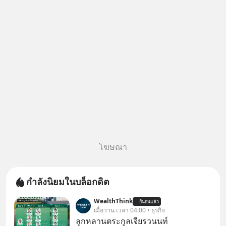
เป็นทั้งวัน
โฆษณา
กำลังนิยมในบล็อกดิต
WealthThink
ยืนยันแล้ว
เมื่อวาน เวลา 04:00 • ธุรกิจ
ลูกหลานตระกูลเจียรวนนท์