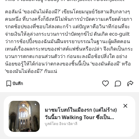
คอลัมน์ ‘ของมันไม่ต้องมี?’ เขียนโดยมนุษย์วัยสามสิบกลางๆ 
คนหนึ่ง ที่บางครั้งก็ยังหนีไม่พ้นการบำบัดความเครียดด้วยกา
รกดช้อปของที่ชอบใส่ลงตะกร้า แต่ปัญหาคือวินาทีก่อนที่จะ
จ่ายเงินให้ลุล่วงกระบวนการบำบัดทุกข์ไป ดันเกิด eco-guilt 
ว่าการช้อปปิ้งของฉันมันฝืนจรรยาบรรณในฐานะผู้ผลิตคอน
เทนต์เรื่องผลกระทบของฟาสต์แฟชั่นหรือเปล่า จึงเกิดเป็นกระ
บวนการตกตะกอนส่วนตัวว่า ก่อนจะลงมือช้อปสิ่งใด อย่าง
น้อยขอรู้ให้ได้ก่อนว่าตกลงของชิ้นนี้เป็น ‘ของมันต้องมี’ หรือ 
‘ของมันไม่ต้องมี?’ กันแน่
บันทึก
มาชมโบสถ์ในเมืองรก (แต่ไม่ร้าง)
วันนี้มา Walking Tour ซึ่งเป็น
บูสต์โดย อิจฉาอิตาลี
กิจกรรมสุดแสนจะโปรดปรานของ
เรา เราจะได้เห็นเนเปิลแบบที่มัน