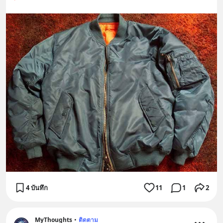
4 บันทึก
11
1
2
MyThoughts
•
ติดตาม