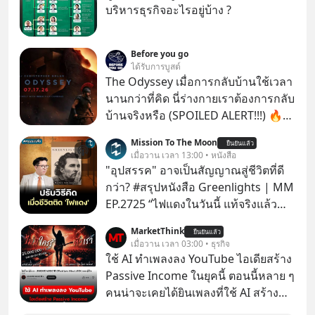
บริหารธุรกิจอะไรอยู่บ้าง ?
Before you go
ได้รับการบูสต์
The Odyssey เมื่อการกลับบ้านใช้เวลา
นานกว่าที่คิด นี่ร่างกายเราต้องการกลับ
บ้านจริงหรือ (SPOILED ALERT!!!) 🔥
264.1
Mission To The Moon
ยืนยันแล้ว
เมื่อวาน เวลา 13:00 • หนังสือ
"อุปสรรค" อาจเป็นสัญญาณสู่ชีวิตที่ดี
กว่า? #สรุปหนังสือ Greenlights | MM
EP.2725 “ไฟแดงในวันนี้ แท้จริงแล้ว
อาจเป็นสัญญาณไฟเขียวที่ยังไม่ถึงเวลา
MarketThink
ยืนยันแล้ว
เปลี่ยนสี” McConaughey ดาราดาวรุ่ง
เมื่อวาน เวลา 03:00 • ธุรกิจ
ในยุคหนึ่ง เคยปฏิเสธเงินค่าตัวหนังรอม
ใช้ AI ทำเพลงลง YouTube ไอเดียสร้าง
คอมที่สูงถึง 14.5 ล้านดอลลาร์ (หรือ
Passive Income ในยุคนี้ ตอนนี้หลาย ๆ
ราว 500 ล้านบาท) เพียงเพราะเขาไม่
คนน่าจะเคยได้ยินเพลงที่ใช้ AI สร้าง
อยากขังตัวเองไว้ในกล่องเดิมๆ ผลที่
ผ่านหูกันมาบ้าง เช่น เพลง “ไม่มีใคร