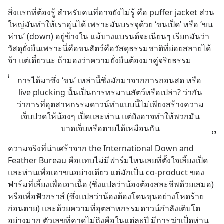
สิ่งแรกที่ต้องรู้ สำหรับคนที่อาจยังไม่รู้ คือ puffer jacket ส่วน
ใหญ่มันทำให้เราอุ่นได้ เพราะมันบรรจุด้วย ‘ขนเป็ด’ หรือ ‘ขน
ห่าน’ (down) อยู่ข้างใน แม้บางแบรนด์จะเนียนๆ เรียกมันว่า
วัสดุยั่งยืนเพราะนี่คือขนสัตว์คือวัสดุธรรมชาติที่ย่อยสลายได้
จ้า แต่เดี๋ยวนะ ถ้ามองว่าความยั่งยืนต้องมาคู่จริยธรรม
การได้มาซึ่ง ‘ขน’ เหล่านี้ซึ่งมักมาจากการถอนสด หรือ 
live plucking นั้นเป็นการทรมานสัตว์หรือเปล่า? ว่ากัน
ว่าการที่อุตสาหกรรมดาวน์ทำแบบนี้ไม่เพียงสร้างความ
เจ็บปวดให้น้องๆ เป็ดและห่าน แต่ยังอาจทำให้พวกมัน
บาดเจ็บหรือตายได้เหมือนกัน
ความจริงที่น่าเศร้าจาก the International Down and 
Feather Bureau คือแทบไม่มีฟาร์มไหนเลยที่ตั้งใจเลี้ยงเป็ด
และห่านเพื่อเอาขนอย่างเดียว แต่มักเป็น co-product ของ
ฟาร์มที่เลี้ยงเพื่อเอาเนื้อ (ซึ่งแปลว่าน้องต้องสละชีพด้วยเสมอ) 
หรือเพื่อฟัวกราส์ (ซึ่งแปลว่าน้องต้องโดนขุนอย่างโหดร้าย
ก่อนตาย) และด้วยความที่อุตสาหกรรมดาวน์กำลังเติบโต
อย่างมาก ตัวเลขที่คาดไม่ถึงคือในแต่ละปี มีการฆ่าเป็ดห่าน 