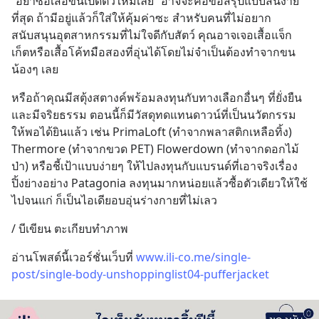
“อย่าซื้อเสื้อขนเป็ดตัวใหม่เลย” อาจจะคือข้อสรุปแบบสั้นง่าย
ที่สุด ถ้ามีอยู่แล้วก็ใส่ให้คุ้มค่าซะ สำหรับคนที่ไม่อยาก
สนับสนุนอุตสาหกรรมที่ไม่ใจดีกับสัตว์ คุณอาจเจอเสื้อแจ็ก
เก็ตหรือเสื้อโค้ทมือสองที่อุ่นได้โดยไม่จำเป็นต้องทำจากขน
น้องๆ เลย
หรือถ้าคุณมีสตุ้งสตางค์พร้อมลงทุนกับทางเลือกอื่นๆ ที่ยั่งยืน
และมีจริยธรรม ตอนนี้ก็มีวัสดุทดแทนดาวน์ที่เป็นนวัตกรรม
ให้พอได้ยินแล้ว เช่น PrimaLoft (ทำจากพลาสติกเหลือทิ้ง) 
Thermore (ทำจากขวด PET) Flowerdown (ทำจากดอกไม้
ป่า) หรือชี้เป้าแบบง่ายๆ ให้ไปลงทุนกับแบรนด์ที่เอาจริงเรื่อง
ปิ้งย่างอย่าง Patagonia ลงทุนมากหน่อยแล้วซื้อตัวเดียวให้ใช้
ไปจนแก่ ก็เป็นไอเดียอบอุ่นร่างกายที่ไม่เลว
/ บีเขียน ตะเกียบทำภาพ
อ่านโพสต์นี้เวอร์ชั่นเว็บที่ 
www.ili-co.me/single-
post/single-body-unshoppinglist04-pufferjacket