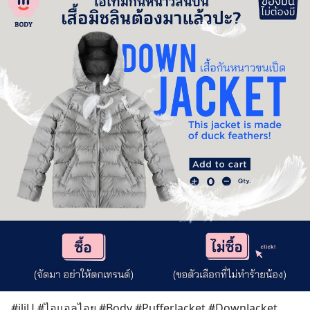
#iliU #ไอแอลไอยู #Body #PufferJacket #DownJacket