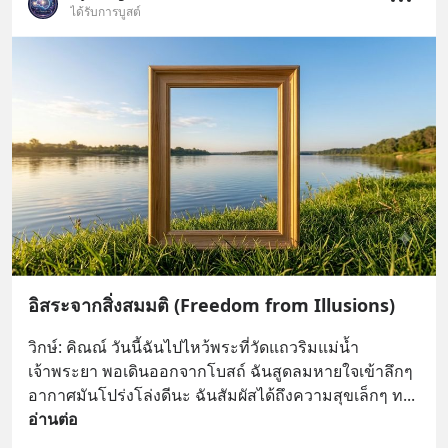
ได้รับการบูสต์
อิสระจากสิ่งสมมติ (Freedom from Illusions)
วิกษ์: คิณณ์ วันนี้ฉันไปไหว้พระที่วัดแถวริมแม่น้ำ
เจ้าพระยา พอเดินออกจากโบสถ์ ฉันสูดลมหายใจเข้าลึกๆ 
อากาศมันโปร่งโล่งดีนะ ฉันสัมผัสได้ถึงความสุขเล็กๆ ท
... 
อ่านต่อ