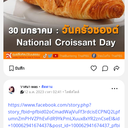
บันทึก
วาสนา was
•
ติดตาม
12 ม.ค. 2023 เวลา 02:41 • ไลฟ์สไตล์
https://www.facebook.com/story.php?
story_fbid=pfbid02oCmadWajVuFf3rdcisECPNQ2Lpf
umnZmPHVZPhEvFdR9YkPmLXuux8xYR2znCseEl&id
=100062941674437&post_id=100062941674437_pfbi