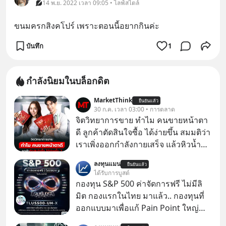
14 พ.ย. 2022 เวลา 09:05 • ไลฟ์สไตล์
ขนมครกสิงคโปร์ เพราะตอนนี้อยากกินค่ะ
บันทึก
1
กำลังนิยมในบล็อกดิต
MarketThink
ยืนยันแล้ว
30 ก.ค. เวลา 03:00 • การตลาด
จิตวิทยาการขาย ทำไม คนขายหน้าตา
ดี ลูกค้าตัดสินใจซื้อ ได้ง่ายขึ้น สมมติว่า
เราเพิ่งออกกำลังกายเสร็จ แล้วหิวน้ำ
มาก ๆ แล้วเจอร้านขายน้ำอยู่สองร้านที่
ลงทุนแมน
ยืนยันแล้ว
ขายของเหมือนกันทุกอย่าง
ได้รับการบูสต์
กองทุน S&P 500 ค่าจัดการฟรี ไม่มีลิ
มิต กองแรกในไทย มาแล้ว.. กองทุนที่
ออกแบบมาเพื่อแก้ Pain Point ใหญ่
ของนักลงทุนไทยพร้อมกัน 3 เรื่อง