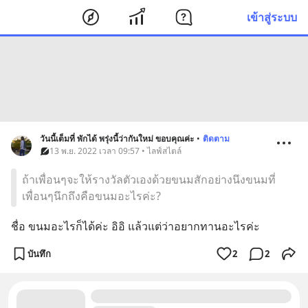
เข้าสู่ระบบ
วันนี้เต็มที่ พักได้ พรุ่งนี้ว่ากันใหม่ ขอบคุณค่ะ
•
ติดตาม
13 พ.ย. 2022 เวลา 09:57 • ไลฟ์สไตล์
ถ้าเพื่อนๆจะให้รางวัลตัวเองด้วยขนมสักอย่างนึงขนมที่
เพื่อนๆนึกถึงคือขนมอะไรค่ะ?
ชื่อ ขนมอะไรก็ได้ค่ะ อิอิ แล้วแต่ว่าอยากทานอะไรค่ะ
บันทึก
2
2