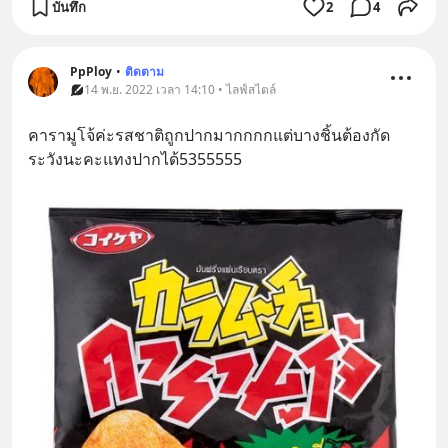
บันทึก
2
4
PpPloy
•
ติดตาม
14 พ.ย. 2022 เวลา 14:10 • ไลฟ์สไตล์
คารามูโจ้ค่ะรสชาติถูกปากมากกกกแต่บางชิ้นต้องกัด
ระวังนะคะแทงปากได้5355555