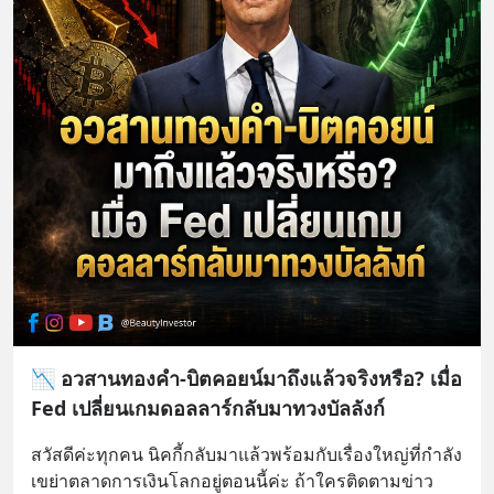
📉 อวสานทองคำ-บิตคอยน์มาถึงแล้วจริงหรือ? เมื่อ
Fed เปลี่ยนเกมดอลลาร์กลับมาทวงบัลลังก์
สวัสดีค่ะทุกคน นิคกี้กลับมาแล้วพร้อมกับเรื่องใหญ่ที่กำลัง
เขย่าตลาดการเงินโลกอยู่ตอนนี้ค่ะ ถ้าใครติดตามข่าว