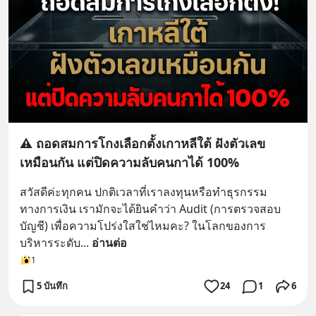
⚠️ ถอดสมการโกงเลือกตั้งเกาหลีใต้ ฝังตัวเลข
เหมือนกัน แต่ปิดความลับคนกาได้ 100%
สวัสดีค่ะทุกคน ปกติเวลาที่เราลงทุนหรือทำธุรกรรม
ทางการเงิน เรามักจะได้ยินคำว่า Audit (การตรวจสอบ
บัญชี) เพื่อความโปร่งใสใช่ไหมคะ? ในโลกของการ
บริหารระดับ
... 
อ่านต่อ
1
5 บันทึก
24
1
6