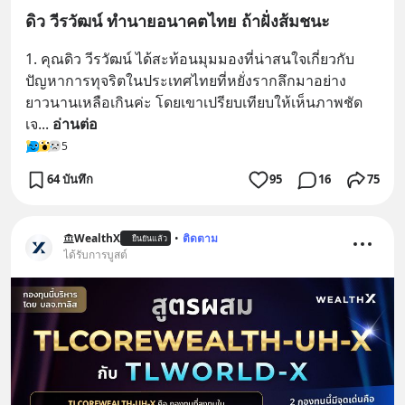
ดิว วีรวัฒน์ ทำนายอนาคตไทย ถ้าฝั่งส้มชนะ
1. คุณดิว วีรวัฒน์ ได้สะท้อนมุมมองที่น่าสนใจเกี่ยวกับ
ปัญหาการทุจริตในประเทศไทยที่หยั่งรากลึกมาอย่าง
ยาวนานเหลือเกินค่ะ โดยเขาเปรียบเทียบให้เห็นภาพชัด
เจ
... 
อ่านต่อ
5
64 บันทึก
95
16
75
WealthX
•
ติดตาม
ยืนยันแล้ว
ได้รับการบูสต์