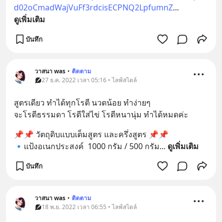
d02oCmadWajVuFf3rdcisECPNQ2LpfumnZ
... 
ดูเพิ่มเติม
บันทึก
วาสนา was
•
ติดตาม
27 ธ.ค. 2022 เวลา 05:16 • ไลฟ์สไตล์
สูตรเดียว ทำได้ทุกโรตี นวดน้อย ทำง่ายๆ 
จะโรตีธรรมดา โรตีใส่ไข่ โรตีหนานุ่ม ทำได้หมดค่ะ
📌📌 วัตถุดิบแบบเต็มสูตร และครึ่งสูตร 📌📌
🔹แป้งอเนกประสงค์  1000 กรัม / 500 กรัม
... 
ดูเพิ่มเติม
บันทึก
วาสนา was
•
ติดตาม
18 พ.ย. 2022 เวลา 06:55 • ไลฟ์สไตล์