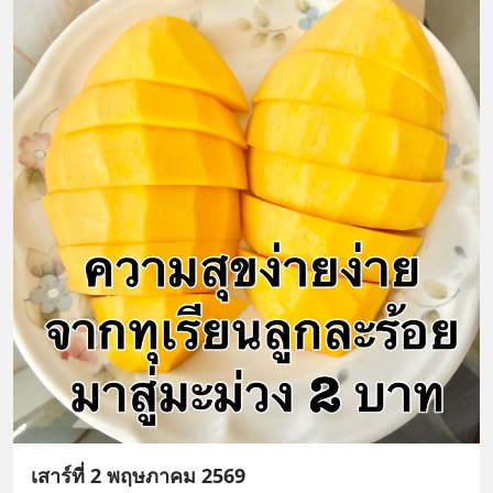
เสาร์ที่ 2 พฤษภาคม 2569