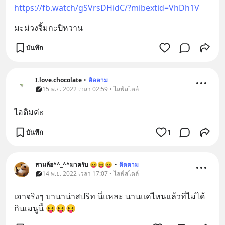
https://fb.watch/gSVrsDHidC/?mibextid=VhDh1V
มะม่วงจิ้มกะปิหวาน
บันทึก
I.love.chocolate
•
ติดตาม
15 พ.ย. 2022 เวลา 02:59 • ไลฟ์สไตล์
ไอติมค่ะ
บันทึก
1
สามล้อ^^_^^มาครับ 😝😝😝
•
ติดตาม
14 พ.ย. 2022 เวลา 17:07 • ไลฟ์สไตล์
เอาจริงๆ บานาน่าสปริท นี่แหละ นานแค่ไหนแล้วที่ไม่ได้
กินเมนูนี้ 😝😝😝