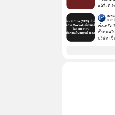
แต้จิ๋วที่
ป๊าผมเห็น
ลงทุ
อยากดูมาก ด้วยเพราะว่าอากงก็มาจากเมื
9 ชั่ว
ก็พูดแต้จิ
เซ็นทรัล 
เด็ก
ทั้งหมดใ
บริษัท เซ
หรือ CRC 
ฟู้ด รีเทล
หุ้นทั้ง