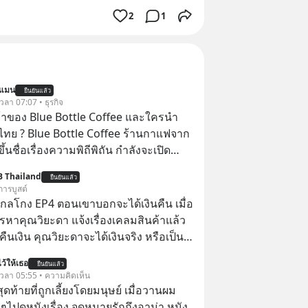
2
1
นแมน
ยืนยันแล้ว
 เวลา 07:07 • ธุรกิจ
จ้าของ Blue Bottle Coffee และใครนำ
ไทย ? Blue Bottle Coffee ร้านกาแฟจาก
ขึ้นชื่อเรื่องความพิถีพิถัน กำลังจะเปิด
นประเทศไทย ที่ Central Park
B Thailand
ยืนยันแล้ว
การบูสต์
่ากลโกง EP4 ตอนเขาบอกจะได้เงินคืน เมื่อ
รหาคุณวิยะดา แจ้งเรื่องเคลมสินค้าแล้ว
ืนเงิน คุณวิยะดาจะได้เงินจริง หรือเป็น
ว้ให้เธอ
ยืนยันแล้ว
จะได้เงินคืน” #ป้าเก๋าเล่ากลโกง
้ เวลา 05:55 • ความคิดเห็น
โกง #อยู่อย่างยั่งยืน #Cybersecurity
สุดท้ายที่ถูกเลี้ยงโดยมนุษย์ เมื่อวานผม
ยออนไลน์
ไปดูหนังเรื่อง จดหมายรักถึงอาม่า หนัง