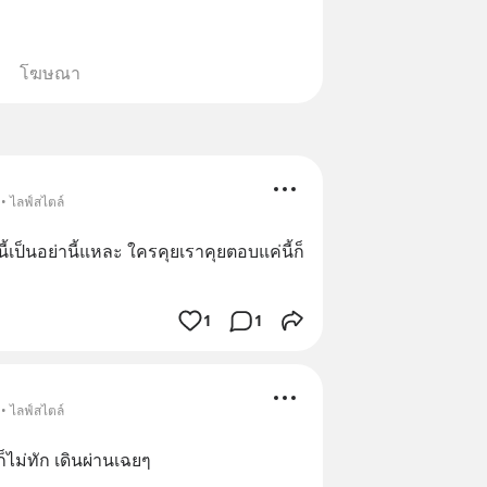
โฆษณา
• ไลฟ์สไตล์
้เป็นอย่านี้แหละ ใครคุยเราคุยตอบแค่นี้ก็
1
1
• ไลฟ์สไตล์
็ไม่ทัก เดินผ่านเฉยๆ