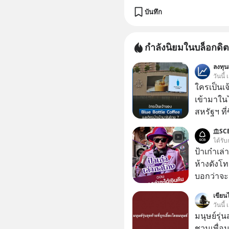
บันทึก
กำลังนิยมในบล็อกดิต
ลงทุ
วันนี้
ใครเป็นเ
เข้ามาใน
สหรัฐฯ ที่
สาขาแรกใ
SC
ได้รับ
ป้าเก๋าเล
ห้างดังโท
บอกว่าจะค
เรื่องจ้อจี้ หาคำตอบได้ที่ “ป้าเก๋าเล่ากลโกง” EP4
เขียนไ
ตอน “เขาบอกว่า
วันนี
#แก้เกมกล
มนุษย์รุ่น
#เตือนภั
ชวนเพื่อนๆ