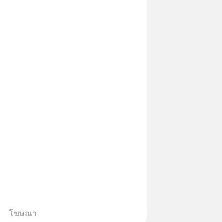
โฆษณา