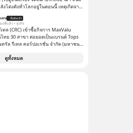
กำลังโด่งดังทั่วโลกอยู่ในตอนนี้ เหตุเกิดจาก
โปสเตอร์หนังเรื่องนี้หลายเดือนก่อนและ
นแมน
ยืนยันแล้ว
องจีน ป๊า
โมงที่แล้ว • ธุรกิจ
๋วได้ มีเรื่องราวมีความผูกพันที่ได้ยินตั้งแต่
รีเทล (CRC) เข้าซื้อกิจการ MaxValu
นไทย 30 สาขา ต่อยอดเป็นแบรนด์ Tops
็นทรัล รีเทล คอร์ปอเรชั่น จำกัด (มหาชน)
แจ้งตลาดหลักทรัพย์ฯ ว่า บริษัท เซ็นทรัล
 จำกัด (CFR) ซึ่งเป็นบริษัทย่อยที่ CRC ถือ
ดูทั้งหมด
ทางตรงและทางอ้อม 100%