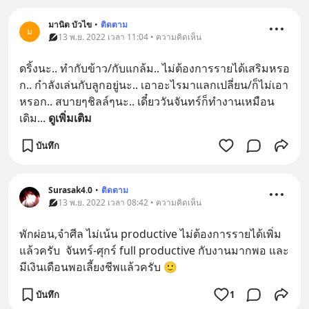
มานิต บัวไข
•
ติดตาม
ม
13 พ.ย. 2022 เวลา 11:04 • ความคิดเห็น
ดริ้ง​นะ.. ท​ำ​กับ​ข้าว​/กับ​แกล้ม.. ไม่​ต้องการ​รายได้​เสริม​หรอ​
ก.. กำลัง​เล่น​กับ​ลูก​อยู่​นะ.. เอา​อะไร​มา​แลกเปลี่ยน​/ก็​ไม่​เอา​
หรอ​ก.. สบาย​ๆชิลล์​ๆ​นะ.. เดี๋ยว​วัน​จันทร์​ก็​ทำ​งาน​เหมือน​
เดิม
... 
ดูเพิ่มเติม
บันทึก
Surasak4.0
•
ติดตาม
13 พ.ย. 2022 เวลา 08:42 • ความคิดเห็น
พักผ่อน,จำศีล ไม่เน้น productive ไม่ต้องการรายได้เพิ่ม
แล้วครับ  จันทร์-ศุกร์ full productive กับงานมากพอ และ
มีเงินเดือนพอเลี้ยงชีพแล้วครับ 🙂
บันทึก
1