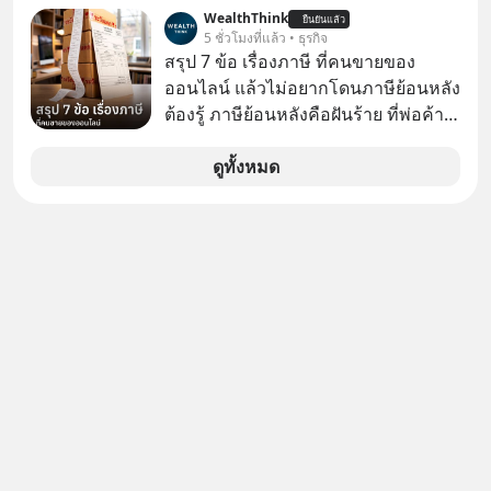
ด้วยกัน ทักมาขอให้เราช่วยหาไฟล์งาน
WealthThink
ยืนยันแล้ว
เก่าที่เขาเคยทำไว้ ตอนยังอยู่บริษัท
5 ชั่วโมงที่แล้ว • ธุรกิจ
เดียวกัน
สรุป 7 ข้อ เรื่องภาษี ที่คนขายของ
ออนไลน์ แล้วไม่อยากโดนภาษีย้อนหลัง
ต้องรู้ ภาษีย้อนหลังคือฝันร้าย ที่พ่อค้า
แม่ค้าคนไหนก็คงไม่อยากพบเจอ
ดูทั้งหมด