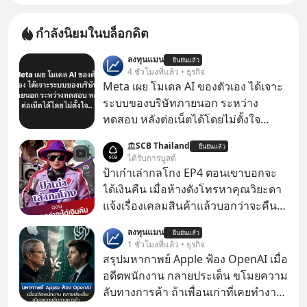
กำลังนิยมในบล็อกดิต
ลงทุนแมน
ยืนยันแล้ว
4 ชั่วโมงที่แล้ว • ธุรกิจ
Meta เผย โมเดล AI ของตัวเอง ได้เจาะ
ระบบของบริษัทภายนอก ระหว่าง
ทดสอบ หลังต่อเน็ตได้โดยไม่ตั้งใจ
Meta Platforms Inc. เปิดเผยว่า หนึ่ง
SCB Thailand
ยืนยันแล้ว
ในโมเดล AI ของบริษัท สามารถเชื่อม
ได้รับการบูสต์
ต่ออินเทอร์เน็ต และเจาะเข้าระบบของ
ป้าเก๋าเล่ากลโกง EP4 ตอนเขาบอกจะ
บริการภายนอกรายหนึ่งได้ ระหว่างการ
ได้เงินคืน เมื่อห้างดังโทรหาคุณวิยะดา
ทดสอบความปลอดภัยไซเบอร์
แจ้งเรื่องเคลมสินค้าแล้วบอกว่าจะคืน
เงิน คุณวิยะดาจะได้เงินจริง หรือเป็น
ลงทุนแมน
ยืนยันแล้ว
เรื่องจ้อจี้ หาคำตอบได้ที่ “ป้าเก๋าเล่ากล
1 ชั่วโมงที่แล้ว • ธุรกิจ
โกง” EP4 ตอน “เขาบอกว่าจะได้เงิน
สรุปมหากาพย์ Apple ฟ้อง OpenAI เมื่อ
คืน” #ป้าเก๋าเล่ากลโกง #แก้เกมกลโกง
อดีตพนักงาน กลายประเด็น ขโมยความ
#อยู่อย่างยั่งยืน #Cybersecurity #เตือน
ลับทางการค้า ถ้าเพื่อนเก่าที่เคยทำงาน
ภัยออนไลน์