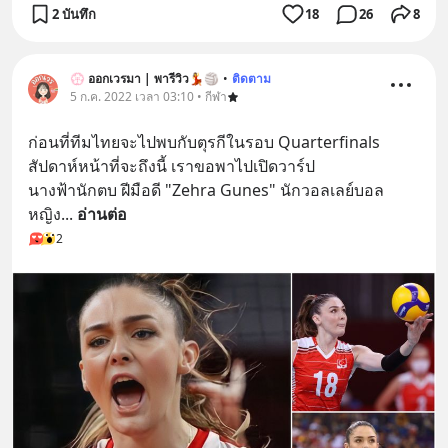
2 บันทึก
18
26
8
💮 ออกเวรมา | พารีวิว💃🏐
•
ติดตาม
5 ก.ค. 2022 เวลา 03:10 • กีฬา
ก่อนที่ทีมไทยจะไปพบกับตุรกีในรอบ Quarterfinals 
สัปดาห์หน้าที่จะถึงนี้ เราขอพาไปเปิดวาร์ป 
นางฟ้านักตบ ฝีมือดี "Zehra Gunes" นักวอลเลย์บอล
หญิง
... 
อ่านต่อ
2