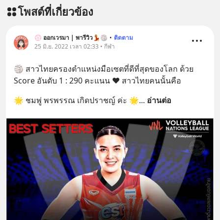
โพสต์ที่เกี่ยวข้อง
💮 ออกเวรมา | พารีวิว💃🏐
•
ติดตาม
25 มิ.ย. 2022 เวลา 02:33 • กีฬา
🏐 สาวไทยครองตำแหน่งมือเซตที่ดีที่สุดของโลก ด้วย 
Score อันดับ 1 : 290 คะแนน ❤️ สาวไทยคนนั้นคือ
🌟 ชมพู่ พรพรรณ เกิดปราชญ์ ค่ะ 🌟
... 
อ่านต่อ