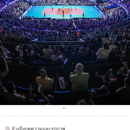
🏐 อ้างอิงบทความและรูปภาพ