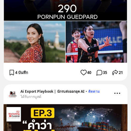
4 บันทึก
40
35
21
Ai Export Playbook | นักรบส่งออกยุค AI
•
ติดตาม
ได้รับการบูสต์