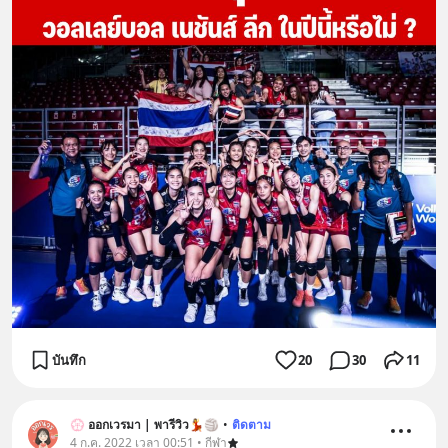
บันทึก
20
30
11
💮 ออกเวรมา | พารีวิว💃🏐
•
ติดตาม
4 ก.ค. 2022 เวลา 00:51 • กีฬา