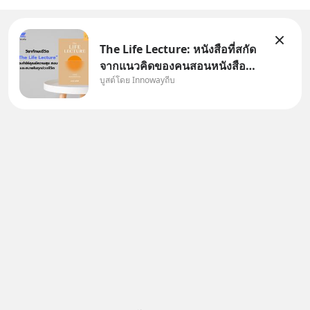
The Life Lecture: หนังสือที่สกัด
จากแนวคิดของคนสอนหนังสือ
บูสต์โดย Innowayถีบ
สวัสดีครับเพื่อนๆชาว
InnowayTeeb วันหยุดสบายๆ วัน
นี้แอดเพิ่งจะอ่านหนังสือที่น่าสนใจ
จบแล้วเกิดคำถามว่า