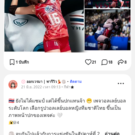
1 บันทึก
21
18
8
💮 ออกเวรมา | พารีวิว💃🏐
•
ติดตาม
21 มิ.ย. 2022 เวลา 09:13 • กีฬา
🇹🇭 ยังไม่ได้แชมป์ แต่ได้ขึ้นปกแทนจ้า 😁 เพจวอลเลย์บอล
ระดับโลก เลือกรูปวอลเลย์บอลหญิงทีมชาติไทย ขึ้นเป็น
ภาพหน้าปกของเพจค่ะ 🤍
4
🏐 จบกันไปแล้วกับการแข่งขันในสัปดาห์ที่ 2
... 
อ่านต่อ