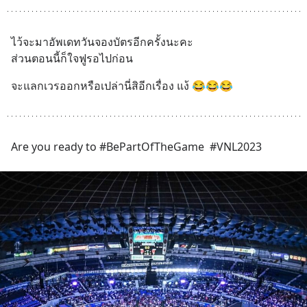
ไว้จะมาอัพเดทวันจองบัตรอีกครั้งนะคะ
ส่วนตอนนี้ก็ใจฟูรอไปก่อน
จะแลกเวรออกหรือเปล่านี่สิอีกเรื่อง แง้ 😂😂😂
Are you ready to #BePartOfTheGame  #VNL2023