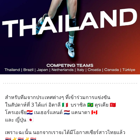
สำหรับทีมจากประเทศต่างๆ ที่เข้าร่วมการแข่งขัน
ในสัปดาห์ที่ 3 ได้แก่ อิตาลี 🇮🇹  บราซิล 🇧🇷 ตุรเคีย 🇹🇷 
โครเอเชีย🇭🇷 เนเธอร์แลนด์ 🇳🇱 แคนาดา 🇨🇦 
และ ญี่ปุ่น 🇯🇵
เพราะฉะนั้น นอกจากเราจะได้มีโอกาสเชียร์สาวไทยแล้ว
🇹🇭✌️🇹🇭✌️🇹🇭