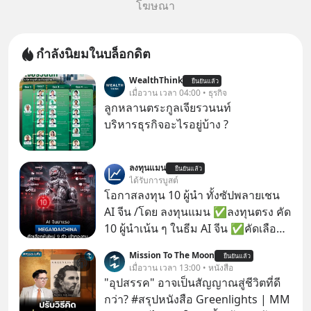
โฆษณา
กำลังนิยมในบล็อกดิต
WealthThink
ยืนยันแล้ว
เมื่อวาน เวลา 04:00 • ธุรกิจ
ลูกหลานตระกูลเจียรวนนท์
บริหารธุรกิจอะไรอยู่บ้าง ?
ลงทุนแมน
ยืนยันแล้ว
ได้รับการบูสต์
โอกาสลงทุน 10 ผู้นำ ทั้งซัปพลายเชน
AI จีน /โดย ลงทุนแมน ✅ลงทุนตรง คัด
10 ผู้นำเน้น ๆ ในธีม AI จีน ✅คัดเลือก
หุ้นใหม่ 9 ตัว เข้ากองทุน ✅ร่วมเป็น
Mission To The Moon
ยืนยันแล้ว
เจ้าของผู้นำ AI จีน ตั้งแต่โรงงานผลิตชิป
เมื่อวาน เวลา 13:00 • หนังสือ
หน่วยความจำ โมเดล AI ยันหุ่นยนต์
"อุปสรรค" อาจเป็นสัญญาณสู่ชีวิตที่ดี
✅ได้การรับยกเว้นภาษี Capital Gain
กว่า? #สรุปหนังสือ Greenlights | MM