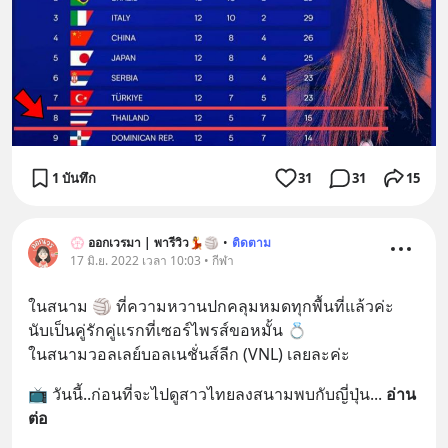
1 บันทึก
31
31
15
💮 ออกเวรมา | พารีวิว💃🏐
•
ติดตาม
17 มิ.ย. 2022 เวลา 10:03 • กีฬา
ในสนาม 🏐 ที่ความหวานปกคลุมหมดทุกพื้นที่แล้วค่ะ
นับเป็นคู่รักคู่แรกที่เซอร์ไพรส์ขอหมั้น 💍
ในสนามวอลเลย์บอลเนชั่นส์ลีก (VNL) เลยละค่ะ
📺 วันนี้..ก่อนที่จะไปดูสาวไทยลงสนามพบกับญี่ปุ่น
... 
อ่าน
ต่อ