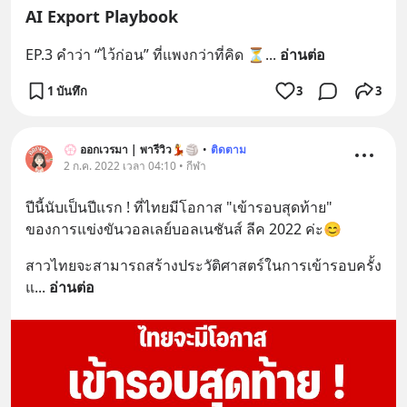
AI Export Playbook
EP.3 คำว่า “ไว้ก่อน” ที่แพงกว่าที่คิด ⏳
... 
อ่านต่อ
1 บันทึก
3
3
💮 ออกเวรมา | พารีวิว💃🏐
•
ติดตาม
2 ก.ค. 2022 เวลา 04:10 • กีฬา
ปีนี้นับเป็นปีแรก ! ที่ไทยมีโอกาส "เข้ารอบสุดท้าย" 
ของการแข่งขันวอลเลย์บอลเนชันส์ ลีค 2022 ค่ะ😊
สาวไทยจะสามารถสร้างประวัติศาสตร์ในการเข้ารอบครั้ง
แ
... 
อ่านต่อ