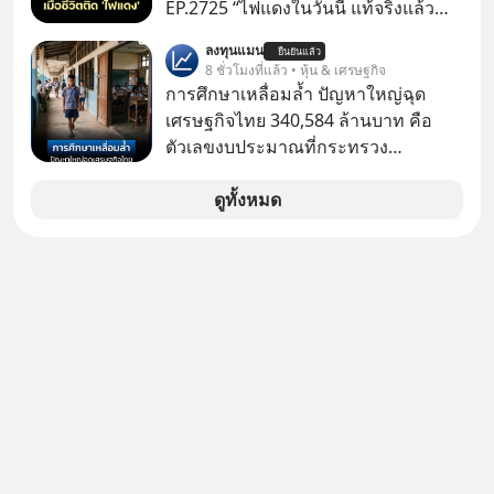
ตามกฎหมายภาษีของประเทศไทย
EP.2725 “ไฟแดงในวันนี้ แท้จริงแล้ว
อาจเป็นสัญญาณไฟเขียวที่ยังไม่ถึงเวลา
ลงทุนแมน
ยืนยันแล้ว
เปลี่ยนสี” McConaughey ดาราดาวรุ่ง
8 ชั่วโมงที่แล้ว • หุ้น & เศรษฐกิจ
ในยุคหนึ่ง เคยปฏิเสธเงินค่าตัวหนังรอม
การศึกษาเหลื่อมล้ำ ปัญหาใหญ่ฉุด
คอมที่สูงถึง 14.5 ล้านดอลลาร์ (หรือ
เศรษฐกิจไทย 340,584 ล้านบาท คือ
ราว 500 ล้านบาท) เพียงเพราะเขาไม่
ตัวเลขงบประมาณที่กระทรวง
อยากขังตัวเองไว้ในกล่องเดิมๆ ผลที่
ศึกษาธิการ ได้รับจัดสรรในงบประมาณ
ตามมาคือ โทรศัพท์ของเขากลายเป็น
รายจ่ายประจำปี 2568 ซึ่งมากที่สุดเป็น
ดูทั้งหมด
ความเงียบสนิทนานถึง 14 เดือนเต็ม แต่
อันดับ 2 รองจากกระทรวงการคลัง
ความเงียบและ "ไฟแดง" ในวันนั้นกลับ
กลายเป็นการถอยหลังเพื่อตั้งหลัก จนส่ง
ให้เขาก้าวขึ้นไปยืนถือรางวัลออสการ์
ในบทบาทที่เปลี่ยนชีวิตเขาไปตลอดกาล
ใน MM EP. นี้ เราจะมาร่วมถอดรหัส
และปรับวิธีคิดกันว่า Greenlight (ไฟ
เขียว) จะสร้างมันขึ้นมาล่วงหน้าด้วย
วินัยและความพร้อมได้อย่างไร?
Yellowlight (ไฟเหลือง) จะรับมือกับ
สัญญาณเตือน และชะลอตัวอย่างมีสติ