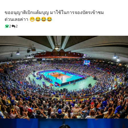
ขออนุญาติเบิกแต้มบุญ มาใช้ในการจองบัตรเข้าชม
ด่วนเลยค่าา 😁😂😂😂
2
2