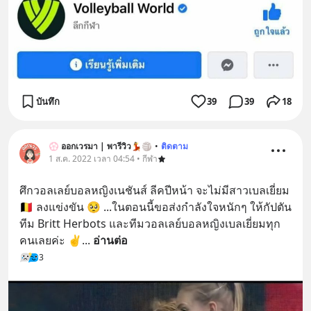
บันทึก
39
39
18
💮 ออกเวรมา | พารีวิว💃🏐
•
ติดตาม
1 ส.ค. 2022 เวลา 04:54 • กีฬา
ศึกวอลเลย์บอลหญิงเนชันส์ ลีคปีหน้า จะไม่มีสาวเบลเยี่ยม 
🇧🇪 ลงแข่งขัน 🥺 ...ในตอนนี้ขอส่งกำลังใจหนักๆ ให้กัปตัน
ทีม Britt Herbots และทีมวอลเลย์บอลหญิงเบลเยี่ยมทุก
คนเลยค่ะ ✌️
... 
อ่านต่อ
3