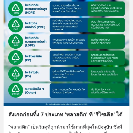
สังเกตก่อนทิ้ง 7 ประเภท 'พลาสติก' ที่ 'รีไซเคิล' ได้
“พลาสติก” เป็นวัสดุที่ถูกนำมาใช้มากที่สุดในปัจจุบัน ซึ่งมี