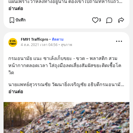
แผนเพราะว่าหลงทางอยู่นาน ต้องเข้าไปถามทหารแถว
... 
อ่านต่อ
บันทึก
3
FM91 Trafficpro
•
ติดตาม
4 ส.ค. 2021 เวลา 04:56 • สุขภาพ
กรมอนามัย แนะ ซาเล้งเก็บขยะ - ขวด – พลาสติก สวม
หน้ากากตลอดเวลา ใส่ถุงมือลดเสี่ยงสัมผัสขยะติดเชื้อโค
วิด
นายแพทย์สุวรรณชัย วัฒนายิ่งเจริญชัย อธิบดีกรมอนามั
... 
อ่านต่อ