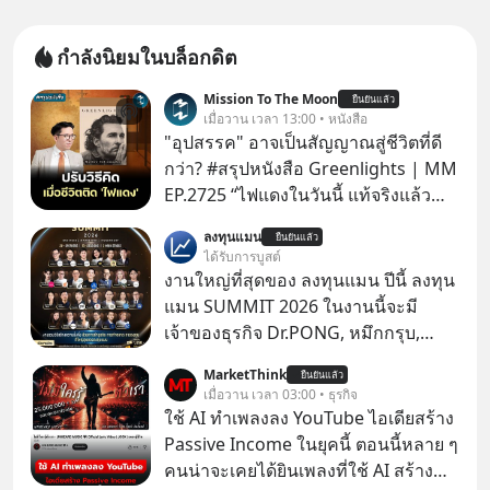
กำลังนิยมในบล็อกดิต
Mission To The Moon
ยืนยันแล้ว
เมื่อวาน เวลา 13:00 • หนังสือ
"อุปสรรค" อาจเป็นสัญญาณสู่ชีวิตที่ดี
กว่า? #สรุปหนังสือ Greenlights | MM
EP.2725 “ไฟแดงในวันนี้ แท้จริงแล้ว
อาจเป็นสัญญาณไฟเขียวที่ยังไม่ถึงเวลา
ลงทุนแมน
ยืนยันแล้ว
เปลี่ยนสี” McConaughey ดาราดาวรุ่ง
ได้รับการบูสต์
ในยุคหนึ่ง เคยปฏิเสธเงินค่าตัวหนังรอม
งานใหญ่ที่สุดของ ลงทุนแมน ปีนี้ ลงทุน
คอมที่สูงถึง 14.5 ล้านดอลลาร์ (หรือ
แมน SUMMIT 2026 ในงานนี้จะมี
ราว 500 ล้านบาท) เพียงเพราะเขาไม่
เจ้าของธุรกิจ Dr.PONG, หมึกกรุบ,
อยากขังตัวเองไว้ในกล่องเดิมๆ ผลที่
Srichand, Jones’ Salad, LA GLACE,
MarketThink
ตามมาคือ โทรศัพท์ของเขากลายเป็น
ยืนยันแล้ว
Fastwork, MizuMi, KARMART, อิชิตัน
เมื่อวาน เวลา 03:00 • ธุรกิจ
ความเงียบสนิทนานถึง 14 เดือนเต็ม แต่
มาแชร์ความรู้การสร้างธุรกิจ
ใช้ AI ทำเพลงลง YouTube ไอเดียสร้าง
ความเงียบและ "ไฟแดง" ในวันนั้นกลับ
Passive Income ในยุคนี้ ตอนนี้หลาย ๆ
กลายเป็นการถอยหลังเพื่อตั้งหลัก จนส่ง
คนน่าจะเคยได้ยินเพลงที่ใช้ AI สร้าง
ให้เขาก้าวขึ้นไปยืนถือรางวัลออสการ์