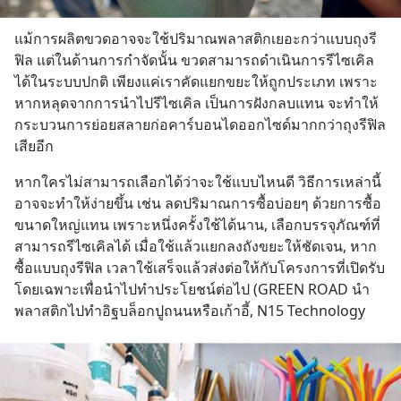
แม้การผลิตขวดอาจจะใช้ปริมาณพลาสติกเยอะกว่าแบบถุงรี
ฟิล แต่ในด้านการกำจัดนั้น ขวดสามารถดำเนินการรีไซเคิล
ได้ในระบบปกติ เพียงแค่เราคัดแยกขยะให้ถูกประเภท เพราะ
หากหลุดจากการนำไปรีไซเคิล เป็นการฝังกลบแทน จะทำให้
กระบวนการย่อยสลายก่อคาร์บอนไดออกไซด์มากกว่าถุงรีฟิล
เสียอีก
หากใครไม่สามารถเลือกได้ว่าจะใช้แบบไหนดี วิธีการเหล่านี้
อาจจะทำให้ง่ายขึ้น เช่น ลดปริมาณการซื้อบ่อยๆ ด้วยการซื้อ
ขนาดใหญ่แทน เพราะหนึ่งครั้งใช้ได้นาน, เลือกบรรจุภัณฑ์ที่
สามารถรีไซเคิลได้ เมื่อใช้แล้วแยกลงถังขยะให้ชัดเจน, หาก
ซื้อแบบถุงรีฟิล เวลาใช้เสร็จแล้วส่งต่อให้กับโครงการที่เปิดรับ
โดยเฉพาะเพื่อนำไปทำประโยชน์ต่อไป (GREEN ROAD นำ
พลาสติกไปทำอิฐบล็อกปูถนนหรือเก้าอี้, N15 Technology