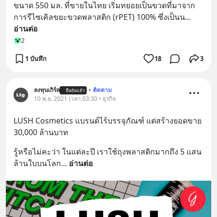
ขนาด 550 มล. ที่ขายในไทย เริ่มทยอยเป็นขวดที่มาจาก
การรีไซเคิลขยะขวดพลาสติก (rPET) 100% ซึ่งเป็นน
... 
อ่านต่อ
2
1 บันทึก
18
3
ลงทุนเกิร์ล
•
ติดตาม
ยืนยันแล้ว
10 พ.ย. 2021 เวลา 03:30 • ธุรกิจ
LUSH Cosmetics แบรนด์ไร้บรรจุภัณฑ์ แต่สร้างยอดขาย 
30,000 ล้านบาท
รู้หรือไม่คะว่า ในแต่ละปี เราใช้ถุงพลาสติกมากถึง 5 แสน
ล้านใบบนโลก
... 
อ่านต่อ