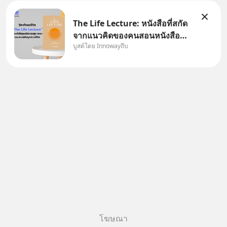
The Life Lecture: หนังสือที่สกัด
จากแนวคิดของคนสอนหนังสือ
บูสต์โดย Innowayถีบ
สวัสดีครับเพื่อนๆชาว
InnowayTeeb วันหยุดสบายๆ วัน
นี้แอดเพิ่งจะอ่านหนังสือที่น่าสนใจ
จบแล้วเกิดคำถามว่า
โฆษณา