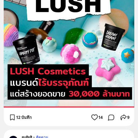
12 บันทึก
14
9
สงสัยสิ
•
ติดตาม