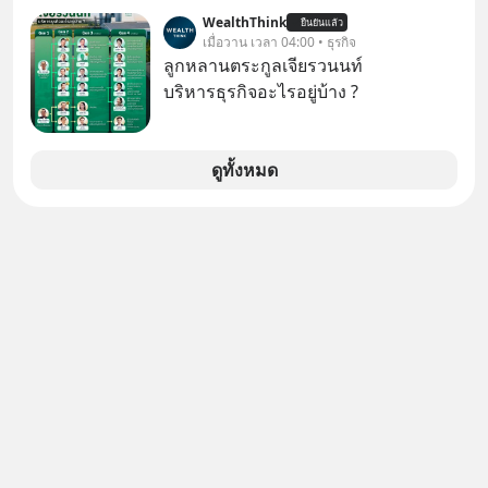
ผ่านหูกันมาบ้าง เช่น เพลง “ไม่มีใคร
ในบทบาทที่เปลี่ยนชีวิตเขาไปตลอดกาล
WealthThink
ยืนยันแล้ว
รู้ตัวเรา” จากช่องชื่อว่า UNHEARD
เมื่อวาน เวลา 04:00 • ธุรกิจ
ใน MM EP. นี้ เราจะมาร่วมถอดรหัส
MUSIC ที่ตอนนี้มียอดรับชมกว่า 26
ลูกหลานตระกูลเจียรวนนท์
และปรับวิธีคิดกันว่า Greenlight (ไฟ
ล้านครั้งแล้ว
บริหารธุรกิจอะไรอยู่บ้าง ?
เขียว) จะสร้างมันขึ้นมาล่วงหน้าด้วย
วินัยและความพร้อมได้อย่างไร?
Yellowlight (ไฟเหลือง) จะรับมือกับ
ดูทั้งหมด
สัญญาณเตือน และชะลอตัวอย่างมีสติ
อย่างไร? Redlight (ไฟแดง) จะเปลี่ยน
อุปสรรคและความผิดพลาดให้กลายเป็น
บทเรียนที่ส่งเราไปได้ไกลกว่าเดิมได้
อย่างไร? หากคุณกำลังรู้สึกว่าชีวิตเจอ
แต่ทางตัน ลองเปิดใจฟัง EP. นี้ แล้วคุณ
จะพบว่า อุปสรรคตรงหน้าอาจเป็นเพียง
ทางเลี้ยวที่พาคุณไปเจอชีวิตที่ดีกว่าเดิม
#Greenlights
#MatthewMcConaughey #พัฒนาตัว
เอง #MissionToTheMoon
#missiontothemoonpodcast