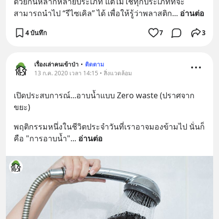
ด้วยกันหลากหลายประเภท แต่ไม่ใช่ทุกประเภทที่จะ
สามารถนำไป “รีไซเคิล” ได้ เพื่อให้รู้ว่าพลาสติก
... 
อ่านต่อ
4 บันทึก
7
3
เรื่องเล่าคนเข้าป่า
•
ติดตาม
13 ก.ค. 2020 เวลา 14:15 • สิ่งแวดล้อม
เปิดประสบการณ์...อาบน้ำแบบ Zero waste (ปราศจาก
ขยะ)
พฤติกรรมหนึ่งในชีวิตประจำวันที่เราอาจมองข้ามไป นั่นก็
คือ "การอาบน้ำ"
... 
อ่านต่อ