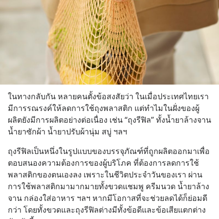
ในทางกลับกัน หลายคนตั้งข้อสงสัยว่า ในเมื่อประเทศไทยเรา
มีการรณรงค์ให้ลดการใช้ถุงพลาสติก แต่ทำไมในฝั่งของผู้
ผลิตยังมีการผลิตอย่างต่อเนื่อง เช่น “ถุงรีฟิล” ทั้งน้ำยาล้างจาน 
น้ำยาซักผ้า น้ำยาปรับผ้านุ่ม สบู่ ฯลฯ
ถุงรีฟิลเป็นหนึ่งในรูปแบบของบรรจุภัณฑ์ที่ถูกผลิตออกมาเพื่อ
ตอบสนองความต้องการของผู้บริโภค ที่ต้องการลดการใช้
พลาสติกของตนเองลง เพราะในชีวิตประจำวันของเรา ผ่าน
การใช้พลาสติกมามากมายทั้งขวดแชมพู ครีมนวด น้ำยาล้าง
จาน กล่องใส่อาหาร ฯลฯ หากมีโอกาสที่จะช่วยลดได้ก็ย่อมดี
กว่า โดยทั้งขวดและถุงรีฟิลต่างมีทั้งข้อดีและข้อเสียแตกต่าง