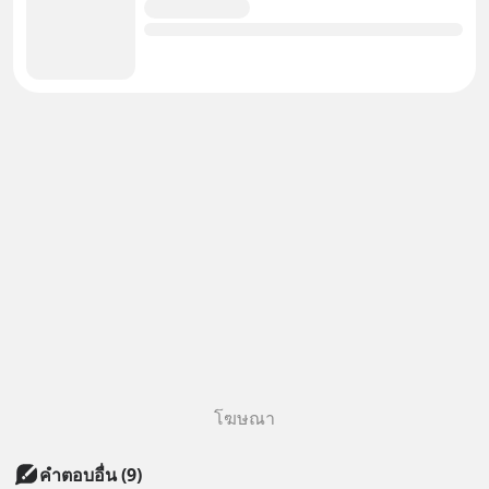
โฆษณา
คำตอบอื่น
(
9
)