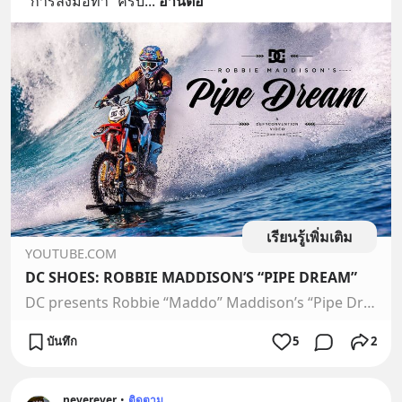
“การลงมือทำ” ครับ
... 
อ่านต่อ
เรียนรู้เพิ่มเติม
YOUTUBE.COM
DC SHOES: ROBBIE MADDISON’S “PIPE DREAM”
DC presents Robbie “Maddo” Maddison’s “Pipe Dream,” giving the world a chance to witness history being made as Maddo rides his dirt bike on the powerful and ...
บันทึก
5
2
neverever
•
ติดตาม