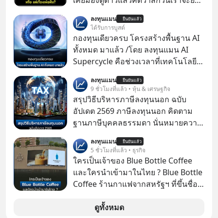
ไปอยู่บนดาวอังคารตามที่ Elon Musk
ลงทุนแมน
ยืนยันแล้ว
หรือ Jeff Bezos บอกไว้หรือเปล่า ภาพ
ได้รับการบูสต์
ฝันที่มหาเศรษฐีซิลิคอนแวลลีย์วาดไว้ว่า
กองทุนเดียวครบ โครงสร้างพื้นฐาน AI
มนุษย์นับล้านจะไปสร้างอาณานิคม
ทั้งหมด มาแล้ว /โดย ลงทุนแมน AI
ใหม่ ล้อมรอบด้วยเทคโนโลยีสุดล้ำ อาจ
Supercycle คือช่วงเวลาที่เทคโนโลยี
จะฟังดูน่าตื่นเต้น แต่ความจริงที่ถูกซ่อน
ปัญญาประดิษฐ์ จะกลายเป็นตัวขับ
ลงทุนแมน
ไว้ใต้พรมคือ ดาวอังคารเป็นเพียงนรกที่
ยืนยันแล้ว
เคลื่อนหลัก ของการเติบโตทาง
9 ชั่วโมงที่แล้ว • หุ้น & เศรษฐกิจ
เต็มไปด้วยรังสีมรณะและฝุ่นพิษ แล้ว
เศรษฐกิจ และวิถีชีวิตของผู้คนอย่าง
สรุปวิธีบริหารภาษีลงทุนนอก ฉบับ
ทำไมบรรดาผู้นำเทคโนโลยีถึงยัง
ยาวนานต่อจากนี้
อัปเดต 2569 ภาษีลงทุนนอก คิดตาม
พยายามหลอกขายฝันลมๆ แล้งๆ นี้ให้
ฐานภาษีบุคคลธรรมดา นั่นหมายความ
กับคนทั้งโลก พวกเขากำลังซ่อนความ
ว่าถ้าเรามีกำไร 100,000 บาท
ลับอะไรไว้เบื้องหลังโปรเจกต์อวกาศที่
ลงทุนแมน
ยืนยันแล้ว
5 ชั่วโมงที่แล้ว • ธุรกิจ
ผลาญทรัพยากรมหาศาล วันนี้เราจะมา
ใครเป็นเจ้าของ Blue Bottle Coffee
กะเทาะเปลือกความลวงโลกนี้กัน ใครที่
และใครนำเข้ามาในไทย ? Blue Bottle
คิดว่าอนาคตของมนุษยชาติอยู่บนดาว
Coffee ร้านกาแฟจากสหรัฐฯ ที่ขึ้นชื่อ
ดวงอื่น เลือกฟังกันได้เลยนะครับ อย่า
เรื่องความพิถีพิถัน กำลังจะเปิดสาขา
ลืมกด Follow ติดตาม PodCast ช่อง
แรกในประเทศไทย ที่ Central Park
ดูทั้งหมด
Geek Forever’s Podcast ของผมกัน