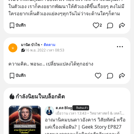
ในตัวเอง เราก็คงอยากพัฒนาให้ตัวเองดีขึ้นเรื่อยๆ คงไม่มี
ใครอยากเห็นตัวเองแย่ลงๆทุกวันไม่ว่าจะด้านใดๆก็ตาม
บันทึก
2
มานิต บัวไข
•
ติดตาม
ม
16 พ.ย. 2022 เวลา 08:53
ความ​คิด.. พอ​นะ.. เปลี่ยน​แปลง​ได้​ทุก​อย่าง​
บันทึก
กำลังนิยมในบล็อกดิต
ด.ดล Blog
ยืนยันแล้ว
เมื่อวาน เวลา 13:43 • วิทยาศาสตร์ & เทคโนโลยี
อาณานิคมบนดาวอังคาร วิสัยทัศน์ หรือ
แค่เรื่องเพ้อฝัน? | Geek Story EP827
เคยมองดูดาวแล้วคิดว่าสักวันเราจะย้าย