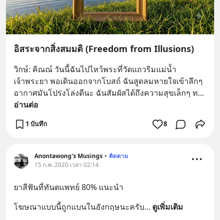
อิสระจากสิ่งสมมติ (Freedom from Illusions)
วิกษ์: คิณณ์ วันนี้ฉันไปไหว้พระที่วัดแถวริมแม่น้ำ
เจ้าพระยา พอเดินออกจากโบสถ์ ฉันสูดลมหายใจเข้าลึกๆ 
อากาศมันโปร่งโล่งดีนะ ฉันสัมผัสได้ถึงความสุขเล็กๆ ท
... 
อ่านต่อ
1 บันทึก
8
Anontawong's Musings
•
ติดตาม
15 ก.พ. 2020 เวลา 02:14
ยาสีฟันที่ทันตแพทย์ 80% แนะนำ
โฆษณาแบบนี้ถูกแบนในอังกฤษนะครับ
... 
ดูเพิ่มเติม