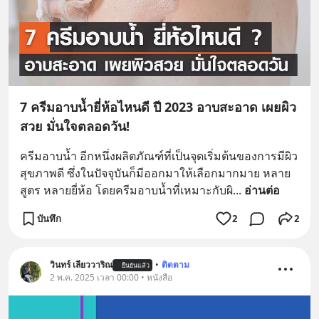
7 ครีมอาบน้ำยี่ห้อไหนดี ปี 2023 อาบสะอาด เผยผิว
สวย มั่นใจตลอดวัน!
ครีมอาบน้ำ อีกหนึ่งผลิตภัณฑ์ที่เป็นจุดเริ่มต้นของการมีผิว
สุขภาพดี ซึ่งในปัจจุบันก็มีออกมาให้เลือกมากมาย หลาย
สูตร หลายยี่ห้อ โดยครีมอาบน้ำที่เหมาะกับผิ
... 
อ่านต่อ
บันทึก
2
2
วินทร์ เลียววาริณ
•
ติดตาม
ยืนยันแล้ว
2 พ.ค. 2025 เวลา 00:00 • หนังสือ