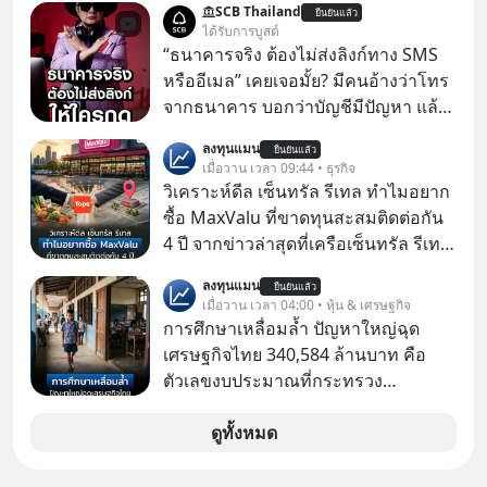
SCB Thailand
ยืนยันแล้ว
ได้รับการบูสต์
“ธนาคารจริง ต้องไม่ส่งลิงก์ทาง SMS
หรืออีเมล” เคยเจอมั้ย? มีคนอ้างว่าโทร
จากธนาคาร บอกว่าบัญชีมีปัญหา แล้ว
ให้กดลิงก์โน่นนี่ หรือสแกนคิวอาร์โค้ด
ลงทุนแมน
ยืนยันแล้ว
ทันที มาฟัง “ป้าเก๋าเล่ากลโกง” เพื่อรู้ทัน
เมื่อวาน เวลา 09:44 • ธุรกิจ
มุกหลอกลวงในคราบความน่าเชื่อถือ
วิเคราะห์ดีล เซ็นทรัล รีเทล ทำไมอยาก
กันค่ะ #แก้เกมกลโกง #ป้าเก๋าเล่ากล
ซื้อ MaxValu ที่ขาดทุนสะสมติดต่อกัน
โกง #LivesSustainably #อยู่อย่าง
4 ปี จากข่าวล่าสุดที่เครือเซ็นทรัล รีเทล
ยั่งยืน #CyberSecurity #ป้าเก๋า
หรือ CRC เจ้าของ Tops ประกาศซื้อซู
ลงทุนแมน
#FraudEducation #FinancialLiteracy
ยืนยันแล้ว
เปอร์มาร์เก็ต MaxValu ในประเทศไทย
เมื่อวาน เวลา 04:00 • หุ้น & เศรษฐกิจ
#DigitalBankWithHumanTouch
ที่มีอยู่ทั้งหมด 30 สาขา และจะเปลี่ยน
การศึกษาเหลื่อมล้ำ ปัญหาใหญ่ฉุด
MaxValu เป็นแบรนด์ Tops ทั้งหมด
เศรษฐกิจไทย 340,584 ล้านบาท คือ
ตัวเลขงบประมาณที่กระทรวง
ศึกษาธิการ ได้รับจัดสรรในงบประมาณ
รายจ่ายประจำปี 2568 ซึ่งมากที่สุดเป็น
ดูทั้งหมด
อันดับ 2 รองจากกระทรวงการคลัง