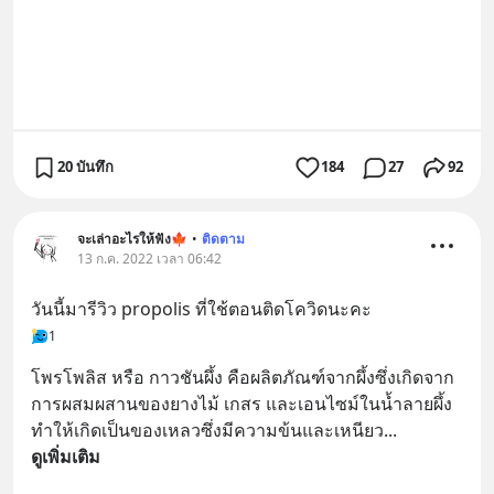
20 บันทึก
184
27
92
จะเล่าอะไรให้ฟัง🍁
•
ติดตาม
13 ก.ค. 2022 เวลา 06:42
วันนี้มารีวิว propolis ที่ใช้ตอนติดโควิดนะคะ
1
โพรโพลิส หรือ กาวชันผึ้ง คือผลิตภัณฑ์จากผึ้งซึ่งเกิดจาก
การผสมผสานของยางไม้ เกสร และเอนไซม์ในน้ำลายผึ้ง 
ทำให้เกิดเป็นของเหลวซึ่งมีความข้นและเหนียว
... 
ดูเพิ่มเติม