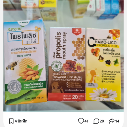
4 บันทึก
41
20
14