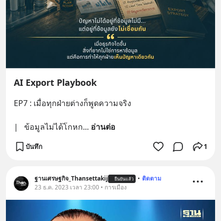
AI Export Playbook
EP7 : เมื่อทุกฝ่ายต่างก็พูดความจริง
|   ข้อมูลไม่ได้โกหก
... 
อ่านต่อ
บันทึก
1
ฐานเศรษฐกิจ_Thansettakij
•
ติดตาม
ยืนยันแล้ว
23 ธ.ค. 2023 เวลา 23:00 • การเมือง