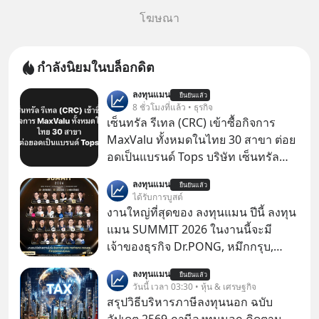
โฆษณา
กำลังนิยมในบล็อกดิต
ลงทุนแมน
ยืนยันแล้ว
8 ชั่วโมงที่แล้ว • ธุรกิจ
เซ็นทรัล รีเทล (CRC) เข้าซื้อกิจการ
MaxValu ทั้งหมดในไทย 30 สาขา ต่อย
อดเป็นแบรนด์ Tops บริษัท เซ็นทรัล
รีเทล คอร์ปอเรชั่น จำกัด (มหาชน) หรือ
ลงทุนแมน
ยืนยันแล้ว
CRC แจ้งตลาดหลักทรัพย์ฯ ว่า บริษัท
ได้รับการบูสต์
เซ็นทรัล ฟู้ด รีเทล จำกัด (CFR) ซึ่งเป็น
งานใหญ่ที่สุดของ ลงทุนแมน ปีนี้ ลงทุน
บริษัทย่อยที่ CRC ถือหุ้นทั้งทางตรงและ
แมน SUMMIT 2026 ในงานนี้จะมี
ทางอ้อม 100%
เจ้าของธุรกิจ Dr.PONG, หมึกกรุบ,
Srichand, Jones’ Salad, LA GLACE,
ลงทุนแมน
ยืนยันแล้ว
Fastwork, MizuMi, KARMART, อิชิตัน
วันนี้ เวลา 03:30 • หุ้น & เศรษฐกิจ
มาแชร์ความรู้การสร้างธุรกิจ
สรุปวิธีบริหารภาษีลงทุนนอก ฉบับ