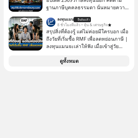
อัปเดต 2569 ภาษีลงทุนนอก คิดตาม
ฐานภาษีบุคคลธรรมดา นั่นหมายความ
ว่าถ้าเรามีกำไร 100,000 บาท
ลงทุนแมน
ยืนยันแล้ว
8 ชั่วโมงที่แล้ว • หุ้น & เศรษฐกิจ
สรุปสิ่งที่ต้องรู้ แต่ไม่ค่อยมีใครบอก เมื่อ
ถึงวัยที่เริ่มซื้อ RMF เพื่อลดหย่อนภาษี |
ลงทุนแมนจะเล่าให้ฟัง เมื่อเข้าสู่วัย
ทำงานและเริ่มมีรายได้ถึงเกณฑ์เสีย
ภาษี หลายคนมักได้รับคำแนะนำให้
ดูทั้งหมด
ลงทุนใน RMF เพราะนอกจากจะช่วยลด
หย่อนภาษีได้แล้ว ยังเป็นโอกาสในการ
สร้างความมั่งคั่งระยะยาว แต่น้อยคน
นักที่จะลงลึกว่า ถ้าลงทุนใน RMF ควรรู้
อะไรบ้าง ควรดู ตรงไหน ทำอย่างไร ถึง
จะดีกับเรา แล้วเราควรรู้ข้อมูลอะไร
เกี่ยวกับ RMF บ้าง เพื่อให้นำไปใช้ต่อได้
จริง ๆ ลงทุนแมนจะเล่าให้ฟัง