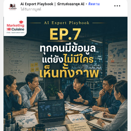
Ai Export Playbook | นักรบส่งออกยุค AI
•
ติดตาม
ได้รับการบูสต์