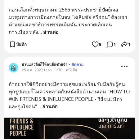
ก่อนเลือกตั้งพฤษภาคม 2566 พรรคประชาธิปัตย์เจอ
มรสุมทางการเมืองภายในจน “เฉลิมชัย ศรีอ่อน” ต้องเอา
ตำแหน่งเลขาธิการพรรคเดิมพัน-ประกาศเลิกเล่น
การเมือง หลัง
... 
อ่านต่อ
บันทึก
9
1
1
อ่านแล้วลืมก็ให้คนอื่นช่วยจำ
•
ติดตาม
25 ธ.ค. 2022 เวลา 11:30 • หนังสือ
ถ้าอยากใช้ชีวิตอย่างมีความสุขและพร้อมรับมือกับผู้คน
ทุกรูปแบบก็ไม่ควรพลาดกับหนังสือตำนานเล่ม "HOW TO 
WIN FRTENDS & INFLUENCE PEOPLE - วิธีชนะมิตร
และจูงใจคน"
... 
อ่านต่อ