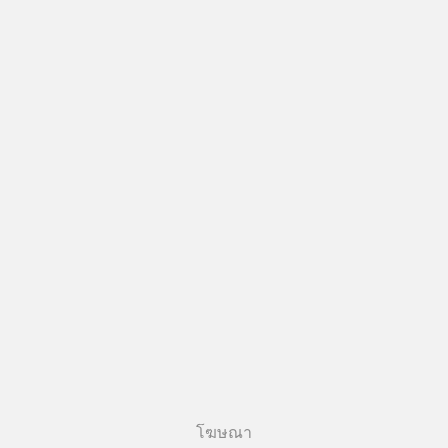
โฆษณา