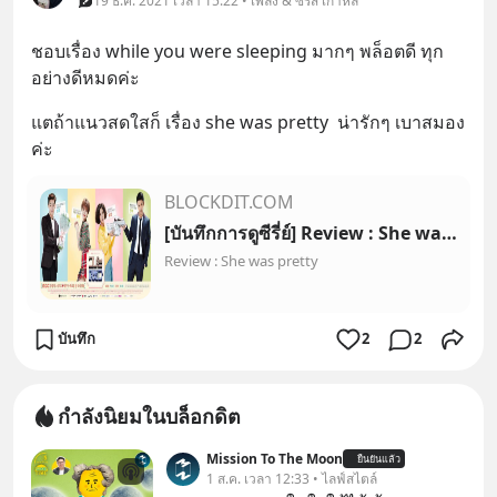
19 ธ.ค. 2021 เวลา 15:22 • เพลง & ซีรีส์ เกาหลี
ชอบเรื่อง while you were sleeping มากๆ พล็อตดี ทุก
อย่างดีหมดค่ะ
แตถ้าแนวสดใสก็ เรื่อง she was pretty  น่ารักๆ เบาสมอง
ค่ะ
BLOCKDIT.COM
[บันทึกการดูซีรี่ย์] Review : She was pretty
Review : She was pretty
บันทึก
2
2
กำลังนิยมในบล็อกดิต
Mission To The Moon
ยืนยันแล้ว
1 ส.ค. เวลา 12:33 • ไลฟ์สไตล์