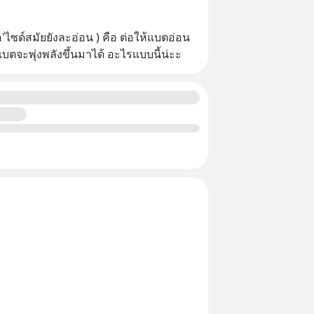
ซด์สมัยยังละอ่อน ) คือ ต่อให้แบตอ่อน
แบตจะพุ่งพลังขึ้นมาได้ อะไรแบบนี้น่ะะ