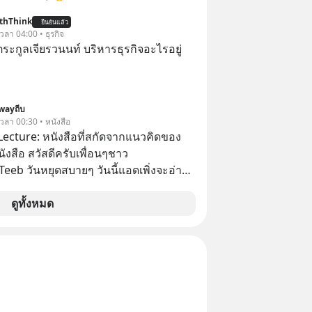
ครื่องเสียงที่ยิ่งใหญ่ที่สุดบนโลก ถูก
thThink
ไปด้วยมูลค่า 8 พันล้านดอลลาร์โดย
ยืนยันแล้ว
 เวลา 04:00 • ธุรกิจ
ละสิ่งที่เจ็บปวดที่สุดคือ ยักษ์ใหญ่จาก
ะกูลเจียรวนนท์ บริหารธุรกิจอะไรอยู่
ไม่ได้ซื้อเพราะหลงใหลในเสียงเพลง แต่
เป็นทางลัดเอาเทคโนโลยีไปใส่ในหน้าปัด
ดของศิลปะแห่งเสียง
ไมถึงจบลงด้วยการเป็นแค่บรรทัดหนึ่งใน
wayถีบ
 เวลา 00:30 • หนังสือ
งบริษัทอื่น เลือกฟังกันได้เลยนะ
Lecture: หนังสือที่สกัดจากแนวคิดของ
าลืมกด Follow ติดตาม PodCast ช่อง
งสือ สวัสดีครับเพื่อนๆชาว
ever’s Podcast ของผมกันด้วยนะครับ
eeb วันหยุดสบายๆ วันนี้แอดเพิ่งจะอ่าน
น Spotify :
่น่าสนใจจบแล้วเกิดคำถามว่า
rl.com/mr39sd7c 🎧 ฟังผ่าน Apple
ดูทั้งหมด
tps://bit.ly/4yVPIpg 🎧 ฟังผ่าน
ฟังผ่าน
w The
 article appeared here
www.tharadhol.com/geek-story-
-killed-harman-kardon/ ติดตาม
อัพเดททุกวันผ่าน Line OA ด.ดล Blog