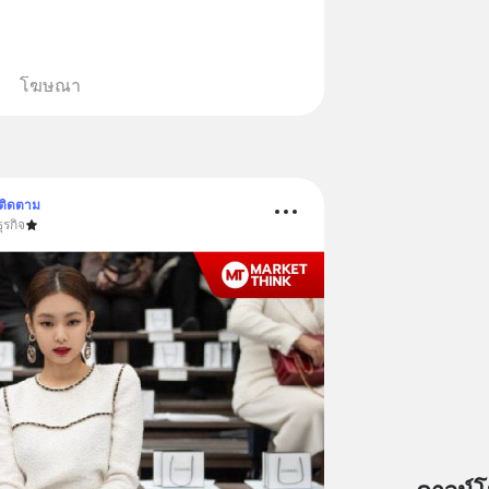
โฆษณา
ติดตาม
ุรกิจ