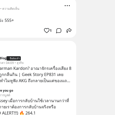
 • ความคิดเห็น
อ่ะ 555+
1
Blog
ยืนยันแล้ว
 เวลา 04:09 • ธุรกิจ
arman Kardon? อาณาจักรเครื่องเสียง 8
่ถูกกลืนกิน | Geek Story EP831 เคย
ทำไมหูฟัง AKG ถึงกลายเป็นแค่ของแถม
อถือ? หรือลำโพง JBL ถึงวางขายเกลื่อน
re you go
ล้ว ชื่อเหล่านี้คือ
การบูสต์
ะดับเทพที่นักเล่นเครื่องเสียงยุคก่อนยอม
ey เมื่อการกลับบ้านใช้เวลานานกว่าที่
ลักแสนเพื่อครอบครอง แต่เบื้องหลังความ
างกายเราต้องการกลับบ้านจริงหรือ
ีโศกนาฏกรรมของโลกธุรกิจซ่อนอยู่
 ALERT!!!) 🔥 264.1