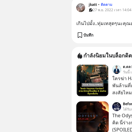
jkatt
•
ติดตาม
27 พ.ย. 2022 เวลา 14:04
เกินไปมั้ง..ทุ่มเทสุดๆนะคุณ
บันทึก
กำลังนิยมในบล็อกดิต
ด.ดล 
วันนี้
ใครฆ่า H
พันล้านที
สงสัยไหม
ในกล่องมื
Befo
ตามห้างทั่วไป? ทั้งที่จริง ๆ แ
ได้รับ
“ตำนาน” ร
The Odyss
จ่ายเงินห
คิด นี่ร่
แมสนี้ ม
(SPOILED