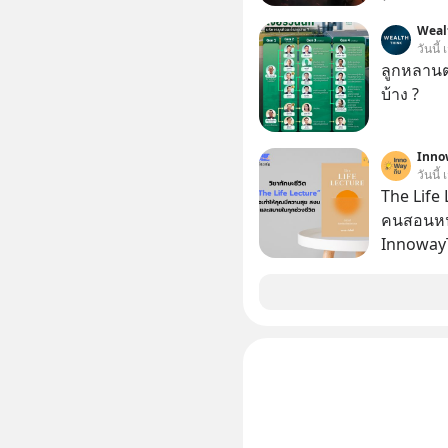
อาณาจักรเ
Weal
กว้านซื้อ
วันนี้
Samsung แ
ลูกหลานตร
เกาหลีใต้
บ้าง ?
ซื้อเพื่อ
รถยนต์อัจฉริยะ จากจุดสูงสุ
ดนตรี ทำ
Inno
วันนี้
บัญชีทรัพย์สินขอ
The Life 
ครับ อย่
คนสอนหนั
Geek For
InnowayT
🎧 ฟังผ่า
หนังสือที
https://tinyu
Podcast : ht
Podbean : https://bit.ly/4hr2jL3 🎧 
Youtube : https://youtu.be/B6IZDYopZL
original
https://
ep831-who
สาระดี ๆ 