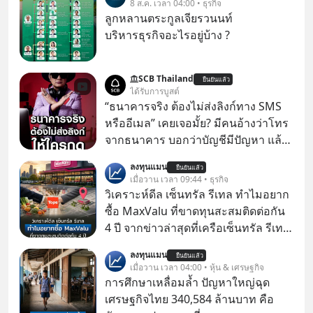
8 ส.ค. เวลา 04:00 • ธุรกิจ
ลูกหลานตระกูลเจียรวนนท์
บริหารธุรกิจอะไรอยู่บ้าง ?
SCB Thailand
ยืนยันแล้ว
ได้รับการบูสต์
“ธนาคารจริง ต้องไม่ส่งลิงก์ทาง SMS
หรืออีเมล” เคยเจอมั้ย? มีคนอ้างว่าโทร
จากธนาคาร บอกว่าบัญชีมีปัญหา แล้ว
ให้กดลิงก์โน่นนี่ หรือสแกนคิวอาร์โค้ด
ลงทุนแมน
ยืนยันแล้ว
ทันที มาฟัง “ป้าเก๋าเล่ากลโกง” เพื่อรู้ทัน
เมื่อวาน เวลา 09:44 • ธุรกิจ
มุกหลอกลวงในคราบความน่าเชื่อถือ
วิเคราะห์ดีล เซ็นทรัล รีเทล ทำไมอยาก
กันค่ะ #แก้เกมกลโกง #ป้าเก๋าเล่ากล
ซื้อ MaxValu ที่ขาดทุนสะสมติดต่อกัน
โกง #LivesSustainably #อยู่อย่าง
4 ปี จากข่าวล่าสุดที่เครือเซ็นทรัล รีเทล
ยั่งยืน #CyberSecurity #ป้าเก๋า
หรือ CRC เจ้าของ Tops ประกาศซื้อซู
ลงทุนแมน
#FraudEducation #FinancialLiteracy
ยืนยันแล้ว
เปอร์มาร์เก็ต MaxValu ในประเทศไทย
เมื่อวาน เวลา 04:00 • หุ้น & เศรษฐกิจ
#DigitalBankWithHumanTouch
ที่มีอยู่ทั้งหมด 30 สาขา และจะเปลี่ยน
การศึกษาเหลื่อมล้ำ ปัญหาใหญ่ฉุด
MaxValu เป็นแบรนด์ Tops ทั้งหมด
เศรษฐกิจไทย 340,584 ล้านบาท คือ