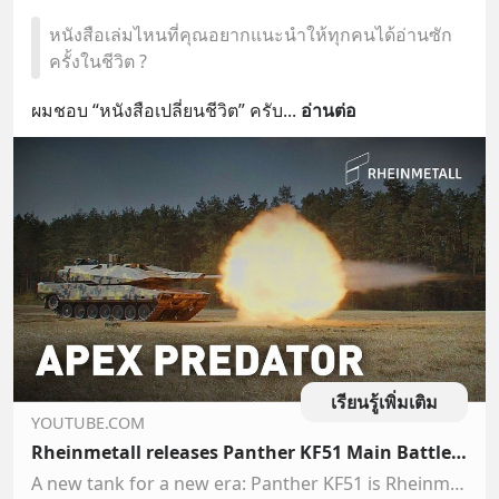
หนังสือเล่มไหนที่คุณอยากแนะนำให้ทุกคนได้อ่านซัก
ครั้งในชีวิต ?
ผมชอบ “หนังสือเปลี่ยนชีวิต” ครับ
... 
อ่านต่อ
เรียนรู้เพิ่มเติม
YOUTUBE.COM
Rheinmetall releases Panther KF51 Main Battle Tank
A new tank for a new era: Panther KF51 is Rheinmetall’s new main battle tank, setting unprecedented standards in lethality, protection, survivability, reconn...