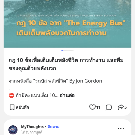
กฎ 10 ข้อเพื่อเติมเต็มพลังชีวิต การทำงาน และทีม
ของคุณด้วยพลังบวก
จากหนังสือ "รถบัส พลังชีวิต" By Jon Gordon
.
⛔️ ถ้ามีคะแนนเต็ม 10
... 
อ่านต่อ
9 บันทึก
11
5
MyThoughts
•
ติดตาม
ได้รับการบูสต์