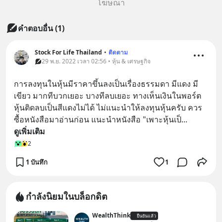
โฆษณา
คำตอบอื่น
(
1
)
Stock For Life Thailand
•
ติดตาม
29 พ.ย. 2022 เวลา 02:56 • หุ้น & เศรษฐกิจ
การลงทุนในหุ้นมีราคาขึ้นลงเป็นเรื่องธรรมดา มีแดง มี
เขียว มากทีบวกเยอะ บางทีลบเยอะ ทางเห็นเงินในพอร์ต
หุ้นติดลบเป็นสีแดงไม่ได้ ไม่แนะนำให้ลงทุนหุ้นครับ ควร
ซื้อหนังสือมาอ่านก่อน แนะนำหนังสือ "เพาะหุ้นเป็
... 
ดูเพิ่มเติม
2
1 บันทึก
1
กำลังนิยมในบล็อกดิต
WealthThink
ยืนยันแล้ว