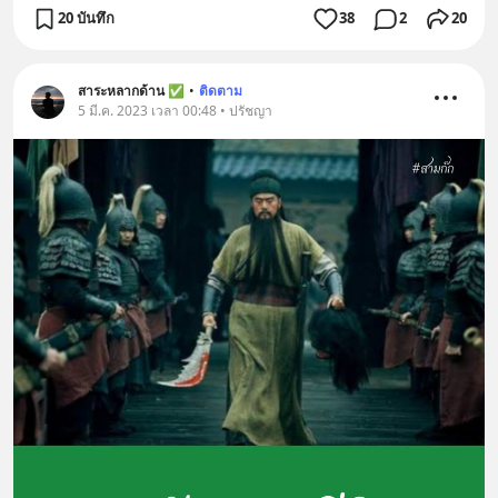
20 บันทึก
38
2
20
สาระหลากด้าน ✅
•
ติดตาม
5 มี.ค. 2023 เวลา 00:48 • ปรัชญา