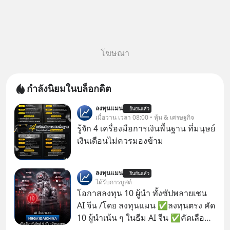
โฆษณา
กำลังนิยมในบล็อกดิต
ลงทุนแมน
ยืนยันแล้ว
เมื่อวาน เวลา 08:00 • หุ้น & เศรษฐกิจ
รู้จัก 4 เครื่องมือการเงินพื้นฐาน ที่มนุษย์
เงินเดือนไม่ควรมองข้าม
ลงทุนแมน
ยืนยันแล้ว
ได้รับการบูสต์
โอกาสลงทุน 10 ผู้นำ ทั้งซัปพลายเชน
AI จีน /โดย ลงทุนแมน ✅ลงทุนตรง คัด
10 ผู้นำเน้น ๆ ในธีม AI จีน ✅คัดเลือก