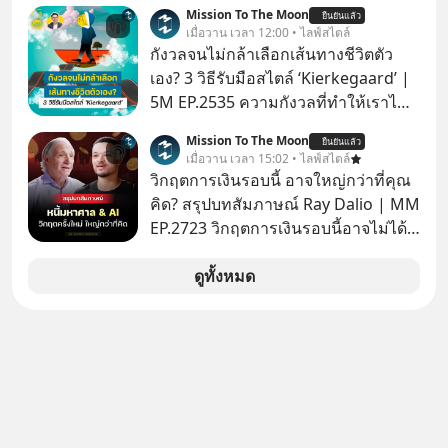
หุ้นใหม่ 9 ตัว เข้ากองทุน ✅ร่วมเป็น
Mission To The Moon
ยืนยันแล้ว
เจ้าของผู้นำ AI จีน ตั้งแต่โรงงานผลิตชิป
เมื่อวาน เวลา 12:00 • ไลฟ์สไตล์
หน่วยความจำ โมเดล AI ยันหุ่นยนต์
กังวลจนไม่กล้าเลือกเส้นทางชีวิตตัว
✅ได้การรับยกเว้นภาษี Capital Gain
เอง? 3 วิธีรับมือสไตล์ ‘Kierkegaard’ |
ตามกฎหมายภาษีของประเทศไทย
5M EP.2535 ความกังวลที่ทำให้เราไม่
กล้าตัดสินใจในเรื่องต่างๆ ทั้งเรื่องเล็ก
Mission To The Moon
ยืนยันแล้ว
เรื่องใหญ่ หรือแม้แต่เรื่องสำคัญของ
เมื่อวาน เวลา 15:02 • ไลฟ์สไตล์
ชีวิตเกิดจากการที่เรามี ‘อิสรภาพ’ และมี
วิกฤตการเงินรอบนี้ อาจใหญ่กว่าที่คุณ
ทางเลือกมากมาย ซึ่งเมื่อเทียบกับสัตว์
คิด? สรุปบทสัมภาษณ์ Ray Dalio | MM
แล้วก็จะเห็นความแตกต่างได้ชัดว่าเรา
EP.2723 วิกฤตการเงินรอบนี้อาจไม่ได้
มี ‘อำนาจ’ ในการเลือกและตัดสินใจ
เหมือนทุกครั้งที่เราเคยเจอ เมื่อ Ray
มากแค่ไหน แต่อิสรภาพ อำนาจ หรือ
Dalio ชายผู้เคยทำนายวิกฤตเศรษฐกิจ
ดูทั้งหมด
การได้มีสิทธิเลือกนี้กลับสร้างความ
มาแล้วหลายต่อหลายครั้ง ออกมาส่ง
กังวลให้กับเรา แล้วเราจะรับมือกับ
สัญญาณเตือนระเบิดเวลาลูกใหม่ที่
ความกังวลนี้อย่างไร? ติดตามได้ในพอด
กำลังก่อตัวขึ้น จาก "ระเบิดหนี้สิน
แคสต์ 5M EP. นี้ #goodtime
มหาศาล" ผสานเข้ากับ "ฟองสบู่กระแส
#5minutespodcast
AI" ที่ผู้คนกำลังแห่ไล่ราคาอย่างบ้าคลั่ง
#missiontothemoonpodcast
บทเรียนจากประวัติศาสตร์ 500 ปี บอก
อะไรเรา? ระเบียบโลกกำลังจะเปลี่ยน