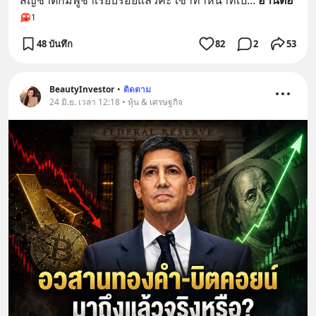
สัญชาติกัมพูชาเรียบร้อยแล้วค่ะ เขาทำหน้าที่เป็
... 
อ่านต่อ
1
48 บันทึก
82
2
53
BeautyInvestor
•
ติดตาม
24 มิ.ย. เวลา 12:18 • หุ้น & เศรษฐกิจ