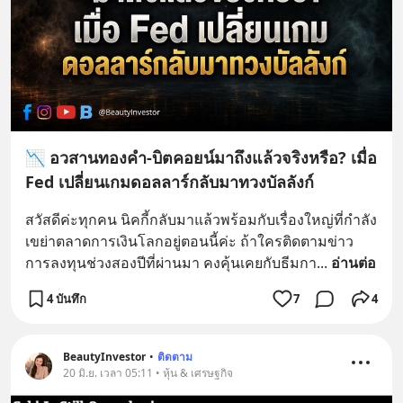
📉 อวสานทองคำ-บิตคอยน์มาถึงแล้วจริงหรือ? เมื่อ
Fed เปลี่ยนเกมดอลลาร์กลับมาทวงบัลลังก์
สวัสดีค่ะทุกคน นิคกี้กลับมาแล้วพร้อมกับเรื่องใหญ่ที่กำลัง
เขย่าตลาดการเงินโลกอยู่ตอนนี้ค่ะ ถ้าใครติดตามข่าว
การลงทุนช่วงสองปีที่ผ่านมา คงคุ้นเคยกับธีมกา
... 
อ่านต่อ
4 บันทึก
7
4
BeautyInvestor
•
ติดตาม
20 มิ.ย. เวลา 05:11 • หุ้น & เศรษฐกิจ