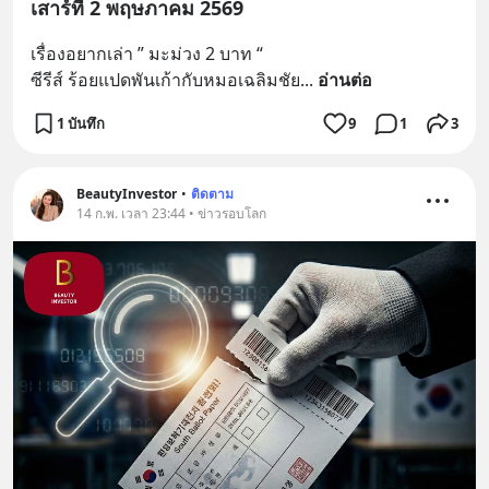
เสาร์ที่ 2 พฤษภาคม 2569
เรื่องอยากเล่า ” มะม่วง 2 บาท “
ซีรีส์ ร้อยแปดพันเก้ากับหมอเฉลิมชัย
... 
อ่านต่อ
1 บันทึก
9
1
3
BeautyInvestor
•
ติดตาม
14 ก.พ. เวลา 23:44 • ข่าวรอบโลก