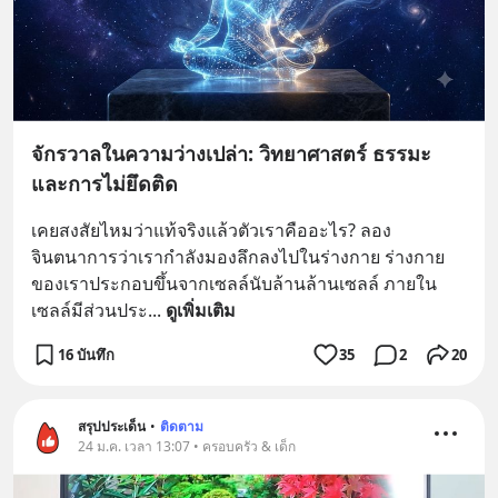
จักรวาลในความว่างเปล่า: วิทยาศาสตร์ ธรรมะ
และการไม่ยึดติด
เคยสงสัยไหมว่าแท้จริงแล้วตัวเราคืออะไร? ลอง
จินตนาการว่าเรากำลังมองลึกลงไปในร่างกาย ร่างกาย
ของเราประกอบขึ้นจากเซลล์นับล้านล้านเซลล์ ภายใน
เซลล์มีส่วนประ
... 
ดูเพิ่มเติม
16 บันทึก
35
2
20
สรุปประเด็น
•
ติดตาม
24 ม.ค. เวลา 13:07 • ครอบครัว & เด็ก