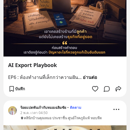
AI Export Playbook
EP6 : ห้องทำงานที่เล็กกว่าความฝัน
... 
อ่านต่อ
บันทึก
ร้อยแปดพันเก้ากับหมอเฉลิมชัย
•
ติดตาม
2 พ.ค. เวลา 04:50
คลินิกบ้านคุณหมอ ประชาชื่น ศูนย์โรคภูมิแพ้ หอบหืด