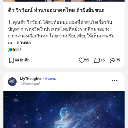
ดิว วีรวัฒน์ ทำนายอนาคตไทย ถ้าฝั่งส้มชนะ
1. คุณดิว วีรวัฒน์ ได้สะท้อนมุมมองที่น่าสนใจเกี่ยวกับ
ปัญหาการทุจริตในประเทศไทยที่หยั่งรากลึกมาอย่าง
ยาวนานเหลือเกินค่ะ โดยเขาเปรียบเทียบให้เห็นภาพชัด
เจ
... 
อ่านต่อ
5
64 บันทึก
95
16
75
MyThoughts
•
ติดตาม
ได้รับการบูสต์