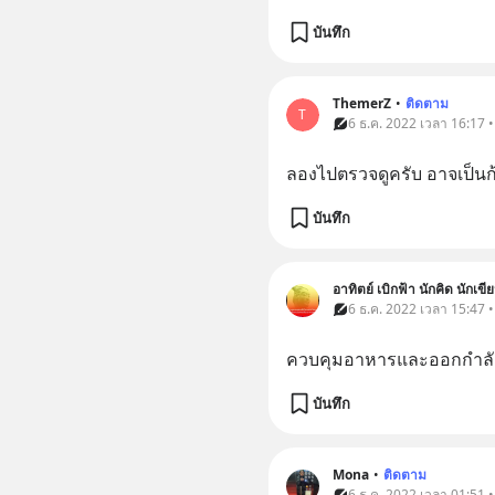
บันทึก
ThemerZ
•
ติดตาม
T
6 ธ.ค. 2022 เวลา 16:17 
ลองไปตรวจดูครับ อาจเป็นก้
บันทึก
อาทิตย์ เบิกฟ้า นักคิด นักเ
6 ธ.ค. 2022 เวลา 15:47 
ควบคุมอาหารและออกกำลังกา
บันทึก
Mona
•
ติดตาม
6 ธ.ค. 2022 เวลา 01:51 