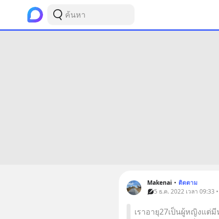
Makenai
•
ติดตาม
5 ธ.ค. 2022 เวลา 09:33 
เราอายุ27เป็นผู้หญิงแต่