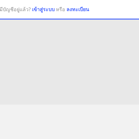
มีบัญชีอยู่แล้ว?
เข้าสู่ระบบ
หรือ
ลงทะเบียน