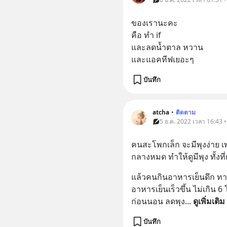
ของเรานะคะ 
คือ ทำ if 
และลดน้ำตาล หวาน 
และแอคทีฟเยอะๆ
บันทึก
atcha
•
ติดตาม
5 ธ.ค. 2022 เวลา 16:43 
คนสะโพกเล็ก จะมีพุงง่าย เ
กลางหมด ทำให้ดูมีพุง ทั้งท
แล้วคนกินอาหารเย็นดึก ทาน
อาหารเย็นเร็วขึ้น ไม่เกิน 
ก่อนนอน ลดพุง
... 
ดูเพิ่มเติม
บันทึก