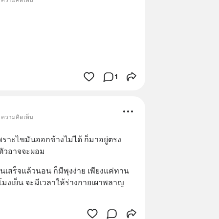
1
• ความคิดเห็น
พราะไขมันออกข้างไม่ได้ ก็มาอยู่ตรง
ี่ตัวอาจจะผอม
เสร็จแล้วนอน ก็มีพุงง่าย เพียงแค่ทาน
6 โมงเย็น จะมีเวลาให้ร่างกายเผาพลาญ