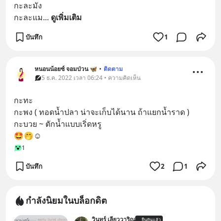
กะละมัง
กะละแม
... 
ดูเพิ่มเติม
บันทึก
1
หนอนน้อยซ์ จอมป่วน 🦋
•
ติดตาม
5 ธ.ค. 2022 เวลา 06:24 • ความคิดเห็น
กะทะ
กะพง ( ทอดน้ำปลา น่าจะเก็บได้นาน ถ้าแยกน้ำราด )
กะบวย ~ ตักน้ำแบบเริ่ดหรู
🤩🤭☺️
1
บันทึก
2
1
กำลังนิยมในบล็อกดิต
วินทร์ เลียววาริณ
ยืนยันแล้ว