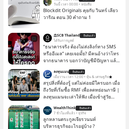
วันนี้ เวลา 00:00 • หนังสือ
Blockdit Originals คุยกับ วินทร์ เลียว
วาริณ ตอน 30 คำถาม 1
SCB Thailand
ยืนยันแล้ว
ได้รับการบูสต์
“ธนาคารจริง ต้องไม่ส่งลิงก์ทาง SMS
หรืออีเมล” เคยเจอมั้ย? มีคนอ้างว่าโทร
จากธนาคาร บอกว่าบัญชีมีปัญหา แล้ว
ให้กดลิงก์โน่นนี่ หรือสแกนคิวอาร์โค้ด
ลงทุนแมน
ยืนยันแล้ว
ทันที มาฟัง “ป้าเก๋าเล่ากลโกง” เพื่อรู้ทัน
เมื่อวาน เวลา 12:00 • หุ้น & เศรษฐกิจ
มุกหลอกลวงในคราบความน่าเชื่อถือ
สรุปสิ่งที่ต้องรู้ แต่ไม่ค่อยมีใครบอก เมื่อ
กันค่ะ #แก้เกมกลโกง #ป้าเก๋าเล่ากล
ถึงวัยที่เริ่มซื้อ RMF เพื่อลดหย่อนภาษี |
โกง #LivesSustainably #อยู่อย่าง
ลงทุนแมนจะเล่าให้ฟัง เมื่อเข้าสู่วัย
ยั่งยืน #CyberSecurity #ป้าเก๋า
ทำงานและเริ่มมีรายได้ถึงเกณฑ์เสีย
WealthThink
#FraudEducation #FinancialLiteracy
ยืนยันแล้ว
ภาษี หลายคนมักได้รับคำแนะนำให้
7 ชั่วโมงที่แล้ว • ธุรกิจ
#DigitalBankWithHumanTouch
ลงทุนใน RMF เพราะนอกจากจะช่วยลด
ลูกหลานตระกูลเจียรวนนท์
หย่อนภาษีได้แล้ว ยังเป็นโอกาสในการ
บริหารธุรกิจอะไรอยู่บ้าง ?