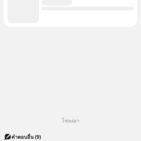
โฆษณา
คำตอบอื่น
(
9
)