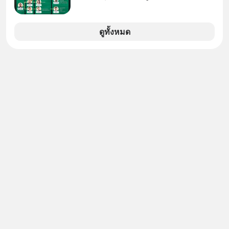
สร้างความมั่งคั่งระยะยาว แต่น้อยคน
นักที่จะลงลึกว่า ถ้าลงทุนใน RMF ควรรู้
อะไรบ้าง ควรดู ตรงไหน ทำอย่างไร ถึง
ดูทั้งหมด
จะดีกับเรา แล้วเราควรรู้ข้อมูลอะไร
เกี่ยวกับ RMF บ้าง เพื่อให้นำไปใช้ต่อได้
จริง ๆ ลงทุนแมนจะเล่าให้ฟัง