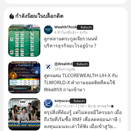
กำลังนิยมในบล็อกดิต
WealthThink
ยืนยันแล้ว
4 ชั่วโมงที่แล้ว • ธุรกิจ
ลูกหลานตระกูลเจียรวนนท์
บริหารธุรกิจอะไรอยู่บ้าง ?
WealthX
ยืนยันแล้ว
ได้รับการบูสต์
สูตรผสม TLCOREWEALTH-UH-X กับ
TLWORLD-X คำถามยอดฮิตที่คนใช้
WealthX ถามเข้ามา
ลงทุนแมน
ยืนยันแล้ว
เมื่อวาน เวลา 12:00 • หุ้น & เศรษฐกิจ
สรุปสิ่งที่ต้องรู้ แต่ไม่ค่อยมีใครบอก เมื่อ
ถึงวัยที่เริ่มซื้อ RMF เพื่อลดหย่อนภาษี |
ลงทุนแมนจะเล่าให้ฟัง เมื่อเข้าสู่วัย