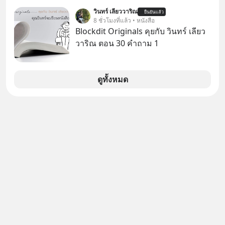
ทำงานและเริ่มมีรายได้ถึงเกณฑ์เสีย
วินทร์ เลียววาริณ
ยืนยันแล้ว
ภาษี หลายคนมักได้รับคำแนะนำให้
8 ชั่วโมงที่แล้ว • หนังสือ
ลงทุนใน RMF เพราะนอกจากจะช่วยลด
Blockdit Originals คุยกับ วินทร์ เลียว
หย่อนภาษีได้แล้ว ยังเป็นโอกาสในการ
วาริณ ตอน 30 คำถาม 1
สร้างความมั่งคั่งระยะยาว แต่น้อยคน
นักที่จะลงลึกว่า ถ้าลงทุนใน RMF ควรรู้
อะไรบ้าง ควรดู ตรงไหน ทำอย่างไร ถึง
ดูทั้งหมด
จะดีกับเรา แล้วเราควรรู้ข้อมูลอะไร
เกี่ยวกับ RMF บ้าง เพื่อให้นำไปใช้ต่อได้
จริง ๆ ลงทุนแมนจะเล่าให้ฟัง