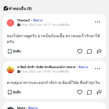
คำตอบอื่น
(
9
)
ThemerZ
•
ติดตาม
T
6 ธ.ค. 2022 เวลา 16:17 • ความคิดเห็น
ลองไปตรวจดูครับ อาจเป็นก้อนเนื้อ ตรวจเจอเร็วรักษาได้
ครับ
บันทึก
อาทิตย์ เบิกฟ้า นักคิด นักเขียนและนักการตลาด
•
ติดตาม
6 ธ.ค. 2022 เวลา 15:47 • ความคิดเห็น
ควบคุมอาหารและออกกำลังกาย ต้องมีวินัย คือทำทุกวัน
บันทึก
Mona
•
ติดตาม