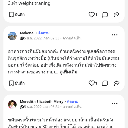
3.ทำ weight traning
บันทึก
1
Makenai
•
ติดตาม
5 ธ.ค. 2022 เวลา 09:33 • ความคิดเห็น
อาหารการกินมีผลมากค่ะ ถ้าเทคนิคง่ายๆเลยคือการงด
กินจุกจิกระหว่างมื้อ (เว้นช่วงให้ร่างกายได้นำไขมันสะสม
ออกมาใช้หน่อย อย่าเพิ่งเติมพลังงานใหม่เข้าไปขัดขวาง
การทำงานของร่างกาย)
... 
ดูเพิ่มเติม
บันทึก
1
Meredith Elizabeth Merry
•
ติดตาม
5 ธ.ค. 2022 เวลา 06:34 • ความคิดเห็น
ขมิบตรงนั้น+แขม่วหน้าท้อง #ระบบกล้ามเนื้อมันรับส่ง
สัมพันธ์กัน ยกละ 30 จะทำกี่ยกก็ได้  ลองทำดู  ตามด้วย 