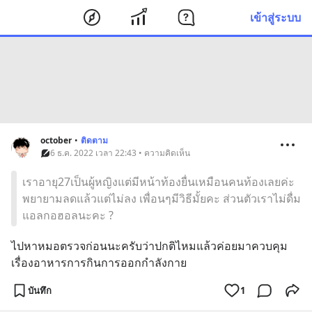
เข้าสู่ระบบ
october
•
ติดตาม
6 ธ.ค. 2022 เวลา 22:43 • ความคิดเห็น
เราอายุ27เป็นผู้หญิงแต่มีหน้าท้องยื่นเหมือนคนท้องเลยค่ะ
พยายามลดแล้วแต่ไม่ลง เพื่อนๆมีวิธีมั้ยคะ ส่วนตัวเราไม่ดื่ม
แอลกอฮอลนะคะ ?
ไปหาหมอตรวจก่อนนะครับว่าปกติไหมแล้วค่อยมาควบคุม
เรื่องอาหารการกินการออกกำลังกาย
บันทึก
1