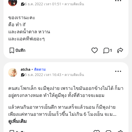
6 ธ.ค. 2022 เวลา 01:51 • ความคิดเห็น
ของเรานะคะ 
คือ ทำ if 
และลดน้ำตาล หวาน 
และแอคทีฟเยอะๆ
บันทึก
1
atcha
•
ติดตาม
5 ธ.ค. 2022 เวลา 16:43 • ความคิดเห็น
คนสะโพกเล็ก จะมีพุงง่าย เพราะไขมันออกข้างไม่ได้ ก็มา
อยู่ตรงกลางหมด ทำให้ดูมีพุง ทั้งที่ตัวอาจจะผอม
แล้วคนกินอาหารเย็นดึก ทานเสร็จแล้วนอน ก็มีพุงง่าย 
เพียงแค่ทานอาหารเย็นเร็วขึ้น ไม่เกิน 6 โมงเย็น จะม
... 
ดูเพิ่มเติม