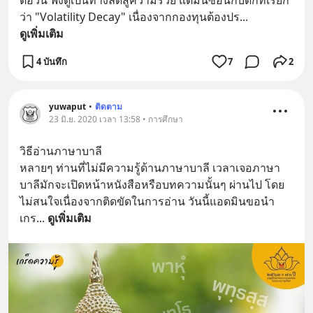
ต่อวัน ฟังดูเป็นทางลัดสู่ความรวย แต่มันซ่อนกับดักที่เรียก
ว่า "Volatility Decay" เนื่องจากกองทุนต้องปร
... 
ดูเพิ่มเติม
4 บันทึก
7
2
yuwaput
•
ติดตาม
23 มิ.ย. 2020 เวลา 13:58 • การศึกษา
วิธีอ่านภาษาบาลี
หลายๆ ท่านที่ไม่มีความรู้ด้านภาษาบาลี เวลาเจอภาษา
บาลีมักจะเปิดหน้าหนังสือหรือบทความนั้นๆ ผ่านไป โดย
ไม่สนใจเนื่องจากติดขัดในการอ่าน วันนี้แอดมินขอนำ
เกร
... 
ดูเพิ่มเติม