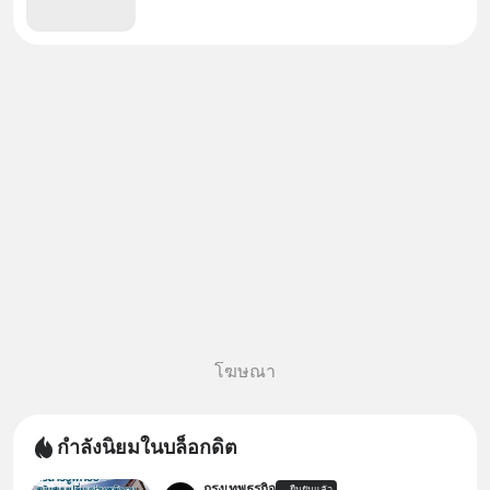
โฆษณา
กำลังนิยมในบล็อกดิต
กรุงเทพธุรกิจ
ยืนยันแล้ว