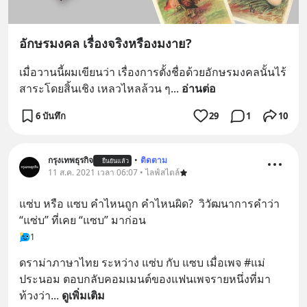
อักษรมงคล เรื่องจริงหรืองมงาย?
เมื่อวานนี้ผมเขียนว่า เรื่องการตั้งชื่อด้วยอักษรมงคลนั้นไร้
สาระโดยสิ้นเชิง เหลวไหลล้วน ๆ
... 
อ่านต่อ
6 บันทึก
29
1
10
กรุงเทพธุรกิจ
•
ติดตาม
ยืนยันแล้ว
11 ส.ค. 2021 เวลา 06:07 • ไลฟ์สไตล์
แซ่บ หรือ แซบ คำไหนถูก คำไหนผิด?  วิวัฒนาการคำว่า 
“แซ่บ” ที่เคย “แซบ” มาก่อน
1
ดราม่าภาษาไทย ระหว่าง แซ่บ กับ แซบ เมื่อเพจ #แม่
ประนอม ตอบกลับคอมเมนต์ของแฟนเพจรายหนึ่งที่มา
ท้วงว่า
... 
ดูเพิ่มเติม