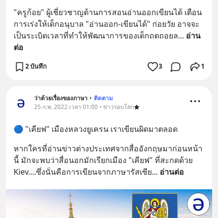
"ครูก้อย" ผู้เชี่ยวชาญด้านการสอนอ่านออกเขียนได้ เตือน 
การเร่งให้เด็กอนุบาล "อ่านออก-เขียนได้" ก่อยวัย อาจจะ
เป็นระเบิดเวลาที่ทำให้พัฒนาการของเด็กถดถอยล
... 
อ่าน
ต่อ
2 บันทึก
3
1
ว่าด้วยเรื่องของภาษา
•
ติดตาม
25 ก.พ. 2022 เวลา 01:00 • ข่าวรอบโลก
🔵 "เคียฟ" เมืองหลวงยูเครน เราเขียนผิดมาตลอด
หากใครที่อ่านข่าวต่างประเทศจากสื่ออังกฤษมาก่อนหน้า
นี้ มักจะพบว่าสื่อนอกมักเรียกเมือง "เคียฟ" ที่สะกดด้วย 
Kiev....ซึ่งนั่นคือการเขียนจากภาษารัสเซีย
... 
อ่านต่อ