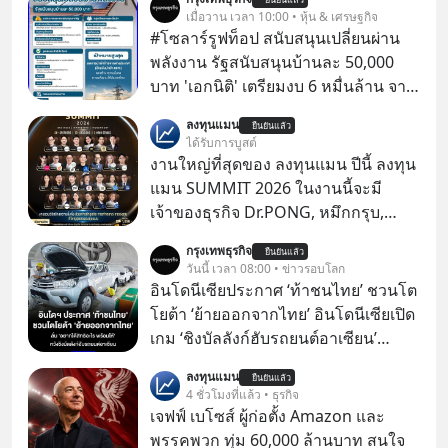
เมื่อวาน เวลา 10:00 • หุ้น & เศรษฐกิจ
#โซลาร์รูฟท็อป สนับสนุนเปลี่ยนผ่าน
พลังงาน รัฐสนับสนุนบ้านละ 50,000
บาท 'เอกนิติ' เตรียมงบ 6 หมื่นล้าน จาก
พ.ร.ก.เงินกู้ ผุดบิ๊กโปรเจกต์ ‘Solar
ลงทุนแมน
ยืนยันแล้ว
Rooftop’ อุดหนุน 5 หมื่นต่อครัวเรือน
ได้รับการบูสต์
ตั้งเป้า 5 แสน 1 ล้านครัวเรือน ดึงแบงก์
งานใหญ่ที่สุดของ ลงทุนแมน ปีนี้ ลงทุน
รัฐปล่อยกู้ดอกเบี้ยต่ำ
แมน SUMMIT 2026 ในงานนี้จะมี
เจ้าของธุรกิจ Dr.PONG, หมึกกรุบ,
Srichand, Jones’ Salad, LA GLACE,
กรุงเทพธุรกิจ
ยืนยันแล้ว
Fastwork, MizuMi, KARMART, อิชิตัน
วันนี้ เวลา 08:00 • ข่าวรอบโลก
มาแชร์ความรู้การสร้างธุรกิจ
อินโดนีเซียประกาศ ‘ท้าชนไทย’ ชวนโต
โยต้า ‘ย้ายออกจากไทย’ อินโดนีเซียเปิด
เกม ‘ชิงบัลลังก์ฮับรถยนต์อาเซียน’
ประกาศท้าชนไทยตรงๆ โดยรัฐมนตรี
ลงทุนแมน
ยืนยันแล้ว
คลังของอินโดฯ เรียกร้อง ‘โตโยต้า’ ย้าย
4 ชั่วโมงที่แล้ว • ธุรกิจ
ฐานการผลิตหลักออกจากไทย พร้อม
เจฟฟ์ เบโซส์ ผู้ก่อตั้ง Amazon และ
เสนอสิทธิประโยชน์เต็ม หวังดึงทั้ง
พรรคพวก ทุ่ม 60,000 ล้านบาท สนใจ