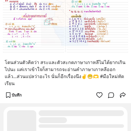
โดนส่วนตัวคิดว่า สระและตัวสะกดภาษาเกาหลีไม่ได้ยากเกิน
ไปนะ แค่เราเข้าใจก็สามารถจะอ่านคำภาษาเกาหลีออก
แล้ว...ส่วนแปลว่าอะไร นั่นก็อีกเรื่องนึง✌️😁🫶 #มือใหม่หัด
เรียน
บันทึก