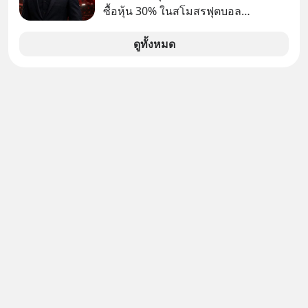
โรงงานและซัพพลายเชนไปปักหลัก
ซื้อหุ้น 30% ในสโมสรฟุตบอล
อินโดนีเซียทั้งระบบ
Liverpool มีรายงานจาก BBC Sport ว่า
กลุ่มนักลงทุนที่มี เจฟฟ์ เบโซส์ (Jeff
ดูทั้งหมด
Bezos) มหาเศรษฐีและผู้ก่อตั้ง
Amazon กับอามิต ภาเทีย (Amit
Bhatia) นักธุรกิจชาวอังกฤษเชื้อสาย
อินเดีย และเอดูอาร์โด ซาเวริน
(Eduardo Saverin) ผู้ร่วมก่อตั้ง
Facebook ร่วมอยู่ด้วย