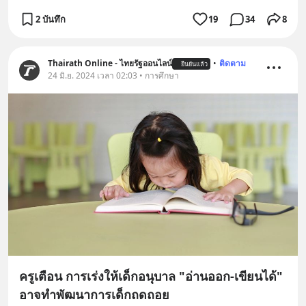
2 บันทึก
19
34
8
Thairath Online - ไทยรัฐออนไลน์
•
ติดตาม
ยืนยันแล้ว
24 มิ.ย. 2024 เวลา 02:03 • การศึกษา
ครูเตือน การเร่งให้เด็กอนุบาล "อ่านออก-เขียนได้"
อาจทำพัฒนาการเด็กถดถอย