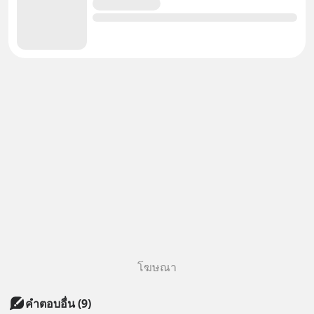
โฆษณา
คำตอบอื่น
(
9
)