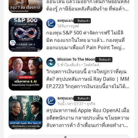
ออนไลน์ แล้วไม่อยากโดนภาษีย้อนหลัง
ต้องรู้ ภาษีย้อนหลังคือฝันร้าย ที่พ่อค้า
แม่ค้าคนไหนก็คงไม่อยากพบเจอ
ลงทุนแมน
ยืนยันแล้ว
ได้รับการบูสต์
กองทุน S&P 500 ค่าจัดการฟรี ไม่มีลิ
มิต กองแรกในไทย มาแล้ว.. กองทุนที่
ออกแบบมาเพื่อแก้ Pain Point ใหญ่
ของนักลงทุนไทยพร้อมกัน 3 เรื่อง
Mission To The Moon
ยืนยันแล้ว
5 ชั่วโมงที่แล้ว • ไลฟ์สไตล์
วิกฤตการเงินรอบนี้ อาจใหญ่กว่าที่คุณ
คิด? สรุปบทสัมภาษณ์ Ray Dalio | MM
EP.2723 วิกฤตการเงินรอบนี้อาจไม่ได้
เหมือนทุกครั้งที่เราเคยเจอ เมื่อ Ray
ลงทุนแมน
ยืนยันแล้ว
Dalio ชายผู้เคยทำนายวิกฤตเศรษฐกิจ
วันนี้ เวลา 07:37 • ธุรกิจ
มาแล้วหลายต่อหลายครั้ง ออกมาส่ง
สรุปมหากาพย์ Apple ฟ้อง OpenAI เมื่อ
สัญญาณเตือนระเบิดเวลาลูกใหม่ที่
อดีตพนักงาน กลายประเด็น ขโมยความ
กำลังก่อตัวขึ้น จาก "ระเบิดหนี้สิน
ลับทางการค้า ถ้าเพื่อนเก่าที่เคยทำงาน
มหาศาล" ผสานเข้ากับ "ฟองสบู่กระแส
ด้วยกัน ทักมาขอให้เราช่วยหาไฟล์งาน