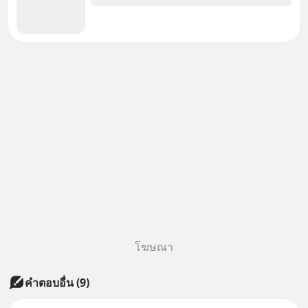
โฆษณา
คำตอบอื่น
(
9
)