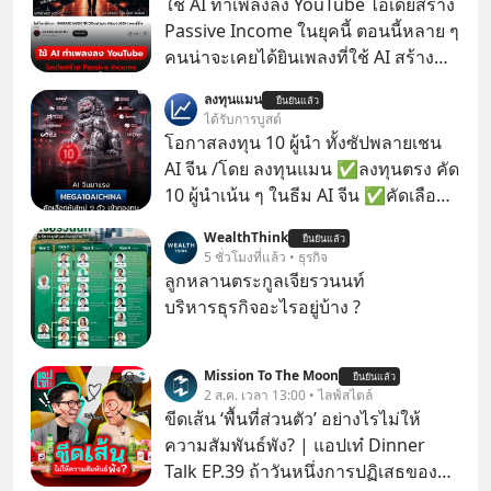
ใช้ AI ทำเพลงลง YouTube ไอเดียสร้าง
Passive Income ในยุคนี้ ตอนนี้หลาย ๆ
คนน่าจะเคยได้ยินเพลงที่ใช้ AI สร้าง
ผ่านหูกันมาบ้าง เช่น เพลง “ไม่มีใคร
ลงทุนแมน
ยืนยันแล้ว
รู้ตัวเรา” จากช่องชื่อว่า UNHEARD
ได้รับการบูสต์
MUSIC ที่ตอนนี้มียอดรับชมกว่า 26
โอกาสลงทุน 10 ผู้นำ ทั้งซัปพลายเชน
ล้านครั้งแล้ว
AI จีน /โดย ลงทุนแมน ✅ลงทุนตรง คัด
10 ผู้นำเน้น ๆ ในธีม AI จีน ✅คัดเลือก
หุ้นใหม่ 9 ตัว เข้ากองทุน ✅ร่วมเป็น
WealthThink
ยืนยันแล้ว
เจ้าของผู้นำ AI จีน ตั้งแต่โรงงานผลิตชิป
5 ชั่วโมงที่แล้ว • ธุรกิจ
หน่วยความจำ โมเดล AI ยันหุ่นยนต์
ลูกหลานตระกูลเจียรวนนท์
✅ได้การรับยกเว้นภาษี Capital Gain
บริหารธุรกิจอะไรอยู่บ้าง ?
ตามกฎหมายภาษีของประเทศไทย
Mission To The Moon
ยืนยันแล้ว
2 ส.ค. เวลา 13:00 • ไลฟ์สไตล์
ขีดเส้น ‘พื้นที่ส่วนตัว’ อย่างไรไม่ให้
ความสัมพันธ์พัง? | แอปเท๋ Dinner
Talk EP.39 ถ้าวันหนึ่งการปฏิเสธของ