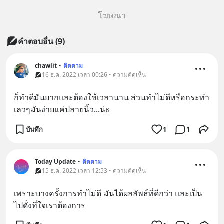
โฆษณา
คำตอบอื่น
(
9
)
chawlit
•
ติดตาม
16 ธ.ค. 2022 เวลา 00:26 • ความคิดเห็น
ก็ทำดีมันยากและต้องใช้เวลานาน ส่วนทำไม่ดีหรือกระทำ
เลวๆมันง่ายแค่ปลายนิ้ว...น่ะ
บันทึก
1
1
Today Update
•
ติดตาม
15 ธ.ค. 2022 เวลา 12:53 • ความคิดเห็น
เพราะบางครั้งการทำไม่ดี มันได้ผลลัพธ์ที่ดีกว่า และเป็น
ไปดั่งที่ใจเราต้องการ