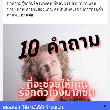
ทำความรู้จักกับใครบางคน ที่หลบซ่อนตัวมานานแสน
นาน (นานเท่าอายุของแต่ละคนนั่นแหละ) ผ่านการตอบคำ
ถามท
... 
อ่านต่อ
Blockdit ใช้งานได้ดีกว่าบนแอป