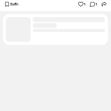
บันทึก
1
1