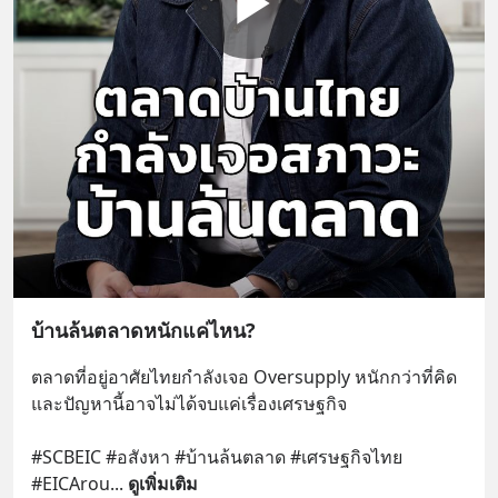
บ้านล้นตลาดหนักแค่ไหน?
ตลาดที่อยู่อาศัยไทยกำลังเจอ Oversupply หนักกว่าที่คิด 
และปัญหานี้อาจไม่ได้จบแค่เรื่องเศรษฐกิจ 
#SCBEIC #อสังหา #บ้านล้นตลาด #เศรษฐกิจไทย 
#EICArou
... 
ดูเพิ่มเติม