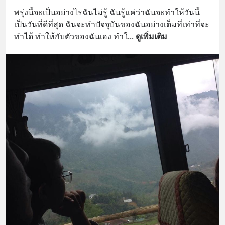
พรุ่งนี้จะเป็นอย่างไรฉันไม่รู้ ฉันรู้แค่ว่าฉันจะทำให้วันนี้
เป็นวันที่ดีที่สุด ฉันจะทำปัจจุบันของฉันอย่างเต็มที่เท่าที่จะ
ทำได้ ทำให้กับตัวของฉันเอง ทำใ
... 
ดูเพิ่มเติม