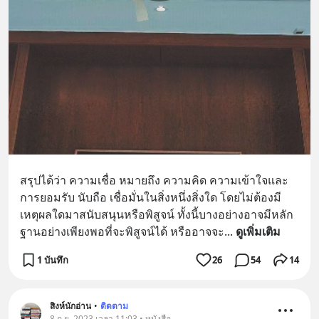
สรุปได้ว่า ความเชื่อ หมายถึง ความคิด ความเข้าใจและ
การยอมรับ นับถือ เชื่อมั่นในสิ่งหนึ่งสิ่งใด โดยไม่ต้องมี
เหตุผลใดมาสนับสนุนหรือพิสูจน์ ทั้งนี้บางอย่างอาจมีหลัก
ฐานอย่างเพียงพอที่จะพิสูจน์ได้ หรืออาจจะ
... 
ดูเพิ่มเติม
1 บันทึก
26
54
14
สิงห์นักอ่าน
•
ติดตาม
8 ก.ย. 2023 เวลา 11:03 • หนังสือ