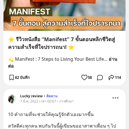
⭐️ รีวิวหนังสือ “Manifest” 7 ขั้นตอนพลิกชีวิตสู่
ความสำเร็จที่ใจปรารถนา! ⭐️
💫 Manifest : 7 Steps to Living Your Best Life
... 
อ่าน
ต่อ
62 บันทึก
58
114
Lucky review
•
ติดตาม
7 มี.ค. 2022 เวลา 00:07 • การศึกษา
10 คำถามที่จะช่วยให้คุณรู้จักตัวเองมากขึ้น
สวัสดีค่ะทุกคน พบกันวันนี้ผู้เขียนขออาสาพาเพื่อน ๆ ไป