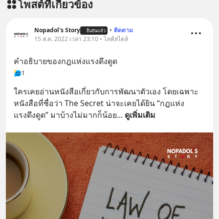
โพสต์ที่เกี่ยวข้อง
Nopadol's Story
•
ติดตาม
ยืนยันแล้ว
15 ส.ค. 2022 เวลา 23:10 • ไลฟ์สไตล์
คำอธิบายของกฎแห่งแรงดึงดูด
1
ใครเคยอ่านหนังสือเกี่ยวกับการพัฒนาตัวเอง โดยเฉพาะ
หนังสือที่ชื่อว่า The Secret น่าจะเคยได้ยิน “กฎแห่ง
แรงดึงดูด” มาบ้างไม่มากก็น้อย
... 
ดูเพิ่มเติม