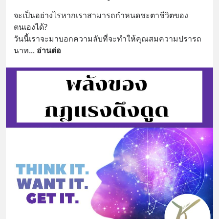
จะเป็นอย่างไรหากเราสามารถกำหนดชะตาชีวิตของ
ตนเองได้? 
วันนี้เราจะมาบอกความลับที่จะทำให้คุณสมความปรารถ
นาท
... 
อ่านต่อ