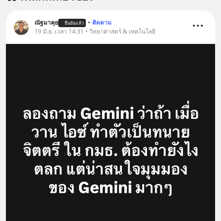
@diipgeek 🔗 หรือกดลิงก์
=========================
https://lin.ee/U91Fzyz
สนับสนุนโดย Inspire English
ณัฐมาคุย
•
ติดตาม
ยืนยันแล้ว
19 มิ.ย. เวลา 14:31 • วิทยาศาสตร์ & เทคโนโลยี
========================= 📍กด
รับสิทธิ์ทดลองเรียนฟรี! กับ Inspire
English ที่นี่ : inspire-
english.in.th/event/inspire-english-
x-ด-ดล-blog-mrtharadhol-แคมเปญ
พิเศษ/ ติดต่อสอบถามคอร์สเรียนเพิ่ม
เติม Line : https://lin.ee/uaQvU5C
#เรียนรู้ผ่านการใช้จริง #มากกว่าการ
เรียนภาษา #InspireEnglish