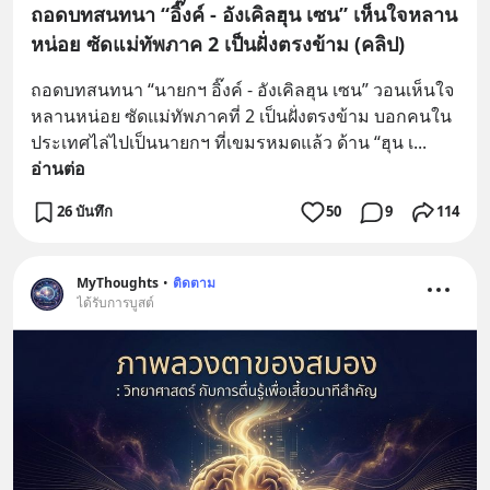
ถอดบทสนทนา “อิ๊งค์ - อังเคิลฮุน เซน” เห็นใจหลาน
หน่อย ซัดแม่ทัพภาค 2 เป็นฝั่งตรงข้าม (คลิป)
ถอดบทสนทนา “นายกฯ อิ๊งค์ - อังเคิลฮุน เซน” วอนเห็นใจ
หลานหน่อย ซัดแม่ทัพภาคที่ 2 เป็นฝั่งตรงข้าม บอกคนใน
ประเทศไล่ไปเป็นนายกฯ ที่เขมรหมดแล้ว ด้าน “ฮุน เ
... 
อ่านต่อ
26 บันทึก
50
9
114
MyThoughts
•
ติดตาม
ได้รับการบูสต์