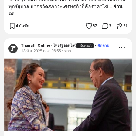
ทุกรัฐบาล มาตรวัดสภาวะเศรษฐกิจก็คือราคาไข่
... 
อ่าน
ต่อ
4 บันทึก
57
3
21
Thairath Online - ไทยรัฐออนไลน์
•
ติดตาม
ยืนยันแล้ว
18 มิ.ย. 2025 เวลา 08:55 • ข่าว