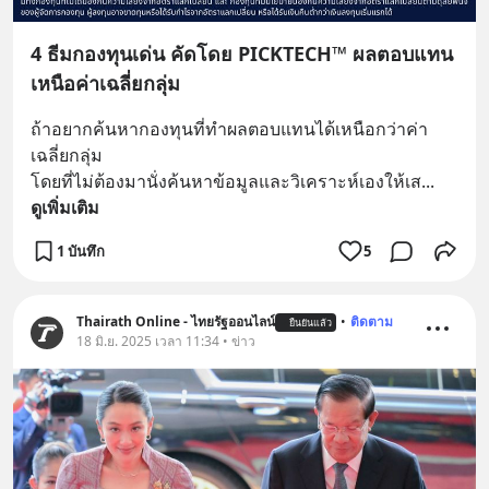
4 ธีมกองทุนเด่น คัดโดย PICKTECH™ ผลตอบแทน
เหนือค่าเฉลี่ยกลุ่ม
ถ้าอยากค้นหากองทุนที่ทำผลตอบแทนได้เหนือกว่าค่า
เฉลี่ยกลุ่ม 
โดยที่ไม่ต้องมานั่งค้นหาข้อมูลและวิเคราะห์เองให้เส
... 
ดูเพิ่มเติม
1 บันทึก
5
Thairath Online - ไทยรัฐออนไลน์
•
ติดตาม
ยืนยันแล้ว
18 มิ.ย. 2025 เวลา 11:34 • ข่าว