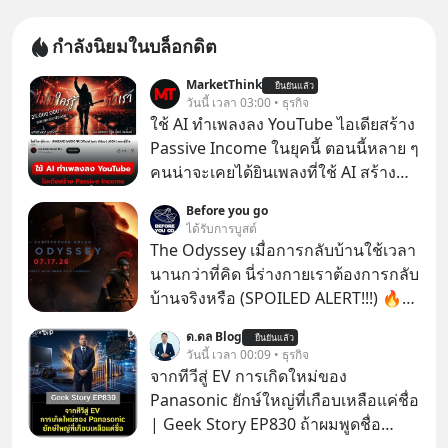
กำลังนิยมในบล็อกดิต
MarketThink
ยืนยันแล้ว
วันนี้ เวลา 03:00 • ธุรกิจ
ใช้ AI ทำเพลงลง YouTube ไอเดียสร้าง
Passive Income ในยุคนี้ ตอนนี้หลาย ๆ
คนน่าจะเคยได้ยินเพลงที่ใช้ AI สร้าง
ผ่านหูกันมาบ้าง เช่น เพลง “ไม่มีใคร
Before you go
รู้ตัวเรา” จากช่องชื่อว่า UNHEARD
ได้รับการบูสต์
MUSIC ที่ตอนนี้มียอดรับชมกว่า 26
The Odyssey เมื่อการกลับบ้านใช้เวลา
ล้านครั้งแล้ว
นานกว่าที่คิด นี่ร่างกายเราต้องการกลับ
บ้านจริงหรือ (SPOILED ALERT!!!) 🔥
264.1
ด.ดล Blog
ยืนยันแล้ว
วันนี้ เวลา 00:09 • ธุรกิจ
จากทีวีสู่ EV การเกิดใหม่ของ
Panasonic ยักษ์ใหญ่ที่เกือบเหลือแค่ชื่อ
| Geek Story EP830 ถ้าผมพูดชื่อ