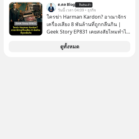
Panasoni คุณนึกถึงอะไร? ทีวี, ตู้เย็น,
ด.ดล Blog
ยืนยันแล้ว
ถ่านไฟฉาย? ถ้าคุณยังคิดแบบนั้น แสดง
วันนี้ เวลา 04:09 • ธุรกิจ
ว่าคุณกำลังพลาดเรื่องราวการ
ใครฆ่า Harman Kardon? อาณาจักร
‘Rebranding’ ที่ดุเดือดที่สุดใน
เครื่องเสียง 8 พันล้านที่ถูกกลืนกิน |
ประวัติศาสตร์ญี่ปุ่น! รู้หรือไม่ว่า ในวันที่
Geek Story EP831 เคยสงสัยไหมทำไม
พวกเขาขาดทุนย่อยยับเกือบ 3 แสนล้าน
หูฟัง AKG ถึงกลายเป็นแค่ของแถมใน
บาท Panasonic ตัดสินใจหักดิบ ทิ้ง
กล่องมือถือ? หรือลำโพง JBL ถึงวางขาย
ดูทั้งหมด
ตลาดเครื่องใช้ไฟฟ้าที่สู้ B2C ไม่ไหว
เกลื่อนตามห้างทั่วไป? ทั้งที่จริง ๆ แล้ว
แล้วหันไปเดิมพันครั้งใหญ่กับ Tesla
ชื่อเหล่านี้คือ “ตำนาน” ระดับเทพที่นัก
และ Software Solutions จนวันนี้พวก
เล่นเครื่องเสียงยุคก่อนยอมจ่ายเงินหลัก
เขากลายเป็นกระดูกสันหลังของ
แสนเพื่อครอบครอง แต่เบื้องหลังความ
อุตสาหกรรม EV โลกไปแล้ว… พวกเขา
แมสนี้ มีโศกนาฏกรรมของโลกธุรกิจ
ทำได้อย่างไร เลือกฟังกันได้เลยนะครับ
ซ่อนอยู่ อาณาจักรเครื่องเสียงที่ยิ่งใหญ่
อย่าลืมกด Follow ติดตาม PodCast
ที่สุดบนโลก ถูกกว้านซื้อไปด้วยมูลค่า 8
ช่อง Geek Forever’s Podcast ของผม
พันล้านดอลลาร์โดย Samsung และสิ่ง
กันด้วยนะครับ 🎧 ฟังผ่าน Spotify :
ที่เจ็บปวดที่สุดคือ ยักษ์ใหญ่จาก
https://tinyurl.com/mr39sd7c 🎧 ฟัง
เกาหลีใต้ไม่ได้ซื้อเพราะหลงใหลใน
ผ่าน Apple Podcast :
เสียงเพลง แต่ซื้อเพื่อเป็นทางลัดเอา
https://tinyurl.com/rnca48jp 🎧 ฟัง
เทคโนโลยีไปใส่ในหน้าปัดรถยนต์