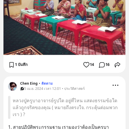
1 บันทึก
14
16
Chen Eing
•
ติดตาม
5 เม.ย. 2024 เวลา 12:01 • ประวัติศาสตร์
หลวงปู่ครูบาอาจารย์รูปใด อยู่ที่ไหน แสดงธรรมข้อใด
แล้วถูกจริตของคุณ ( หมายถึงตรงใจ. กระตุ้นต่อมพวก
เรา ) ?
1. สายปฏิบัติพระกรรมฐาน เรามองว่าต้องเป็นครูบา