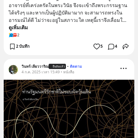
อาจารย์ที่เคร่งครัดในพระวินัย จึงจะเข้าถึงพระกรรมฐาน
ได้จริงๆ และหากเป็นผู้ปฏิบัติมามาก จะสามารถทรงใน
อารมณ์ได้ดี ไม่ว่าจะอยู่ในสภาวะใด เหตุนี้เราจึงเลื่อมใ
... 
ดูเพิ่มเติม
2
2 บันทึก
5
4
วินทร์ เลียววาริณ
•
ติดตาม
ยืนยันแล้ว
4 ก.ค. 2025 เวลา 15:49 • หนังสือ