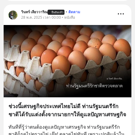
วินทร์ เลียววาริณ
•
ติดตาม
ยืนยันแล้ว
28 พ.ค. 2025 เวลา 00:00 • หนังสือ
ช่วงนี้เศรษฐกิจประเทศไทยไม่ดี ท่านรัฐมนตรีรัก
ชาติได้รับแต่งตั้งจากนายกฯให้ดูแลปัญหาเศรษฐกิจ
ทันทีที่รู้ว่าตนต้องดูแลปัญหาเศรษฐกิจ ท่านรัฐมนตรีรัก
ชาติก็รุดไปตรวจไข่ เอ๊ย! ตลาดไข่ทันที เพราะปกติแล้วใน