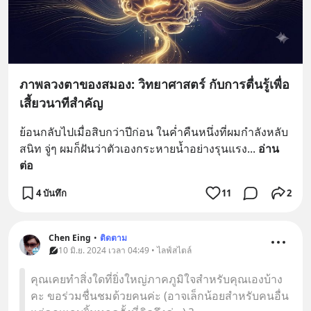
ภาพลวงตาของสมอง: วิทยาศาสตร์ กับการตื่นรู้เพื่อ
เสี้ยวนาทีสำคัญ
ย้อนกลับไปเมื่อสิบกว่าปีก่อน ในค่ำคืนหนึ่งที่ผมกำลังหลับ
สนิท จู่ๆ ผมก็ฝันว่าตัวเองกระหายน้ำอย่างรุนแรง
... 
อ่าน
ต่อ
4 บันทึก
11
2
Chen Eing
•
ติดตาม
10 มิ.ย. 2024 เวลา 04:49 • ไลฟ์สไตล์
คุณเคยทำสิ่งใดที่ยิ่งใหญ่ภาคภูมิใจสำหรับคุณเองบ้าง
คะ ขอร่วมชื่นชมด้วยคนค่ะ (อาจเล็กน้อยสำหรับคนอื่น