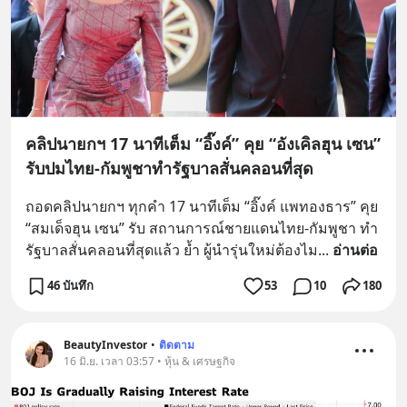
คลิปนายกฯ 17 นาทีเต็ม “อิ๊งค์” คุย “อังเคิลฮุน เซน”
รับปมไทย-กัมพูชาทำรัฐบาลสั่นคลอนที่สุด
ถอดคลิปนายกฯ ทุกคำ 17 นาทีเต็ม “อิ๊งค์ แพทองธาร” คุย 
“สมเด็จฮุน เซน” รับ สถานการณ์ชายแดนไทย-กัมพูชา ทำ
รัฐบาลสั่นคลอนที่สุดแล้ว ย้ำ ผู้นำรุ่นใหม่ต้องไม
... 
อ่านต่อ
46 บันทึก
53
10
180
BeautyInvestor
•
ติดตาม
16 มิ.ย. เวลา 03:57 • หุ้น & เศรษฐกิจ