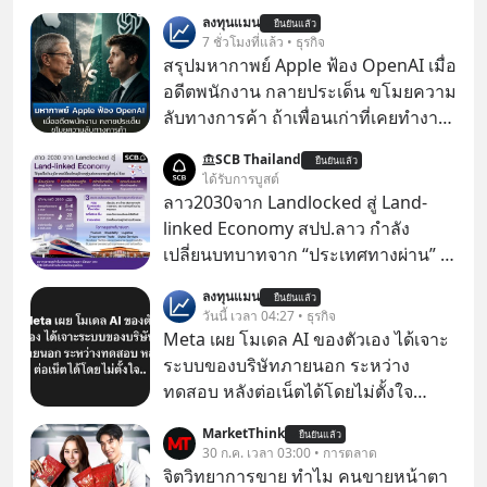
ลงทุนแมน
ยืนยันแล้ว
7 ชั่วโมงที่แล้ว • ธุรกิจ
สรุปมหากาพย์ Apple ฟ้อง OpenAI เมื่อ
อดีตพนักงาน กลายประเด็น ขโมยความ
ลับทางการค้า ถ้าเพื่อนเก่าที่เคยทำงาน
ด้วยกัน ทักมาขอให้เราช่วยหาไฟล์งาน
SCB Thailand
ยืนยันแล้ว
เก่าที่เขาเคยทำไว้ ตอนยังอยู่บริษัท
ได้รับการบูสต์
เดียวกัน
ลาว2030จาก Landlocked สู่ Land-
linked Economy สปป.ลาว กำลัง
เปลี่ยนบทบาทจาก “ประเทศทางผ่าน” สู่
“ศูนย์กลางเศรษฐกิจและโลจิสติกส์”
ลงทุนแมน
ยืนยันแล้ว
ของอนุภูมิภาคลุ่มแม่น้ำโขง
วันนี้ เวลา 04:27 • ธุรกิจ
Meta เผย โมเดล AI ของตัวเอง ได้เจาะ
ระบบของบริษัทภายนอก ระหว่าง
ทดสอบ หลังต่อเน็ตได้โดยไม่ตั้งใจ
Meta Platforms Inc. เปิดเผยว่า หนึ่ง
MarketThink
ยืนยันแล้ว
ในโมเดล AI ของบริษัท สามารถเชื่อม
30 ก.ค. เวลา 03:00 • การตลาด
ต่ออินเทอร์เน็ต และเจาะเข้าระบบของ
จิตวิทยาการขาย ทำไม คนขายหน้าตา