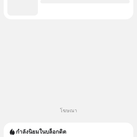
โฆษณา
กำลังนิยมในบล็อกดิต