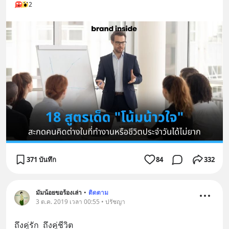
2
371 บันทึก
84
332
มัมน้อยขอร้องเล่า
•
ติดตาม
3 ต.ค. 2019 เวลา 00:55 • ปรัชญา
ถึงคู่รัก  ถึงคู่ชีวิต