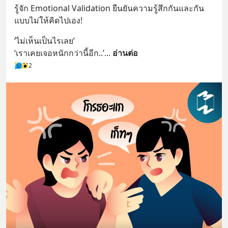
รู้จัก Emotional Validation ยืนยันความรู้สึกกันและกัน
แบบไม่ให้คิดไปเอง!
‘ไม่เห็นเป็นไรเลย’
‘เราเคยเจอหนักกว่านี้อีก..’
... 
อ่านต่อ
2