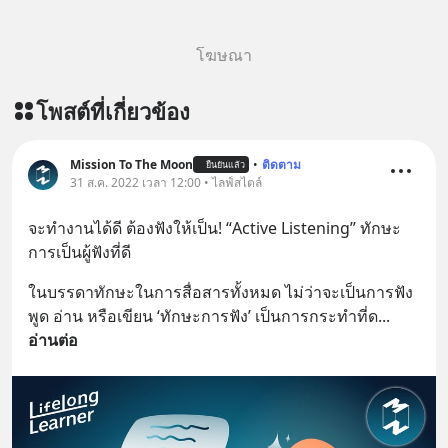
โฆษณา
โพสต์ที่เกี่ยวข้อง
Mission To The Moon
•
ติดตาม
ยืนยันแล้ว
31 ส.ค. 2022 เวลา 12:00 • ไลฟ์สไตล์
จะทำงานได้ดี ต้องฟังให้เป็น! “Active Listening” ทักษะ
การเป็นผู้ฟังที่ดี
ในบรรดาทักษะในการสื่อสารทั้งหมด ไม่ว่าจะเป็นการฟัง 
พูด อ่าน หรือเขียน ‘ทักษะการฟัง’ เป็นการกระทำที่ด
... 
อ่านต่อ