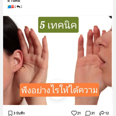
อ่านต่อ
2
2
3 บันทึก
21
31
12