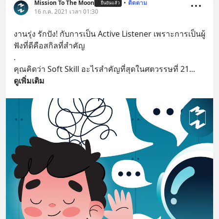
Mission To The Moon
•
ติดตาม
ยืนยันแล้ว
16 ก.ค. 2021 เวลา 01:30
งานรุ่ง รักปัง! กับการเป็น Active Listener เพราะการเป็นผู้
ฟังที่ดีคือสกิลที่สำคัญ
.
คุณคิดว่า Soft Skill อะไรสำคัญที่สุดในศตวรรษที่ 21
... 
ดูเพิ่มเติม