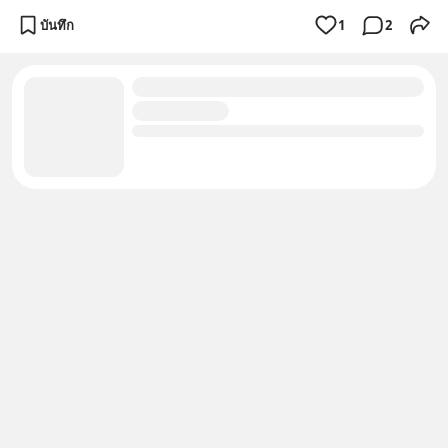
บันทึก
1
2