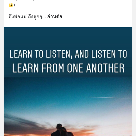
1
ถึงพ่อแม่ ถึงลูกๆ
... 
อ่านต่อ