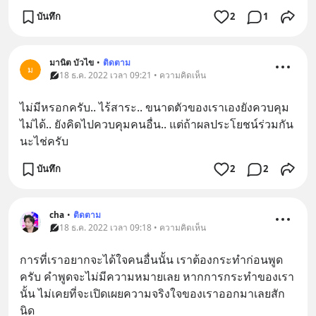
บันทึก
2
1
มานิต บัวไข
•
ติดตาม
ม
18 ธ.ค. 2022 เวลา 09:21 • ความคิดเห็น
ไม่​มี​หรอก​ครับ.. ไร้สาระ.. ขนาด​ตัว​ของ​เรา​เอง​ยัง​ควบคุม​
ไม่ได้.. ยัง​คิด​ไปควบคุม​คน​อื่น.. แต่​ถ้า​ผลประโยชน์​ร่วมกัน​
นะ​ไช่​ครับ​
บันทึก
2
2
cha
•
ติดตาม
18 ธ.ค. 2022 เวลา 09:18 • ความคิดเห็น
การที่เราอยากจะได้ใจคนอื่นนั้น เราต้องกระทำก่อนพูด
ครับ คำพูดจะไม่มีความหมายเลย หากการกระทำของเรา
นั้น ไม่เคยที่จะเปิดเผยความจริงใจของเราออกมาเลยสัก
นิด