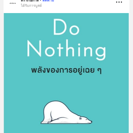
สร้างโอกาส
•
ติดตาม
ได้รับการบูสต์