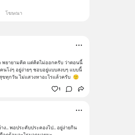
โฆษณา
ก พยายามคิด แต่คิดไม่ออกครับ ว่าตอนนี้
โง่ๆ อยู่ง่ายๆ ชอบอยู่แบบสงบๆ แบบนี้
ามสุขทุกวัน ไม่แสวงหาอะไรแล้วครับ  🙂
1
​บ้าง.. พอประคับประคอง​ไป.. อยู่​ง่าย​กิน​
ม่​เดือดร้อน​อะไร​มากมาย​นะ​