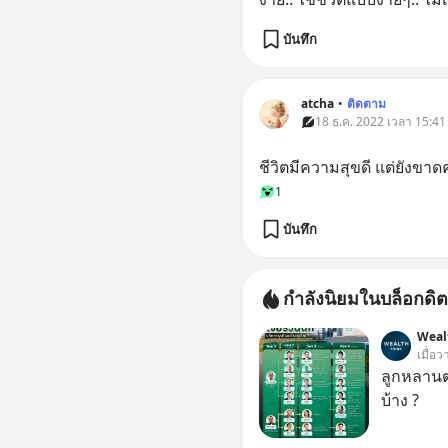
บันทึก
atcha
•
ติดตาม
18 ธ.ค. 2022 เวลา 15:41
ชีวิตมีความสุขดี แต่ยังขาด
1
บันทึก
กำลังนิยมในบล็อกดิต
Weal
เมื่อว
ลูกหลานตร
บ้าง ?