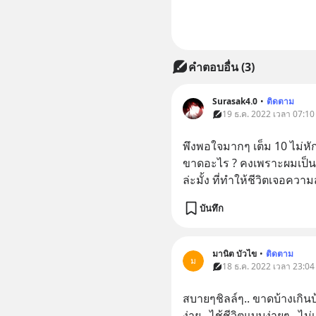
คำตอบอื่น
(
3
)
Surasak4.0
•
ติดตาม
19 ธ.ค. 2022 เวลา 07:10
พึงพอใจมากๆ เต็ม 10 ไม่หั
ขาดอะไร ? คงเพราะผมเป็นคน
ล่ะมั้ง ที่ทำให้ชีวิตเจอคว
บันทึก
มานิต บัวไข
•
ติดตาม
ม
18 ธ.ค. 2022 เวลา 23:04
สบาย​ๆ​ชิลล์​ๆ.. ขาด​บ้าง​เกิน
ง่าย.. ไช้​ชีวิต​แบบ​ง่ายๆ.. ไ