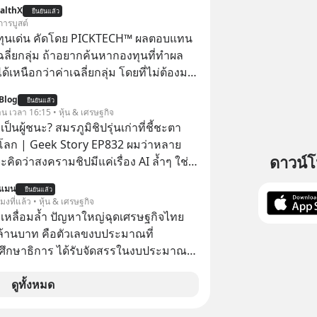
althX
ยืนยันแล้ว
การบูสต์
ทุนเด่น คัดโดย PICKTECH™ ผลตอบแทน
ฉลี่ยกลุ่ม ถ้าอยากค้นหากองทุนที่ทำผล
อกว่าค่าเฉลี่ยกลุ่ม โดยที่ไม่ต้องมา
ข้อมูลและวิเคราะห์เองให้เสียเวลา แค่ใช้
Blog
ยืนยันแล้ว
™ บนแอป WealthX ช่วยคัดกองทุนเด่น
าน เวลา 16:15 • หุ้น & เศรษฐกิจ
ป็นผู้ชนะ? สมรภูมิชิปรุ่นเก่าที่ชี้ชะตา
โลก | Geek Story EP832 ผมว่าหลาย
ดาวน์
คิดว่าสงครามชิปมีแค่เรื่อง AI ล้ำๆ ใช่
ใหม่ได้เลยครับ! ในขณะที่โลกโฟกัสชิป 3
นแมน
ยืนยันแล้ว
แต่จีนกำลังเดินเกมที่น่ากลัวกว่า โดย
โมงที่แล้ว • หุ้น & เศรษฐกิจ
ดครองตลาด ‘Legacy Chips’ หรือชิปรุ่น
เหลื่อมล้ำ ปัญหาใหญ่ฉุดเศรษฐกิจไทย
ไร้ค่า แต่มันคือหัวใจที่ซ่อนอยู่ในรถยนต์
ล้านบาท คือตัวเลขงบประมาณที่
์การแพทย์ ไปจนถึงขีปนาวุธ! จีนกำลัง
ึกษาธิการ ได้รับจัดสรรในงบประมาณ
book’ เดิมที่เคยใช้ถล่มตลาดโซล่าเซลล์
ะจำปี 2568 ซึ่งมากที่สุดเป็นอันดับ 2 รอง
ือการทุ่มเงินอุดหนุนมหาศาลจนราคาพัง
รวงการคลัง
ดูทั้งหมด
ตะวันตกแก้เกมไม่ได้ อเมริกาอาจต้องยอม
่งมอบกุญแจควบคุมโลกฮาร์ดแวร์ให้คู่