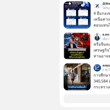
We
ได้รับ
4 ธีมกอง
เหนือค่าเ
ตอบแทนได้เหนื
นั่งค้นหา
ด.ดล 
PICKTECH
เมื่อว
ให้ได้
หรือจีนจะเ
เศรษฐกิจ
ท่านอาจจะ
ไหม? คิด
ลงทุ
นาโนเมตร 
2 ชั่ว
การเข้ายึ
การศึกษา
เก่า ฟังดู
340,584 
EV, อุปกรณ
กระทรวงศ
ใช้ ‘Play
รายจ่ายปร
มาแล้ว ค
จากกระท
ทลาย ถ้า
จำนนและส