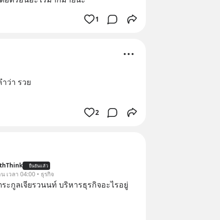
1
คำว่า รวย
2
thThink
ยืนยันแล้ว
าน เวลา 04:00 • ธุรกิจ
ะกูลเจียรวนนท์ บริหารธุรกิจอะไรอยู่