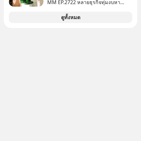
คำถามคือ การลงมือพัฒนา AI ของ
MM EP.2722 หลายธุรกิจทุ่มงบหา
ประเทศจะคุ้มค่าแค่ไหน ? และหลังจาก
ลูกค้าใหม่ไม่หยุด ทั้งที่คนที่ซื้อของไป
นำ ThaiLLM มาใช้จริง จะเกิดอะไรขึ้น
แล้ว คือกลุ่มที่มีโอกาสซื้อซ้ำสูงที่สุด แต่
ดูทั้งหมด
กับสังคมไทย ธุรกิจไทย และเศรษฐกิจ
กลับปล่อยให้เงียบหายไปโดยไม่รู้ตัว ใน
ไทยบ้าง ? ร่วมวิเคราะห์เรื่องนี้ผ่านมุม
Mission To The Moon EP นี้ เราจะมา
มองของ ดร.อภิวดี ปิยธรรมรงค์ ผู้
คุยกับคุณโค้ก สาโรจน์ อธิวิทวัส CEO
เชี่ยวชาญอาวุโสด้านบูรณาการข้อมูล
& Founder, Wisible ผู้มีประสบการณ์
และปัญญาประดิษฐ์ และคุณปฏิภาณ
ด้านงานขายและ CRM มากกว่า 20 ปี
ประเสริฐสม ผู้จัดการโครงการ
ว่าทำไม "ลูกค้าเดิม" ถึงเป็นสินทรัพย์ที่
ThaiLLM
ธุรกิจมองข้ามมากที่สุด และจะเปลี่ยน
ข้อมูลที่กระจัดกระจายให้กลายเป็นราย
ได้ที่ต่อเนื่องได้ยังไง ถ้ายอดขายไม่โต
แต่งบโฆษณาก็พอแล้ว คำตอบอาจอยู่ที่
ฐานลูกค้าเดิมที่คุณมีอยู่ #SalesCRM
#CRM #ลูกค้าเดิม #Revenue
#MissionAcademy #interview
#missiontothemoon
#missiontothemoonpodcast