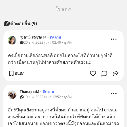
โฆษณา
คำตอบอื่น
(
9
)
รุ่งรัตน์ เจริญวิศาล
•
ติดตาม
20 ธ.ค. 2022 เวลา 02:40 • ธุรกิจ
คงเบื่อตายเสียก่อนพอดี ออกไปหาอะไรที่ท้าทายๆ ทำดี
กว่า เบื่อๆนานๆไปทำลายศักยภาพตัวเองนะ
บันทึก
ThanapatM
•
ติดตาม
19 ธ.ค. 2022 เวลา 12:52 • ธุรกิจ
อีก5ปีคุณยังยากอยู่ตรงนี้มั้ยคะ ถ้าอยากอยู่ คุณไป create 
งานขึ้นมาเลยค่ะ ว่าตรงนี้มันมีอะไรที่พัฒนาได้บ้าง แล้ว
เอาไปเสนอนาย บอกเขาว่าตรงนี้มีจุดอ่อนและมันสามารถ