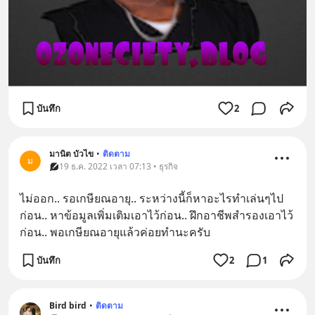
บันทึก
2
มานิต บัวไข
•
ติดตาม
ม
19 ธ.ค. 2022 เวลา 07:13 • ธุรกิจ
ไม่​ออก.. รอเกษียณอายุ.. ระหว่าง​นี้​ก็​หา​อะไร​ทำ​เล่น​ๆ​ไป​
ก่อน.. หา​ข้อมูล​เพิ่มเติม​เอา​ไว้​ก่อน.. ฝึก​อาชีพ​สำรอง​เอา​ไว้​
ก่อน.. พอเกษียณอายุ​แล้ว​ค่อย​ทำ​นะ​ครับ​
บันทึก
2
1
Bird bird
•
ติดตาม