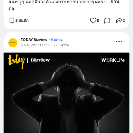
สนิท จู่ๆ ผมก็ฝันว่าตัวเองกระหายน้ำอย่างรุนแรง
... 
อ่าน
ต่อ
3 บันทึก
8
2
TODAY Bizview
•
ติดตาม
5 ก.ค. 2023 เวลา 03:27 • ธุรกิจ