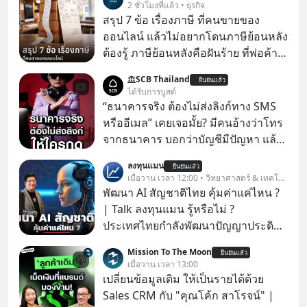
2 ชั่วโมงที่แล้ว • ธุรกิจ
สรุป 7 ข้อ เรื่องภาษี ที่คนขายของ
ออนไลน์ แล้วไม่อยากโดนภาษีย้อนหลัง
ต้องรู้ ภาษีย้อนหลังคือฝันร้าย ที่พ่อค้า
แม่ค้าคนไหนก็คงไม่อยากพบเจอ
SCB Thailand
ยืนยันแล้ว
ได้รับการบูสต์
“ธนาคารจริง ต้องไม่ส่งลิงก์ทาง SMS
หรืออีเมล” เคยเจอมั้ย? มีคนอ้างว่าโทร
จากธนาคาร บอกว่าบัญชีมีปัญหา แล้ว
ให้กดลิงก์โน่นนี่ หรือสแกนคิวอาร์โค้ด
ลงทุนแมน
ยืนยันแล้ว
ทันที มาฟัง “ป้าเก๋าเล่ากลโกง” เพื่อรู้ทัน
เมื่อวาน เวลา 12:00 • วิทยาศาสตร์ & เทคโนโลยี
มุกหลอกลวงในคราบความน่าเชื่อถือ
พัฒนา AI สัญชาติไทย คุ้มค่าแค่ไหน ?
กันค่ะ #แก้เกมกลโกง #ป้าเก๋าเล่ากล
| Talk ลงทุนแมน รู้หรือไม่ ?
โกง #LivesSustainably #อยู่อย่าง
ประเทศไทยกำลังพัฒนาปัญญาประดิษฐ์
ยั่งยืน #CyberSecurity #ป้าเก๋า
หรือ AI เป็นของตัวเอง ภายใต้ชื่อ
Mission To The Moon
#FraudEducation #FinancialLiteracy
ยืนยันแล้ว
“ThaiLLM” เพื่อให้คนไทยมีโครงสร้าง
เมื่อวาน เวลา 13:00
#DigitalBankWithHumanTouch
พื้นฐานด้าน AI ที่เข้าใจภาษาไทย และ
เปลี่ยนข้อมูลเดิม ให้เป็นรายได้ด้วย
บริบททางสังคมไทยได้เป็นอย่างดี
Sales CRM กับ "คุณโค้ก สาโรจน์" |