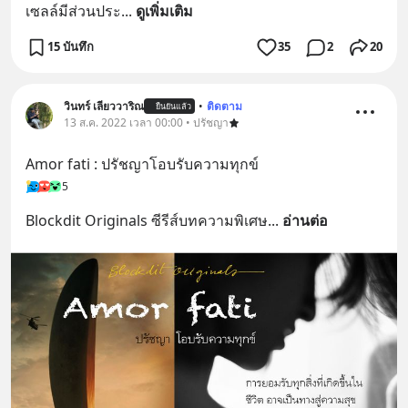
เซลล์มีส่วนประ
... 
ดูเพิ่มเติม
15 บันทึก
35
2
20
วินทร์ เลียววาริณ
•
ติดตาม
ยืนยันแล้ว
13 ส.ค. 2022 เวลา 00:00 • ปรัชญา
Amor fati : ปรัชญาโอบรับความทุกข์
5
Blockdit Originals ซีรีส์บทความพิเศษ
... 
อ่านต่อ