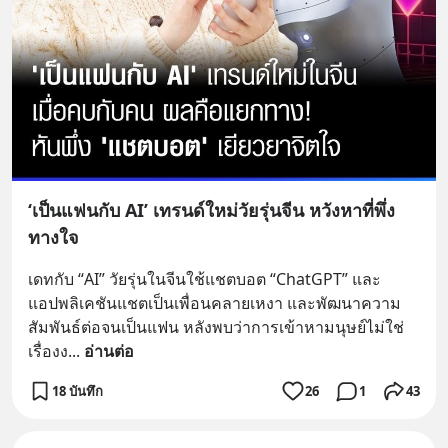
‘เป็นแฟนกับ AI’ เทรนด์ใหม่วัยรุ่นจีน หวังหาที่พึ่ง
ทางใจ
เดทกับ “AI” วัยรุ่นในจีนใช้แชตบอต “ChatGPT” และ
แอปพลิเคชันแชตเป็นเพื่อนคลายเหงา และพัฒนาความ
สัมพันธ์ต่อจนเป็นแฟน หลังพบว่าการเข้าหามนุษย์ไม่ใช่
เรื่องง
... 
อ่านต่อ
18 บันทึก
26
1
43