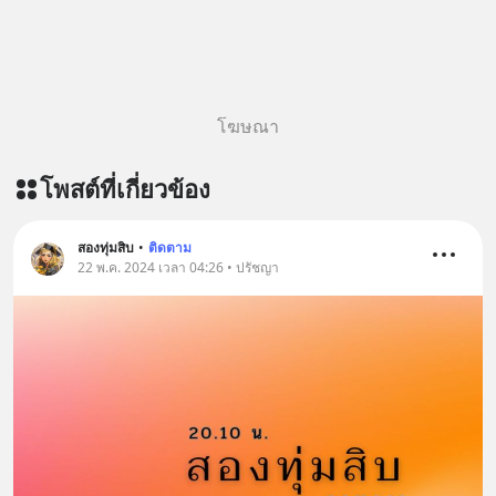
โฆษณา
โพสต์ที่เกี่ยวข้อง
สองทุ่มสิบ
•
ติดตาม
22 พ.ค. 2024 เวลา 04:26 • ปรัชญา