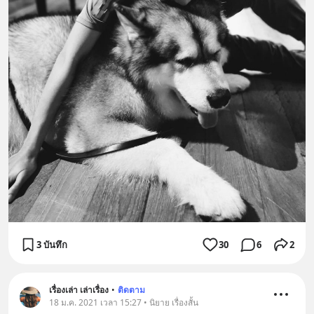
3 บันทึก
30
6
2
เรื่อง​เล่า เล่าเรื่อง​
•
ติดตาม
18 ม.ค. 2021 เวลา 15:27 • นิยาย เรื่องสั้น