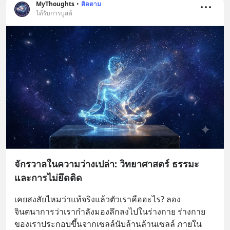
MyThoughts
•
ติดตาม
ได้รับการบูสต์
จักรวาลในความว่างเปล่า: วิทยาศาสตร์ ธรรมะ
และการไม่ยึดติด
เคยสงสัยไหมว่าแท้จริงแล้วตัวเราคืออะไร? ลอง
จินตนาการว่าเรากำลังมองลึกลงไปในร่างกาย ร่างกาย
ของเราประกอบขึ้นจากเซลล์นับล้านล้านเซลล์ ภายใน