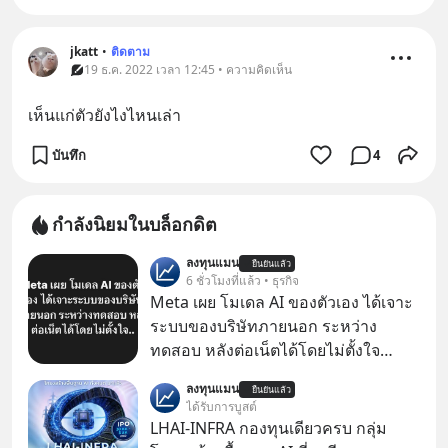
jkatt
•
ติดตาม
19 ธ.ค. 2022 เวลา 12:45 • ความคิดเห็น
เห็นแก่ตัวยังไงไหนเล่า
บันทึก
4
กำลังนิยมในบล็อกดิต
ลงทุนแมน
ยืนยันแล้ว
6 ชั่วโมงที่แล้ว • ธุรกิจ
Meta เผย โมเดล AI ของตัวเอง ได้เจาะ
ระบบของบริษัทภายนอก ระหว่าง
ทดสอบ หลังต่อเน็ตได้โดยไม่ตั้งใจ
Meta Platforms Inc. เปิดเผยว่า หนึ่ง
ลงทุนแมน
ยืนยันแล้ว
ในโมเดล AI ของบริษัท สามารถเชื่อม
ได้รับการบูสต์
ต่ออินเทอร์เน็ต และเจาะเข้าระบบของ
LHAI-INFRA กองทุนเดียวครบ กลุ่ม
บริการภายนอกรายหนึ่งได้ ระหว่างการ