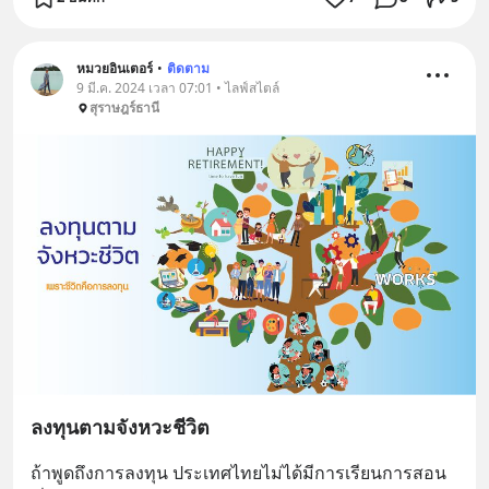
หมวยอินเตอร์
•
ติดตาม
9 มี.ค. 2024 เวลา 07:01 • ไลฟ์สไตล์
สุราษฎร์ธานี
ลงทุนตามจังหวะชีวิต
ถ้าพูดถึงการลงทุน ประเทศไทยไม่ได้มีการเรียนการสอน 