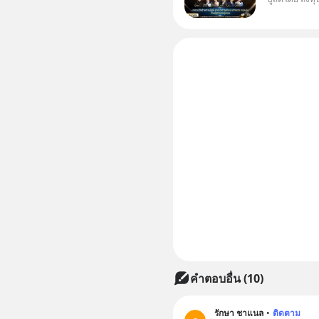
Dr.PONG, 
Salad, L
KARMART, 
ธุรกิจ
คำตอบอื่น
(
10
)
รักษา ชาแนล
•
ติดตาม