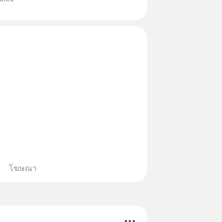
หมึกกรุบ, Srichand, Jones’
A GLACE, Fastwork, MizuMi,
อิชิตัน มาแชร์ความรู้การสร้าง
โฆษณา