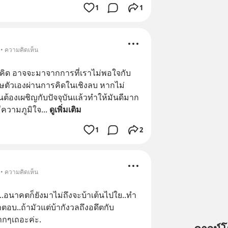
1
1
 • ความคิดเห็น
มาคิด อาจจะมาจากการที่เราไม่พอใจกับ
งโทษตัวเองผ่านการคิดในเชิงลบ หากไม่
นต้องเผชิญกับปัจจุบันแล้วทำให้มันดีมาก
 มีความภูมิใจ
... 
ดูเพิ่มเติม
1
2
 • ความคิดเห็น
..อนาคตก็ยังมาไม่ถึงจะบ้าเต้นไปใย..ทำ
ือคำตอบ..ถ้ามัวแต่บ้ากังวลถึงอดึตกับ
กๆเถอะค่ะ.