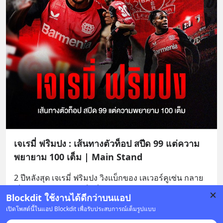
เจเรมี่ ฟริมปง : เส้นทางตัวท็อป สปีด 99 แต่ความ
พยายาม 100 เต็ม | Main Stand
2 ปีหลังสุด เจเรมี่ ฟริมปง วิงแบ็กของ เลเวอร์คูเซ่น กลาย
เป็นนักเตะตำแหน่งแบ็กที่มีสถิติการยิงและแอสซิสต์รวม
Blockdit ใช้งานได้ดีกว่าบนแอป
กันมากที่สุดคนหนึ่งใน 5 ลีกดัง
... 
อ่านต่อ
เปิดโพสต์นี้ในแอป Blockdit เพื่อรับประสบการณ์เต็มรูปแบบ
บันทึก
9
1