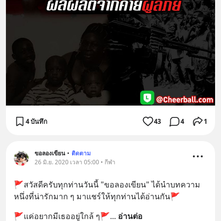
4 บันทึก
43
4
1
ขอลองเขียน
•
ติดตาม
26 มิ.ย. 2020 เวลา 05:00 • กีฬา
🚩สวัสดีครับทุกท่านวันนี้ "ขอลองเขียน" ได้นำบทความ
หนึ่งที่น่ารักมาก ๆ มาแชร์ให้ทุกท่านได้อ่านกัน🚩
🚩แค่อยากมีเธออยู่ใกล้ ๆ🚩
... 
อ่านต่อ