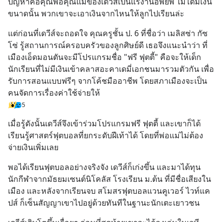
ปัญหาคือคุณพ่อคุณแม่ของเดวีส์เป็นแรงานอพยพ ไม่ได้มีเงิน
ขนาดนั้น พวกเขาจะเอาเงินจากไหนให้ลูกไปเรียนล่ะ
แต่ก่อนที่เดวีส์จะถอดใจ คุณครูชั้น ป. 6 ที่ชื่อว่า เมลิสซ่า กัซ
โซ่ รู้สถานการณ์ครอบครัวของลูกศิษย์ดี เธอจึงแนะนำว่า ที่
เมืองเอ็ดมอนตันจะมีโปรแกรมชื่อ "ฟรี ฟุตตี้" คือจะให้เด็ก
นักเรียนที่ไม่มีเงินเข้าคลาสอะคาเดมี่เอกชนมารวมตัวกัน เพื่อ
รับการสอนแบบฟรีๆ จากโค้ชมืออาชีพ โดยสภาเมืองจะเป็น
คนจัดการเรื่องค่าใช้จ่ายให้
5
เมื่อรู้ดังนั้นเดวีส์จึงเข้าร่วมโปรแกรมฟรี ฟุตตี้ และเขาก็ได้
เรียนรู้ศาสตร์ฟุตบอลที่ยกระดับฝีเท้าได้ โดยที่พ่อแม่ไม่ต้อง
จ่ายเงินเพิ่มเลย
พอได้เรียนฟุตบอลอย่างจริงจัง เดวีส์ก็เก่งขึ้น และมาได้ทุน
นักกีฬาจากมัธยมเซนต์นิโคลัส โรงเรียน ม.ต้น ที่มีชื่อเสียงใน
เมือง และหลังจากเรียนจบ สโมสรฟุตบอลแวนคูเวอร์ ไวท์แค
ปส์ ก็เซ็นสัญญาเขาไปอยู่ด้วยทันทีในฐานะนักเตะเยาวชน