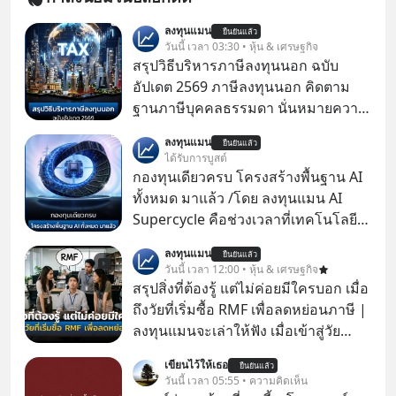
ลงทุนแมน
ยืนยันแล้ว
วันนี้ เวลา 03:30 • หุ้น & เศรษฐกิจ
สรุปวิธีบริหารภาษีลงทุนนอก ฉบับ
อัปเดต 2569 ภาษีลงทุนนอก คิดตาม
ฐานภาษีบุคคลธรรมดา นั่นหมายความ
ว่าถ้าเรามีกำไร 100,000 บาท
ลงทุนแมน
ยืนยันแล้ว
ได้รับการบูสต์
กองทุนเดียวครบ โครงสร้างพื้นฐาน AI
ทั้งหมด มาแล้ว /โดย ลงทุนแมน AI
Supercycle คือช่วงเวลาที่เทคโนโลยี
ปัญญาประดิษฐ์ จะกลายเป็นตัวขับ
ลงทุนแมน
ยืนยันแล้ว
เคลื่อนหลัก ของการเติบโตทาง
วันนี้ เวลา 12:00 • หุ้น & เศรษฐกิจ
เศรษฐกิจ และวิถีชีวิตของผู้คนอย่าง
สรุปสิ่งที่ต้องรู้ แต่ไม่ค่อยมีใครบอก เมื่อ
ยาวนานต่อจากนี้
ถึงวัยที่เริ่มซื้อ RMF เพื่อลดหย่อนภาษี |
ลงทุนแมนจะเล่าให้ฟัง เมื่อเข้าสู่วัย
ทำงานและเริ่มมีรายได้ถึงเกณฑ์เสีย
เขียนไว้ให้เธอ
ยืนยันแล้ว
ภาษี หลายคนมักได้รับคำแนะนำให้
วันนี้ เวลา 05:55 • ความคิดเห็น
ลงทุนใน RMF เพราะนอกจากจะช่วยลด