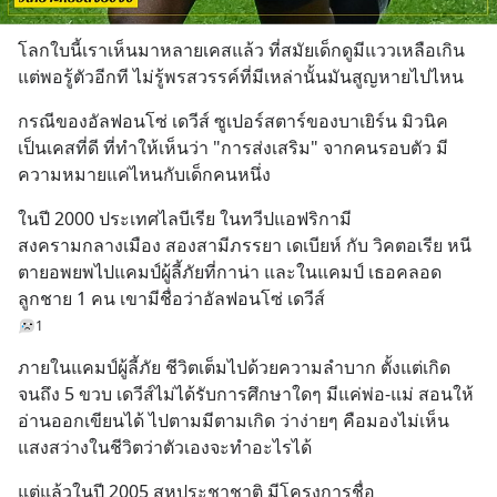
โลกใบนี้เราเห็นมาหลายเคสแล้ว ที่สมัยเด็กดูมีแววเหลือเกิน 
แต่พอรู้ตัวอีกที ไม่รู้พรสวรรค์ที่มีเหล่านั้นมันสูญหายไปไหน
กรณีของอัลฟอนโซ่ เดวีส์ ซูเปอร์สตาร์ของบาเยิร์น มิวนิค 
เป็นเคสที่ดี ที่ทำให้เห็นว่า "การส่งเสริม" จากคนรอบตัว มี
ความหมายแค่ไหนกับเด็กคนหนึ่ง
ในปี 2000 ประเทศไลบีเรีย ในทวีปแอฟริกามี
สงครามกลางเมือง สองสามีภรรยา เดเบียห์ กับ วิคตอเรีย หนี
ตายอพยพไปแคมป์ผู้ลี้ภัยที่กาน่า และในแคมป์ เธอคลอด
ลูกชาย 1 คน เขามีชื่อว่าอัลฟอนโซ่ เดวีส์
1
ภายในแคมป์ผู้ลี้ภัย ชีวิตเต็มไปด้วยความลำบาก ตั้งแต่เกิด
จนถึง 5 ขวบ เดวีส์ไม่ได้รับการศึกษาใดๆ มีแค่พ่อ-แม่ สอนให้
อ่านออกเขียนได้ ไปตามมีตามเกิด ว่าง่ายๆ คือมองไม่เห็น
แสงสว่างในชีวิตว่าตัวเองจะทำอะไรได้
แต่แล้วในปี 2005 สหประชาชาติ มีโครงการชื่อ 