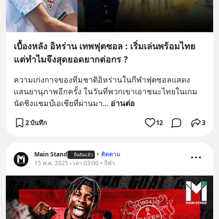
เบื้องหลัง อิหร่าน เทพฟุตซอล : เริ่มเล่นพร้อมไทย
แต่ทำไมจึงสุดยอดยากต่อกร ?
ความเก่งกาจของทีมชาติอิหร่านในกีฬาฟุตซอลแสดง
แสนยานุภาพอีกครั้ง ในวันที่พวกเขาเอาชนะไทยในเกม
นัดชิงแชมป์เอเชียที่ผ่านมา
... 
อ่านต่อ
2 บันทึก
12
3
Main Stand
•
ติดตาม
ยืนยันแล้ว
15 พ.ค. 2025 เวลา 03:00 • กีฬา