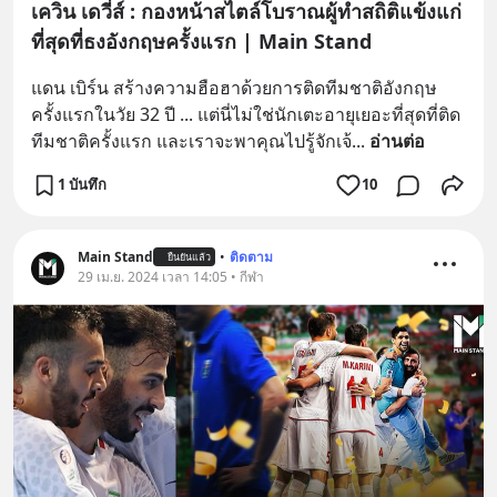
เควิน เดวี่ส์ : กองหน้าสไตล์โบราณผู้ทำสถิติแข้งแก่
ที่สุดที่ธงอังกฤษครั้งแรก | Main Stand
แดน เบิร์น สร้างความฮือฮาด้วยการติดทีมชาติอังกฤษ
ครั้งแรกในวัย 32 ปี ... แต่นี่ไม่ใช่นักเตะอายุเยอะที่สุดที่ติด
ทีมชาติครั้งแรก และเราจะพาคุณไปรู้จักเจ้
... 
อ่านต่อ
1 บันทึก
10
Main Stand
•
ติดตาม
ยืนยันแล้ว
29 เม.ย. 2024 เวลา 14:05 • กีฬา