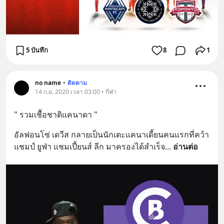
5 บันทึก
8
1
no name
•
ติดตาม
14 ก.ย. 2020 เวลา 03:00 • กีฬา
" รวมเชื้อชาติแคนาดา "
อัลฟอนโซ่ เดวีส กลายเป็นนักเตะแคนาเดี้ยนคนแรกที่คว้า
แชมป์ ยูฟ่า แชมเปี้ยนส์ ลีก มาครองได้สำเร็จ
... 
อ่านต่อ