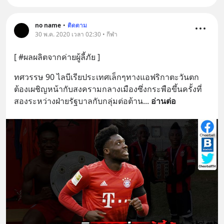
no name
•
ติดตาม
30 พ.ค. 2020 เวลา 02:30 • กีฬา
[ #ผลผลิตจากค่ายผู้ลี้ภัย ]
ทศวรรษ 90 ไลบีเรียประเทศเล็กๆทางแอฟริกาตะวันตก 
ต้องเผชิญหน้ากับสงครามกลางเมืองซึ่งกระพือขึ้นครั้งที่
สองระหว่างฝ่ายรัฐบาลกับกลุ่มต่อต้าน
... 
อ่านต่อ