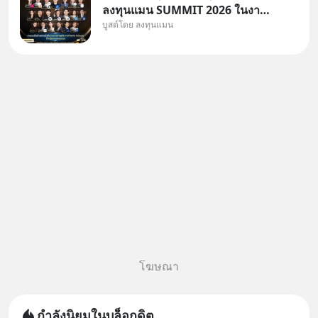
ลงทุนแมน SUMMIT 2026 ในงาน
บูสต์โดย ลงทุนแมน
นี้จะมีเจ้าของธุรกิจ Dr.PONG,
หมึกกรุบ, Srichand, Jones’
Salad, LA GLACE, Fastwork,
MizuMi, KARMART, อิชิตัน มา
แชร์ความรู้การสร้างธุรกิจ
โฆษณา
กำลังนิยมในบล็อกดิต