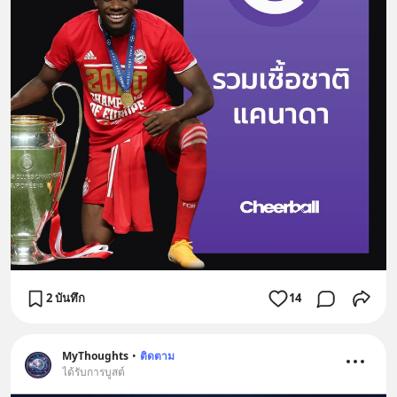
2 บันทึก
14
MyThoughts
•
ติดตาม
ได้รับการบูสต์