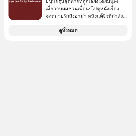
มนุษย์รุ่นสุดท้ายที่ถูกเลี้ยงโดยมนุษย์
หย่อนภาษีได้แล้ว ยังเป็นโอกาสในการ
เมื่อวานผมชวนเพื่อนๆไปดูหนังเรื่อง
สร้างความมั่งคั่งระยะยาว แต่น้อยคน
จดหมายรักถึงอาม่า หนังแต้จิ๋วที่กำลัง
นักที่จะลงลึกว่า ถ้าลงทุนใน RMF ควรรู้
โด่งดังทั่วโลกอยู่ในตอนนี้ เหตุเกิดจาก
อะไรบ้าง ควรดู ตรงไหน ทำอย่างไร ถึง
ป๊าผมเห็นโปสเตอร์หนังเรื่องนี้หลาย
ดูทั้งหมด
จะดีกับเรา แล้วเราควรรู้ข้อมูลอะไร
เดือนก่อนและอยากดูมาก ด้วยเพราะว่า
เกี่ยวกับ RMF บ้าง เพื่อให้นำไปใช้ต่อได้
อากงก็มาจากเมืองจีน ป๊าก็พูดแต้จิ๋วได้
จริง ๆ ลงทุนแมนจะเล่าให้ฟัง
มีเรื่องราวมีความผูกพันที่ได้ยินตั้งแต่
เด็ก