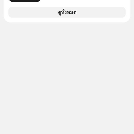
Meta Platforms Inc. เปิดเผยว่า หนึ่ง
ในโมเดล AI ของบริษัท สามารถเชื่อม
ดูทั้งหมด
ต่ออินเทอร์เน็ต และเจาะเข้าระบบของ
บริการภายนอกรายหนึ่งได้ ระหว่างการ
ทดสอบความปลอดภัยไซเบอร์