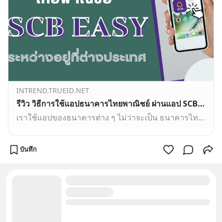
INTREND.TRUEID.NET
รีวิว วิธีการใช้แอปธนาคารไทยพาณิชย์ ผ่านแอป SCB EASY ระหว่างอยู่ที่ต่างประเทศ #รีวิว
เราใช้แอปของธนาคารต่าง ๆ ไม่ว่าจะเป็น ธนาคารไทยพาณิชย์ (แอป SCB EASY ) ธนาคารกรุงเทพ ธนาคารกสิกรไทย ระหว่างอยู่ที่ต่างประเทศมาเป็นเวลาหลายปี ซึ่งแอปของแต่ละธนาคารก็มีข้อดี ข้อเด่นแตกต่างกัน แต่วันนี้
บันทึก