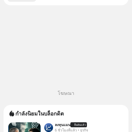
โฆษณา
กำลังนิยมในบล็อกดิต
ลงทุนแมน
ยืนยันแล้ว
6 ชั่วโมงที่แล้ว • ธุรกิจ