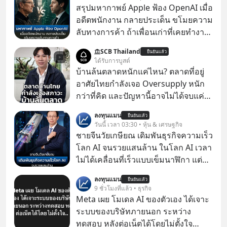
สรุปมหากาพย์ Apple ฟ้อง OpenAI เมื่อ
อดีตพนักงาน กลายประเด็น ขโมยความ
ลับทางการค้า ถ้าเพื่อนเก่าที่เคยทำงาน
ด้วยกัน ทักมาขอให้เราช่วยหาไฟล์งาน
SCB Thailand
ยืนยันแล้ว
เก่าที่เขาเคยทำไว้ ตอนยังอยู่บริษัท
ได้รับการบูสต์
เดียวกัน
บ้านล้นตลาดหนักแค่ไหน? ตลาดที่อยู่
อาศัยไทยกำลังเจอ Oversupply หนัก
กว่าที่คิด และปัญหานี้อาจไม่ได้จบแค่
เรื่องเศรษฐกิจ #SCBEIC #อสังหา #บ้าน
ลงทุนแมน
ยืนยันแล้ว
ล้นตลาด #เศรษฐกิจไทย #EICAround
วันนี้ เวลา 03:30 • หุ้น & เศรษฐกิจ
#SCBThailand สามารถดูคลิปที่
ชายจีนวัยเกษียณ เดิมพันธุรกิจความเร็ว
youtube ประกอบได้ที่ link :
โลก AI จนรวยแสนล้าน ในโลก AI เวลา
https://youtube.com/shorts/-
ไม่ได้เคลื่อนที่เร็วแบบเข็มนาฬิกา แต่
xU9gYcfVJk?feature=share
กำลังเคลื่อนที่ด้วยความเร็วแสง
ลงทุนแมน
ยืนยันแล้ว
9 ชั่วโมงที่แล้ว • ธุรกิจ
Meta เผย โมเดล AI ของตัวเอง ได้เจาะ
ระบบของบริษัทภายนอก ระหว่าง
ทดสอบ หลังต่อเน็ตได้โดยไม่ตั้งใจ