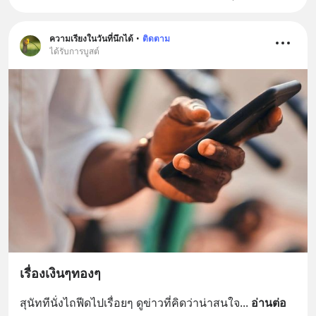
ความเรียงในวันที่นึกได้
•
ติดตาม
ได้รับการบูสต์
เรื่องเงินๆทองๆ
สุนัททีนั่งไถฟีดไปเรื่อยๆ ดูข่าวที่คิดว่าน่าสนใจ
... 
อ่านต่อ