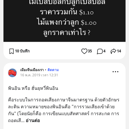
10 บันทึก
35
4
14
เมืองจีนเมืองเรา
•
ติดตาม
16 พ.ค. 2019 เวลา 12:31
พินอิน หรือ ฮั่นยฺหวี่พินอิน
คือระบบในการถอดเสียงภาษาจีนมาตรฐาน ด้วยตัวอักษร
ละติน ความหมายของพินอินคือ "การรวมเสียงเข้าด้วย
กัน" (โดยนัยก็คือ การเขียนแบบสัทศาสตร์ การสะกด การ
ถอดเสี
... 
อ่านต่อ