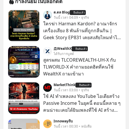
กำลังนิยมในบล็อกดิต
ด.ดล Blog
ยืนยันแล้ว
วันนี้ เวลา 04:09 • ธุรกิจ
ใครฆ่า Harman Kardon? อาณาจักร
เครื่องเสียง 8 พันล้านที่ถูกกลืนกิน |
Geek Story EP831 เคยสงสัยไหมทำไม
หูฟัง AKG ถึงกลายเป็นแค่ของแถมใน
WealthX
ยืนยันแล้ว
กล่องมือถือ? หรือลำโพง JBL ถึงวางขาย
ได้รับการบูสต์
เกลื่อนตามห้างทั่วไป? ทั้งที่จริง ๆ แล้ว
สูตรผสม TLCOREWEALTH-UH-X กับ
ชื่อเหล่านี้คือ “ตำนาน” ระดับเทพที่นัก
TLWORLD-X คำถามยอดฮิตที่คนใช้
เล่นเครื่องเสียงยุคก่อนยอมจ่ายเงินหลัก
WealthX ถามเข้ามา
แสนเพื่อครอบครอง แต่เบื้องหลังความ
MarketThink
แมสนี้ มีโศกนาฏกรรมของโลกธุรกิจ
ยืนยันแล้ว
วันนี้ เวลา 03:00 • ธุรกิจ
ซ่อนอยู่ อาณาจักรเครื่องเสียงที่ยิ่งใหญ่
ใช้ AI ทำเพลงลง YouTube ไอเดียสร้าง
ที่สุดบนโลก ถูกกว้านซื้อไปด้วยมูลค่า 8
Passive Income ในยุคนี้ ตอนนี้หลาย ๆ
พันล้านดอลลาร์โดย Samsung และสิ่ง
คนน่าจะเคยได้ยินเพลงที่ใช้ AI สร้าง
ที่เจ็บปวดที่สุดคือ ยักษ์ใหญ่จาก
ผ่านหูกันมาบ้าง เช่น เพลง “ไม่มีใคร
เกาหลีใต้ไม่ได้ซื้อเพราะหลงใหลใน
Innowayถีบ
รู้ตัวเรา” จากช่องชื่อว่า UNHEARD
วันนี้ เวลา 00:30 • หนังสือ
เสียงเพลง แต่ซื้อเพื่อเป็นทางลัดเอา