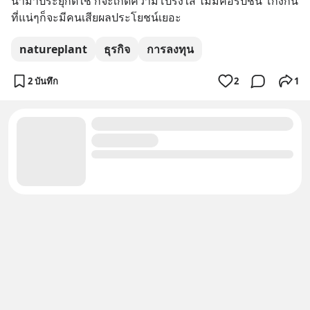
นำมาประยุกต์ใช้ ก็จะเกิดความโปร่งใส ไม่มีคอรัปชั่น โกงกิน 
ที่แน่ๆก็จะมีคนเสียผลประโยชน์เยอะ
natureplant
ธุรกิจ
การลงทุน
2 บันทึก
2
1