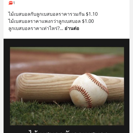
1
ไม้เบสบอลกับลูกเบสบอลราคารวมกัน $1.10
ไม้เบสบอลราคาแพงกว่าลูกเบสบอล $1.00
ลูกเบสบอลราคาเท่าไหร่?
... 
อ่านต่อ