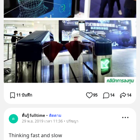
11 บันทึก
95
14
14
ตื่นรู้ fulltime
•
ติดตาม
ต
29 พ.ย. 2019 เวลา 11:36 • ปรัชญา
Thinking fast and slow