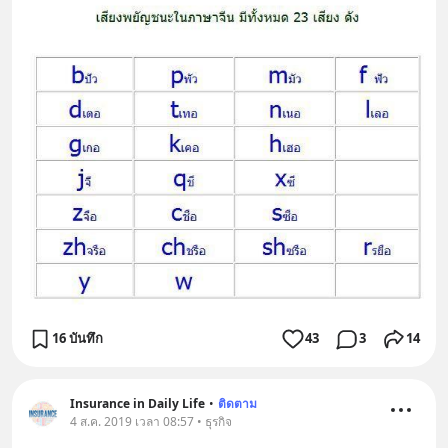
16 บันทึก
43
3
14
Insurance in Daily Life
•
ติดตาม
4 ส.ค. 2019 เวลา 08:57 • ธุรกิจ