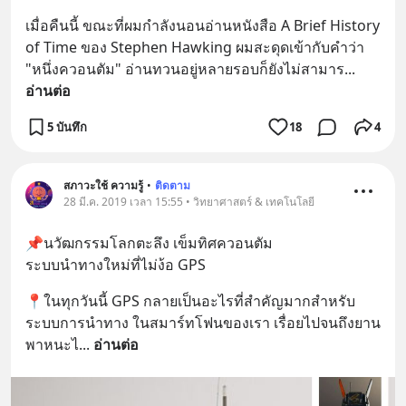
เมื่อคืนนี้ ขณะที่ผมกำลังนอนอ่านหนังสือ A Brief History 
of Time ของ Stephen Hawking ผมสะดุดเข้ากับคำว่า 
"หนึ่งควอนตัม" อ่านทวนอยู่หลายรอบก็ยังไม่สามาร
... 
อ่านต่อ
5 บันทึก
18
4
สภาวะใช้ ความรู้
•
ติดตาม
28 มี.ค. 2019 เวลา 15:55 • วิทยาศาสตร์ & เทคโนโลยี
📌นวัฒกรรมโลกตะลึง เข็มทิศควอนตัม
ระบบนำทางใหม่ที่ไม่ง้อ GPS
📍ในทุกวันนี้ GPS กลายเป็นอะไรที่สำคัญมากสำหรับ
ระบบการนำทาง ในสมาร์ทโฟนของเรา เรื่อยไปจนถึงยาน
พาหนะไ
... 
อ่านต่อ