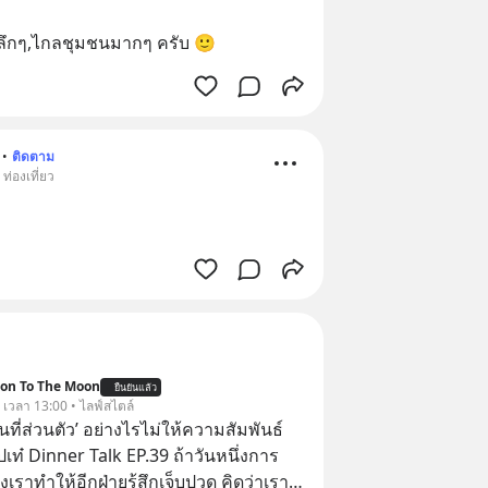
ซอยลึกๆ,ไกลชุมชนมากๆ ครับ 🙂
•
ติดตาม
ท่องเที่ยว
ion To The Moon
ยืนยันแล้ว
. เวลา 13:00 • ไลฟ์สไตล์
ื้นที่ส่วนตัว’ อย่างไรไม่ให้ความสัมพันธ์
ปเท๋ Dinner Talk EP.39 ถ้าวันหนึ่งการ
เราทำให้อีกฝ่ายรู้สึกเจ็บปวด คิดว่าเรา