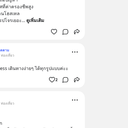
ศที่ค่าครองชีพสูง
นนอนโฮสเทล
ยุโรปโจรเยอะ
... 
ดูเพิ่มเติม
ิดตาม
ท่องเที่ยว
ccess เดินทางง่ายๆ ได้ทุกรูปแบบค่ะะ
2
ท่องเที่ยว
าก