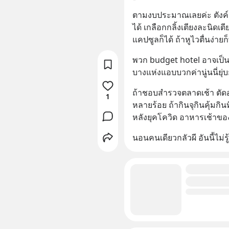
ตามงบประมาณเลยค่ะ ตังค์
ได้ เกลือกกลิ้งเตียงละนิ
แคปซูลก็ได้ ถ้าหูไวตื่นง่าย
พวก budget hotel อาจเป็นห้
บางแห่งแอบบวกค่านู่นนี่ยุ่บย
ถ้าชอบสำรวจตลาดเช้า ตัด
1
หลายร้อย ถ้ากินจุกินคุ้มก
หลังยุคโควิด อาหารเช้าของ
นอนคนเดียวกลัวผี อันนี้ไม่ร