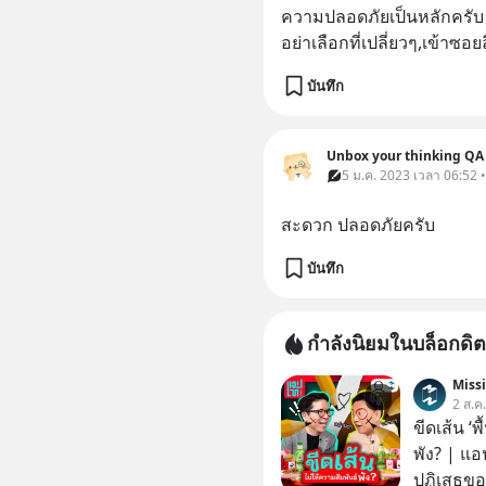
ความปลอดภัยเป็นหลักครับ
อย่าเลือกที่เปลี่ยวๆ,เข้า
บันทึก
Unbox your thinking QA
5 ม.ค. 2023 เวลา 06:52 • 
สะดวก ปลอดภัยครับ
บันทึก
กำลังนิยมในบล็อกดิต
Miss
2 ส.ค
ขีดเส้น ‘พ
พัง? | แอ
ปฏิเสธของ