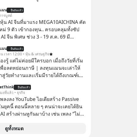
ใส่และมองว่าเราเห็นแก่ตัวทั้งที่เราเองก็
นแมน
ยืนยันแล้ว
เสธใครอย่างนี้มาก่อน แต่พอตั้งใจจะ
การบูสต์
ขต’ เพื่อตัวเองดูสักครั้ง กลับทำให้เกิด
ุ้น AI จีนที่มาแรง MEGA10AICHINA คัด
ามสัมพันธ์เสียอย่างนั้น โดยรายการ
ใหม่ 9 ตัว เข้ากองทุน.. ครอบคลุมทั้งซัป
nner Talk ในวันนี้โฮสต์ทั้ง 2 ท่าน แทป-
พิเศษ ช่วง 3 - 19 ส.ค. 69 มี
ุตสาหะ และ เอ๋ นิ้วกลม-สราวุธ เฮ้ง
 ลด 50% ค่าธรรมเนียมซื้อ | ยอด 2 ล้าน
นแมน
ะพาทุกคนไปสำรวจวิธีสร้างขอบเขตเพื่อ
ยืนยันแล้ว
 ฟรีค่าธรรมเนียมซื้อ
าน เวลา 12:00 • หุ้น & เศรษฐกิจ
องตัวเองและรักษาความสัมพันธ์ของคน
ต้องรู้ แต่ไม่ค่อยมีใครบอก เมื่อถึงวัยที่เริ่ม
อมกัน #boundary
เพื่อลดหย่อนภาษี | ลงทุนแมนจะเล่าให้
elopment #แอปเท๋dinnertalk
ข้าสู่วัยทำงานและเริ่มมีรายได้ถึงเกณฑ์เสีย
ntothemoonpodcast
etThink
ยืนยันแล้ว
จากจะช่วยลดหย่อนภาษีได้แล้ว ยังเป็น
โมงที่แล้ว • ธุรกิจ
สร้างความมั่งคั่งระยะยาว แต่น้อยคน
ำเพลงลง YouTube ไอเดียสร้าง Passive
ว่า ถ้าลงทุนใน RMF ควรรู้ อะไรบ้าง
ยุคนี้ ตอนนี้หลาย ๆ คนน่าจะเคยได้ยิน
ไหน ทำอย่างไร ถึงจะดีกับเรา แล้วเรา
 AI สร้างผ่านหูกันมาบ้าง เช่น เพลง “ไม่มี
มูลอะไรเกี่ยวกับ RMF บ้าง เพื่อให้นำไปใช้
เรา” จากช่องชื่อว่า UNHEARD MUSIC ที่
ต่อได้จริง ๆ ลงทุนแมนจะเล่าให้ฟัง
อดรับชมกว่า 26 ล้านครั้งแล้ว
ดูทั้งหมด