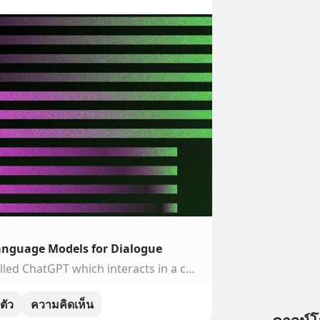
anguage Models for Dialogue
We’ve trained a model called ChatGPT which interacts in a conversational way. The dialogue format makes it possible for ChatGPT to answer followup questions, admit its mistakes, challenge incorrect premises, and reject inappropriate requests. ChatGPT is a sibling model to InstructGPT, which is train…
ตัว
ความคิดเห็น