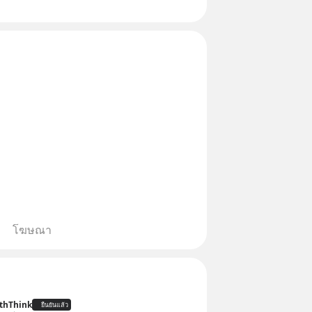
แต่ในความเป็นจริง กฎหมายไทยไม่
ว้แบบนั้น
โฆษณา
thThink
ยืนยันแล้ว