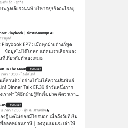
โมงที่แล้ว • ธุรกิจ
ะกูลเจียรวนนท์ บริหารธุรกิจอะไรอยู่
port Playbook | นักรบส่งออกยุค AI
การบูสต์
 Playbook EP7 : เมื่อทุกฝ่ายต่างก็พูด
อง
ที่เกี่ยวกับตัวเองเสมอ
ion To The Moon
ยืนยันแล้ว
. เวลา 13:00 • ไลฟ์สไตล์
ื้นที่ส่วนตัว’ อย่างไรไม่ให้ความสัมพันธ์
ปเท๋ Dinner Talk EP.39 ถ้าวันหนึ่งการ
เราทำให้อีกฝ่ายรู้สึกเจ็บปวด คิดว่าเรา
ใส่และมองว่าเราเห็นแก่ตัวทั้งที่เราเองก็
นแมน
ยืนยันแล้ว
เสธใครอย่างนี้มาก่อน แต่พอตั้งใจจะ
าน เวลา 12:00 • หุ้น & เศรษฐกิจ
ขต’ เพื่อตัวเองดูสักครั้ง กลับทำให้เกิด
ต้องรู้ แต่ไม่ค่อยมีใครบอก เมื่อถึงวัยที่เริ่ม
ามสัมพันธ์เสียอย่างนั้น โดยรายการ
เพื่อลดหย่อนภาษี | ลงทุนแมนจะเล่าให้