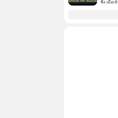
แอปเท๋ Di
ฟัง เมื่อเ
รวิศ หาญอ
ภาษี หลายคนมักได้รับคำแนะนำให้ลงทุนใน RMF
สวัสดิ์ จ
เพราะนอก
รักษาใจข
โอกาสในการ
รอบข้างไปพร้
นักที่จะลงลึก
#selfdev
ควรดู ตรง
#missio
ควรรู้ข้อ