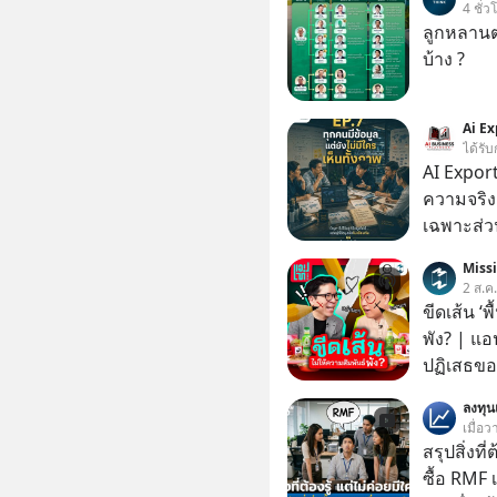
4 ชั่ว
ลูกหลานตร
บ้าง ?
Ai Ex
ได้รับ
AI Export
ความจริง | ข้อมูลไม่ได้โกหก แต่คนเราเลือกม
เฉพาะส่วน
Miss
2 ส.ค
ขีดเส้น ‘พ
พัง? | แอ
ปฏิเสธของ
ตั้งกำแพง
ลงทุ
ไม่เคยปฏิ
เมื่อว
‘สร้างขอบเ
สรุปสิ่งที่
รอยร้าวในคว
ซื้อ RMF 