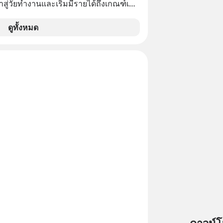
nner Talk ในวันนี้โฮสต์ทั้ง 2 ท่าน แทป-
ข้าสู่วัยทำงานและเริ่มมีรายได้ถึงเกณฑ์เสีย
ุตสาหะ และ เอ๋ นิ้วกลม-สราวุธ เฮ้ง
ะพาทุกคนไปสำรวจวิธีสร้างขอบเขตเพื่อ
จากจะช่วยลดหย่อนภาษีได้แล้ว ยังเป็น
ดูทั้งหมด
องตัวเองและรักษาความสัมพันธ์ของคน
สร้างความมั่งคั่งระยะยาว แต่น้อยคน
อมกัน #boundary
ว่า ถ้าลงทุนใน RMF ควรรู้ อะไรบ้าง
elopment #แอปเท๋dinnertalk
ไหน ทำอย่างไร ถึงจะดีกับเรา แล้วเรา
ntothemoonpodcast
มูลอะไรเกี่ยวกับ RMF บ้าง เพื่อให้นำไปใช้
ต่อได้จริง ๆ ลงทุนแมนจะเล่าให้ฟัง