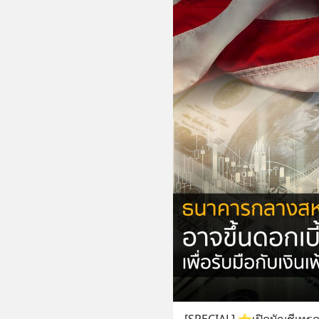
[SPECIAL] ⭐เปิดบัญชีเทรดผ