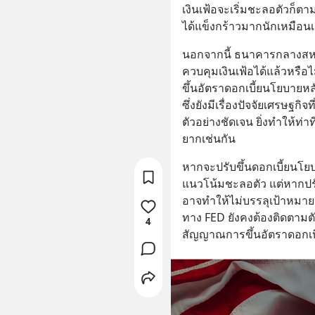
เงินเฟ้อจะเริ่มชะลอตัวก็ตา
ได้แข็งกร้าวมากนักเหมือนเช
นอกจากนี้ ธนาคารกลางสหรั
ควบคุมเงินเฟ้อได้แล้วหรือไ
ขึ้นอัตราดอกเบี้ยนโยบายหลั
ซึ่งยังมีเรื่องปัจจัยเศรษฐ
ตัวอย่างชัดเจน ยิ่งทำให้
ยากเช่นกัน
หากจะปรับขึ้นดอกเบี้ยนโยบ
แนวโน้มชะลอตัว แต่หากปรั
อาจทำให้ไม่บรรลุเป้าหมายกร
ทาง FED ยังคงต้องติดตามตั
4
สัญญาณการขึ้นอัตราดอกเ