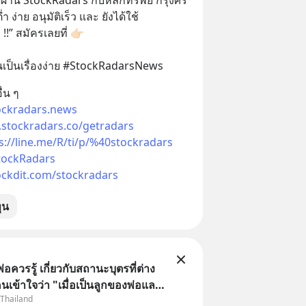
ต่ำ ง่าย อนุมัติเร็ว และ ยังได้ใช้ 
StockRadars “ฟรีทุกฟีเจอร์ !!” สมัครเลยที่ 👉🏻 
นเป็นเรื่องง่าย #StockRadarsNews
่น ๆ
ockradars.news
.stockradars.co/getradars
s://line.me/R/ti/p/%40stockradars
StockRadars
ockdit.com/stockradars
ุน
พ่อควรรู้ เกี่ยวกับสถานะบุตรที่ต่าง
นเข้าใจว่า "เมื่อเป็นลูกของพ่อและ
 Thailand
มเป็นบุตรชอบด้วยกฎหมายของทั้ง