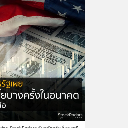
่าน StockRadars กับหลักทรัพย์ กรุงศรี 