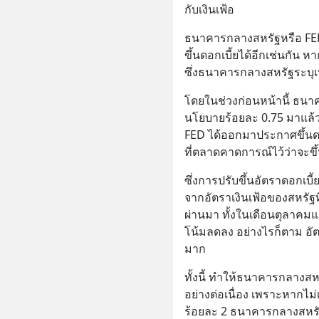
กับเงินเฟ้อ
ธนาคารกลางสหรัฐหรือ FE
ขึ้นดอกเบี้ยได้อีกเช่นกัน ห
ซึ่งธนาคารกลางสหรัฐระบุเป้
โดยในช่วงก่อนหน้านี้ ธนา
นโยบายร้อยละ 0.75 มาแล้วสี่
FED ได้ออกมาประกาศขึ้นดอ
ที่ตลาดคาดการณ์ไว้ว่าจะขึ
ซึ่งการปรับขึ้นอัตราดอกเบี
จากอัตราเงินเฟ้อของสหรัฐที
ผ่านมา ทั้งในเดือนตุลาคมแ
โน้มลดลง อย่างไรก็ตาม อัตราเ
มาก
ทั้งนี้ ทำให้ธนาคารกลางส
อย่างต่อเนื่อง เพราะหากไม่
ร้อยละ 2 ธนาคารกลางสหรัฐเ