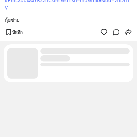
kPmLXuux8xYR2znCseEl&sfnsn=mo&mibextid=VhDh1
V
กุ้ยช่าย
บันทึก