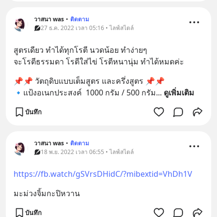
วาสนา was
•
ติดตาม
27 ธ.ค. 2022 เวลา 05:16 • ไลฟ์สไตล์
สูตรเดียว ทำได้ทุกโรตี นวดน้อย ทำง่ายๆ 
จะโรตีธรรมดา โรตีใส่ไข่ โรตีหนานุ่ม ทำได้หมดค่ะ
📌📌 วัตถุดิบแบบเต็มสูตร และครึ่งสูตร 📌📌
🔹แป้งอเนกประสงค์  1000 กรัม / 500 กรัม
... 
ดูเพิ่มเติม
บันทึก
วาสนา was
•
ติดตาม
18 พ.ย. 2022 เวลา 06:55 • ไลฟ์สไตล์
https://fb.watch/gSVrsDHidC/?mibextid=VhDh1V
มะม่วงจิ้มกะปิหวาน
บันทึก