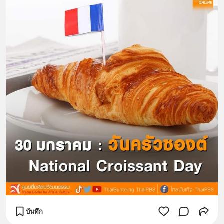
บันทึก