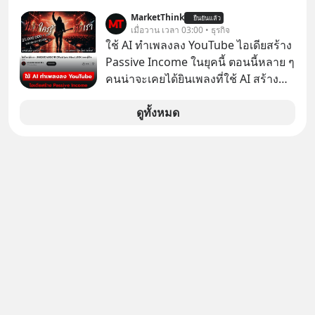
ศึกษาธิการ ได้รับจัดสรรในงบประมาณ
ในบทบาทที่เปลี่ยนชีวิตเขาไปตลอดกาล
MarketThink
ยืนยันแล้ว
รายจ่ายประจำปี 2568 ซึ่งมากที่สุดเป็น
เมื่อวาน เวลา 03:00 • ธุรกิจ
ใน MM EP. นี้ เราจะมาร่วมถอดรหัส
อันดับ 2 รองจากกระทรวงการคลัง
ใช้ AI ทำเพลงลง YouTube ไอเดียสร้าง
และปรับวิธีคิดกันว่า Greenlight (ไฟ
Passive Income ในยุคนี้ ตอนนี้หลาย ๆ
เขียว) จะสร้างมันขึ้นมาล่วงหน้าด้วย
คนน่าจะเคยได้ยินเพลงที่ใช้ AI สร้าง
วินัยและความพร้อมได้อย่างไร?
ผ่านหูกันมาบ้าง เช่น เพลง “ไม่มีใคร
Yellowlight (ไฟเหลือง) จะรับมือกับ
รู้ตัวเรา” จากช่องชื่อว่า UNHEARD
ดูทั้งหมด
สัญญาณเตือน และชะลอตัวอย่างมีสติ
MUSIC ที่ตอนนี้มียอดรับชมกว่า 26
อย่างไร? Redlight (ไฟแดง) จะเปลี่ยน
ล้านครั้งแล้ว
อุปสรรคและความผิดพลาดให้กลายเป็น
บทเรียนที่ส่งเราไปได้ไกลกว่าเดิมได้
อย่างไร? หากคุณกำลังรู้สึกว่าชีวิตเจอ
แต่ทางตัน ลองเปิดใจฟัง EP. นี้ แล้วคุณ
จะพบว่า อุปสรรคตรงหน้าอาจเป็นเพียง
ทางเลี้ยวที่พาคุณไปเจอชีวิตที่ดีกว่าเดิม
#Greenlights
#MatthewMcConaughey #พัฒนาตัว
เอง #MissionToTheMoon
#missiontothemoonpodcast