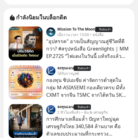
กำลังนิยมในบล็อกดิต
Mission To The Moon
ยืนยันแล้ว
เมื่อวาน เวลา 13:00 • หนังสือ
"อุปสรรค" อาจเป็นสัญญาณสู่ชีวิตที่ดี
กว่า? #สรุปหนังสือ Greenlights | MM
EP.2725 “ไฟแดงในวันนี้ แท้จริงแล้ว
อาจเป็นสัญญาณไฟเขียวที่ยังไม่ถึงเวลา
ลงทุนแมน
ยืนยันแล้ว
เปลี่ยนสี” McConaughey ดาราดาวรุ่ง
ได้รับการบูสต์
ในยุคหนึ่ง เคยปฏิเสธเงินค่าตัวหนังรอม
กองทุน ชิปเอเชีย ค่าจัดการต่ำสุดใน
คอมที่สูงถึง 14.5 ล้านดอลลาร์ (หรือ
กลุ่ม M-ASIASEMI กองเดียวครบ มีทั้ง
ราว 500 ล้านบาท) เพียงเพราะเขาไม่
CXMT จากจีน TSMC จากไต้หวัน SK
อยากขังตัวเองไว้ในกล่องเดิมๆ ผลที่
Hynix จากเกาหลีใต้ Kioxia จากญี่ปุ่น
ลงทุนแมน
ตามมาคือ โทรศัพท์ของเขากลายเป็น
ยืนยันแล้ว
2 ชั่วโมงที่แล้ว • หุ้น & เศรษฐกิจ
ความเงียบสนิทนานถึง 14 เดือนเต็ม แต่
การศึกษาเหลื่อมล้ำ ปัญหาใหญ่ฉุด
ความเงียบและ "ไฟแดง" ในวันนั้นกลับ
เศรษฐกิจไทย 340,584 ล้านบาท คือ
กลายเป็นการถอยหลังเพื่อตั้งหลัก จนส่ง
ตัวเลขงบประมาณที่กระทรวง
ให้เขาก้าวขึ้นไปยืนถือรางวัลออสการ์