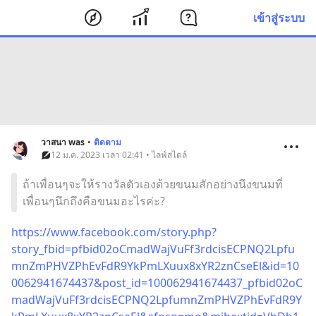
เข้าสู่ระบบ
วาสนา was
•
ติดตาม
12 ม.ค. 2023 เวลา 02:41 • ไลฟ์สไตล์
ถ้าเพื่อนๆจะให้รางวัลตัวเองด้วยขนมสักอย่างนึงขนมที่
เพื่อนๆนึกถึงคือขนมอะไรค่ะ?
https://www.facebook.com/story.php?
story_fbid=pfbid02oCmadWajVuFf3rdcisECPNQ2Lpfu
mnZmPHVZPhEvFdR9YkPmLXuux8xYR2znCseEl&id=10
0062941674437&post_id=100062941674437_pfbid02oC
madWajVuFf3rdcisECPNQ2LpfumnZmPHVZPhEvFdR9Y