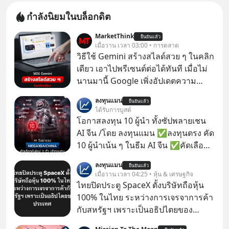
กำลังนิยมในบล็อกดิต
MarketThink
ยืนยันแล้ว
เมื่อวาน เวลา 03:00 • การตลาด
วิธีใช้ Gemini สร้างสไลด์สวย ๆ ในคลิก
เดียว เอาไปพรีเซนต์ต่อได้ทันที เมื่อไม่
นานมานี้ Google เพิ่งอัปเดตความ
สามารถใหม่ให้กับ Google Slides ให้
ลงทุนแมน
ยืนยันแล้ว
สามารถใช้ Gemini ช่วยสร้างสไลด์นำ
ได้รับการบูสต์
เสนอแบบสวย ๆ ได้ในคลิกเดียว ไม่ต้อง
โอกาสลงทุน 10 ผู้นำ ทั้งซัปพลายเชน
เสียเวลาทำเองอีกต่อไป
AI จีน /โดย ลงทุนแมน ✅ลงทุนตรง คัด
10 ผู้นำเน้น ๆ ในธีม AI จีน ✅คัดเลือก
หุ้นใหม่ 9 ตัว เข้ากองทุน ✅ร่วมเป็น
ลงทุนแมน
ยืนยันแล้ว
เจ้าของผู้นำ AI จีน ตั้งแต่โรงงานผลิตชิป
เมื่อวาน เวลา 04:25 • หุ้น & เศรษฐกิจ
หน่วยความจำ โมเดล AI ยันหุ่นยนต์
ไทยปิดประตู SpaceX ตั้งบริษัทถือหุ้น
✅ได้การรับยกเว้นภาษี Capital Gain
100% ในไทย ระหว่างการเจรจาการค้า
ตามกฎหมายภาษีของประเทศไทย
กับสหรัฐฯ เพราะเป็นอธิปไตยของ
ประเทศ Bloomberg รายงาน ไทย