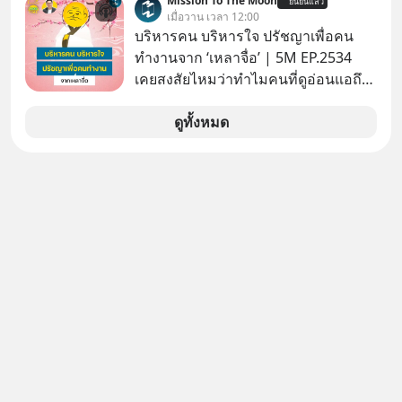
Mission To The Moon
ยืนยันแล้ว
ประกาศจุดยืนชัดเจนว่า จะไม่อนุญาต
เมื่อวาน เวลา 12:00
ให้บริษัทสหรัฐฯ ตั้งบริษัทโทรคมนาคม
บริหารคน บริหารใจ ปรัชญาเพื่อคน
ดาวเทียมที่ถือหุ้น 100% โดยชาวต่าง
ทำงานจาก ‘เหลาจื่อ’ | 5M EP.2534
ชาติ ในระหว่างการเจรจาการค้ากับ
เคยสงสัยไหมว่าทำไมคนที่ดูอ่อนแอถึง
รัฐบาลสหรัฐ โดยให้เหตุผลว่าเป็น
กลายเป็นคนที่เข้มแข็งที่สุดในบาง
ประเด็นด้านอธิปไตยของประเทศ
สถานการณ์ แล้วทำไมคนที่ไม่ออกแรง
ดูทั้งหมด
ทำอะไรเลยถึงประสบความสำเร็จได้ไว
กว่าใครเพื่อน? ไม่แน่ว่าคนกลุ่มนี้อาจ
จะเป็นคนที่รู้จักบริหารใจตัวเอง และคน
รอบตัวได้เก่งที่สุดก็เป็นได้ โดยพอดแค
สต์ 5M ในวันนี้จะพาทุกคนไปสำรวจวิธี
การบริหารคนและบริหารใจ ปรัชญา
เพื่อคนทำงานจาก ‘เหลาจื่อ’ (เล่าจื๊อ) นัก
ปราชญ์จีนแห่งยุคไปด้วยกัน