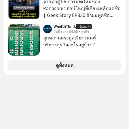
จากทีวีสู่ EV การเกิดใหม่ของ
✅ได้การรับยกเว้นภาษี Capital Gain
Panasonic ยักษ์ใหญ่ที่เกือบเหลือแค่ชื่อ
ตามกฎหมายภาษีของประเทศไทย
| Geek Story EP830 ถ้าผมพูดชื่อ
Panasoni คุณนึกถึงอะไร? ทีวี, ตู้เย็น,
WealthThink
ยืนยันแล้ว
ถ่านไฟฉาย? ถ้าคุณยังคิดแบบนั้น แสดง
วันนี้ เวลา 04:00 • ธุรกิจ
ว่าคุณกำลังพลาดเรื่องราวการ
ลูกหลานตระกูลเจียรวนนท์
‘Rebranding’ ที่ดุเดือดที่สุดใน
บริหารธุรกิจอะไรอยู่บ้าง ?
ประวัติศาสตร์ญี่ปุ่น! รู้หรือไม่ว่า ในวันที่
พวกเขาขาดทุนย่อยยับเกือบ 3 แสนล้าน
บาท Panasonic ตัดสินใจหักดิบ ทิ้ง
ดูทั้งหมด
ตลาดเครื่องใช้ไฟฟ้าที่สู้ B2C ไม่ไหว
แล้วหันไปเดิมพันครั้งใหญ่กับ Tesla
และ Software Solutions จนวันนี้พวก
เขากลายเป็นกระดูกสันหลังของ
อุตสาหกรรม EV โลกไปแล้ว… พวกเขา
ทำได้อย่างไร เลือกฟังกันได้เลยนะครับ
อย่าลืมกด Follow ติดตาม PodCast
ช่อง Geek Forever’s Podcast ของผม
กันด้วยนะครับ 🎧 ฟังผ่าน Spotify :