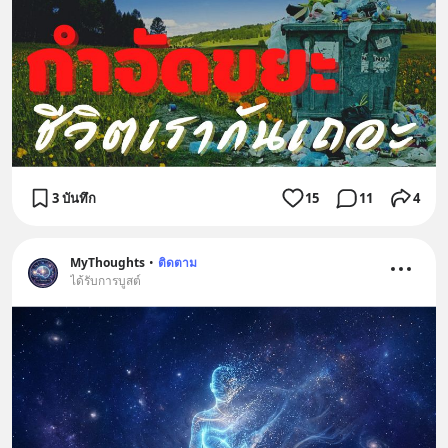
3 บันทึก
15
11
4
MyThoughts
•
ติดตาม
ได้รับการบูสต์