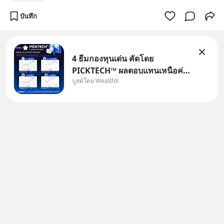
บันทึก
4 ธีมกองทุนเด่น คัดโดย
PICKTECH™ ผลตอบแทนเหนือค่า
บูสต์โดย WealthX
เฉลี่ยกลุ่ม ถ้าอยากค้นหากองทุนที่
ทำผลตอบแทนได้เหนือกว่าค่า
เฉลี่ยกลุ่ม โดยที่ไม่ต้องมานั่ง
ค้นหาข้อมูลและวิเคราะห์เองให้
เสียเวลา แค่ใช้ PICKTECH™ บน
แอป