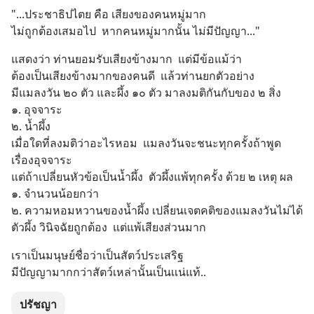
"...ประชาธิปไตย คือ เสียงของคนหมู่มาก 
ไม่ถูกต้องเสมอไป  หากคนหมู่มากนั้น ไม่มีปัญญา..."
แสดงว่า ท่านยอมรับเสียงข้างมาก  แต่มีข้อแม้ว่า  
ต้องเป็นเสียงข้างมากของคนดี  แล้วท่านยกตัวอย่าง
มีแมลงวัน ๒๐ ตัว และผึ้ง ๑๐ ตัว มาลงมติกันกับของ ๒ สิ่ง
๑. อุจจาระ
๒. น้ำผึ้ง
เมื่อใดที่ลงมติว่าอะไรหอม  แมลงวันจะชนะทุกครั้งถ้าพูด
เรื่องอุจจาระ
แต่ถ้าเปลี่ยนหัวข้อเป็นน้ำผึ้ง  ตัวผึ้งแพ้ทุกครั้ง ด้วย ๒ เหตุ ผล
๑. จำนวนน้อยกว่า
๒. ความหอมหวานของน้ำผึ้ง เปลี่ยนเจตคติของแมลงวันไม่ได้
ตัวผึ้ง วินิจฉัยถูกต้อง  แต่แพ้เสียงส่วนมาก
เราเป็นมนุษย์ชื่อว่าเป็นสัตว์ประเสริฐ
มีปัญญามากกว่าสัตว์เหล่านั้นเป็นเเน่แท้..
ปรัชญา