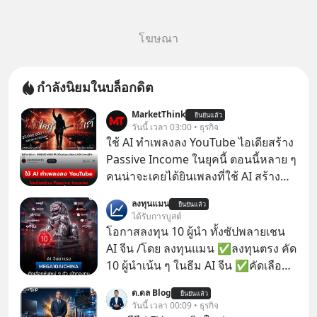
โฆษณา
กำลังนิยมในบล็อกดิต
MarketThink
ยืนยันแล้ว
วันนี้ เวลา 03:00 • ธุรกิจ
ใช้ AI ทำเพลงลง YouTube ไอเดียสร้าง
Passive Income ในยุคนี้ ตอนนี้หลาย ๆ
คนน่าจะเคยได้ยินเพลงที่ใช้ AI สร้าง
ผ่านหูกันมาบ้าง เช่น เพลง “ไม่มีใคร
ลงทุนแมน
ยืนยันแล้ว
รู้ตัวเรา” จากช่องชื่อว่า UNHEARD
ได้รับการบูสต์
MUSIC ที่ตอนนี้มียอดรับชมกว่า 26
โอกาสลงทุน 10 ผู้นำ ทั้งซัปพลายเชน
ล้านครั้งแล้ว
AI จีน /โดย ลงทุนแมน ✅ลงทุนตรง คัด
10 ผู้นำเน้น ๆ ในธีม AI จีน ✅คัดเลือก
หุ้นใหม่ 9 ตัว เข้ากองทุน ✅ร่วมเป็น
ด.ดล Blog
ยืนยันแล้ว
เจ้าของผู้นำ AI จีน ตั้งแต่โรงงานผลิตชิป
วันนี้ เวลา 00:09 • ธุรกิจ
หน่วยความจำ โมเดล AI ยันหุ่นยนต์