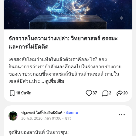
จักรวาลในความว่างเปล่า: วิทยาศาสตร์ ธรรมะ
และการไม่ยึดติด
เคยสงสัยไหมว่าแท้จริงแล้วตัวเราคืออะไร? ลอง
จินตนาการว่าเรากำลังมองลึกลงไปในร่างกาย ร่างกาย
ของเราประกอบขึ้นจากเซลล์นับล้านล้านเซลล์ ภายใน
เซลล์มีส่วนประ
... 
ดูเพิ่มเติม
18 บันทึก
37
2
20
ปฐมพงษ์ โพธิ์ประสิทธินันท์
•
ติดตาม
30 ต.ค. 2020 เวลา 01:06 • ข่าว
จุดยืนของอานันท์ ปันยารชุน: