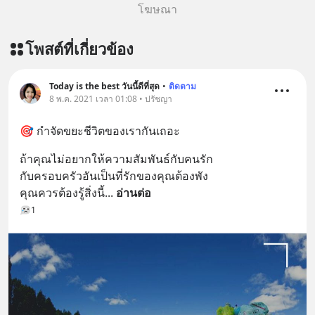
โฆษณา
เพิ่มการผ่อนคลาย ซึ่งช่วยให้การนอน
หลับมีประสิทธิภาพมากยิ่งขึ้น 📍 สนใจ
โพสต์ที่เกี่ยวข้อง
สั่งซื้อสินค้า Diip CBD 💬 LINE :
@diipgeek 🔗 หรือกดลิงก์
https://lin.ee/U91Fzyz
Today​ is​ the​ best​ วันนี้​ดี​ที่สุด​
•
ติดตาม
8 พ.ค. 2021 เวลา 01:08 • ปรัชญา
🎯 กำจัดขยะชีวิต​ของเรากันเถอะ​
ถ้าคุณ​ไม่อยากให้ความสัมพันธ์​กับคนรัก
กับครอบครัว​อันเป็นที่รักของคุณต้องพัง
คุณ​ควรต้องรู้สิ่งนี้
... 
อ่านต่อ
1