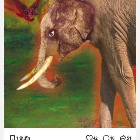
1 บันทึก
42
10
51