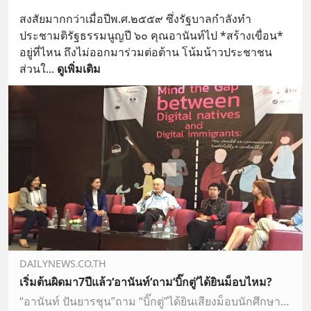
สงสัยมากกว่าเมื่อปีพ.ศ.๒๕๕๙ ซึ่งรัฐบาลกำลังทำ
ประชามติรัฐธรรมนูญปี ๖๐ คุณอานันท์ไป *สร้างเขื่อน* 
อยู่ที่ไหน ถึงไม่ออกมาร่วมต่อต้าน โน้มน้าวประชาชน
ส่วนใ
... 
ดูเพิ่มเติม
DAILYNEWS.CO.TH
เริ่มต้นผิดมา7ปีแล้ว‘อานันท์‘ถาม‘บิ๊กตู่’ได้ยินม็อบไหม?
“อานันท์ ปันยารชุน”ถาม “บิ๊กตู่”ได้ยินเสียงม็อบนักศึกษาหรือไม่ แต่จะลาออกหรือไม่เป็นสิทธิ ระบุเริ่มต้นผิดมา 7 ปีแล้ว แนะแก้รธน.ต้องโละ 250 ส.ว.เลิกอำนาจโหวตนายกฯ พร้อมแก้โทษ 112 มีโทษแค่ทางแพ่ง ชี้ตราบใดที่สังคมไม่มีความยุติธรรม ไม่มีความเสมอภาค ปท.ไม่มีความสงบ