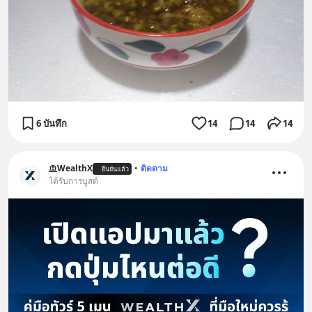
6 บันทึก
14
14
14
WealthX
•
ติดตาม
ยืนยันแล้ว
ได้รับการบูสต์