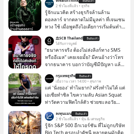
WealthThink
ยืนยันแล้ว
2 ชั่วโมงที่แล้ว • ธุรกิจ
รู้จักแนวคิด สร้างธุรกิจล้านล้าน
ดอลลาร์ จากตลาดไม่มีมูลค่า ที่เจนเซน
หวง ใช้ เมื่อพูดถึงไอเดียการเริ่มต้นทำ
ธุรกิจ หลายคนก็คงมองว่าควรเริ่มต้น
SCB Thailand
ยืนยันแล้ว
ทำธุรกิจที่อยู่ในตลาดใหญ่ ๆ ที่ต้องมี
ได้รับการบูสต์
ลูกค้า พร้อมขายได้ทันที
“ธนาคารจริง ต้องไม่ส่งลิงก์ทาง SMS
หรืออีเมล” เคยเจอมั้ย? มีคนอ้างว่าโทร
จากธนาคาร บอกว่าบัญชีมีปัญหา แล้ว
ให้กดลิงก์โน่นนี่ หรือสแกนคิวอาร์โค้ด
กรุงเทพธุรกิจ
ยืนยันแล้ว
ทันที มาฟัง “ป้าเก๋าเล่ากลโกง” เพื่อรู้ทัน
เมื่อวาน เวลา 14:00 • สุขภาพ
มุกหลอกลวงในคราบความน่าเชื่อถือ
แค่ 'นั่งยอง' ทำไมยาก? ฝรั่งทำไม่ได้ แต่
กันค่ะ #แก้เกมกลโกง #ป้าเก๋าเล่ากล
เอเชียทำชิล ไขความลับ Asian Squat
โกง #LivesSustainably #อยู่อย่าง
ท่าวัดความฟิตใกล้ตัว ช่วยชะลอวัย
ยั่งยืน #CyberSecurity #ป้าเก๋า
หลายคนอาจเคยเห็นคลิปไวรัลของชาว
ลงทุนแมน
#FraudEducation #FinancialLiteracy
ยืนยันแล้ว
ต่างชาติที่พยายามทำ “Asian Squat”
2 ชั่วโมงที่แล้ว • หุ้น & เศรษฐกิจ
#DigitalBankWithHumanTouch
หรือการนั่งยองแบบคนเอเชีย แต่สุดท้าย
รู้จัก S&P 500 อีกเวอร์ชัน ที่ไม่ถูกบริษัท
ก็เสียการทรงตัว ล้มหงายหลัง หรือไม่ก็
Big Tech ครอบงำดัชนี หลายคนมักคิด