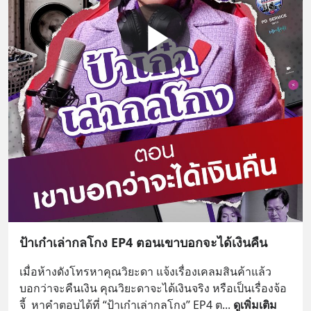
ป้าเก๋าเล่ากลโกง EP4 ตอนเขาบอกจะได้เงินคืน
เมื่อห้างดังโทรหาคุณวิยะดา แจ้งเรื่องเคลมสินค้าแล้ว
บอกว่าจะคืนเงิน คุณวิยะดาจะได้เงินจริง หรือเป็นเรื่องจ้อ
จี้  หาคำตอบได้ที่ “ป้าเก๋าเล่ากลโกง” EP4 ต
... 
ดูเพิ่มเติม