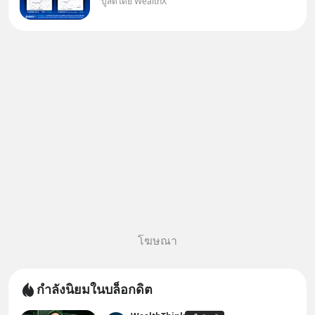
บูสต์โดย WealthX
เฉลี่ยกลุ่ม ถ้าอยากค้นหากองทุนที่
ทำผลตอบแทนได้เหนือกว่าค่า
เฉลี่ยกลุ่ม โดยที่ไม่ต้องมานั่ง
ค้นหาข้อมูลและวิเคราะห์เองให้
เสียเวลา แค่ใช้ PICKTECH™ บน
แอป
โฆษณา
กำลังนิยมในบล็อกดิต