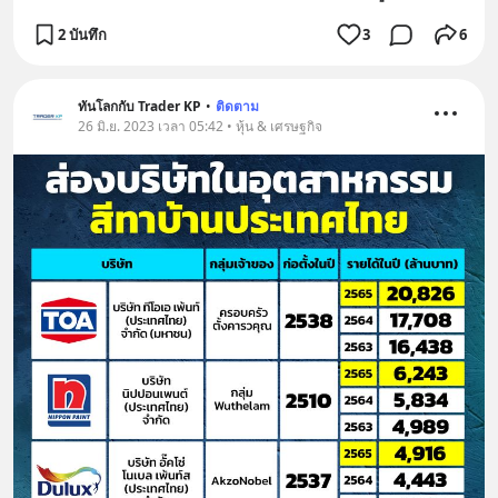
2 บันทึก
3
6
ทันโลกกับ Trader KP
•
ติดตาม
26 มิ.ย. 2023 เวลา 05:42 • หุ้น & เศรษฐกิจ