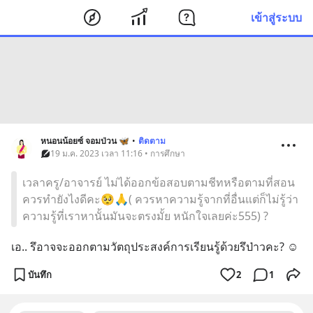
เข้าสู่ระบบ
หนอนน้อยซ์ จอมป่วน 🦋
•
ติดตาม
19 ม.ค. 2023 เวลา 11:16 • การศึกษา
เวลาครู/อาจารย์ ไม่ได้ออกข้อสอบตามชีทหรือตามที่สอน
ควรทำยังไงดีคะ🥺🙏( ควรหาความรู้จากที่อื่นแต่ก็ไม่รู้ว่า
ความรู้ที่เราหานั้นมันจะตรงมั้ย หนักใจเลยค่ะ555) ?
เอ.. รึอาจจะออกตามวัตถุประสงค์การเรียนรู้ด้วยรึป่าวคะ? ☺️
บันทึก
2
1