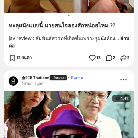
ทะลุผนังแบบนี้ นายสนใจลองสักหน่อยไหม ??
Jav review : สัมพันธ์สวาทที่เกิดขึ้นเพราะรูผนังห้อง
... 
อ่าน
ต่อ
12 บันทึก
13
2
2
SCB Thailand
•
ติดตาม
ยืนยันแล้ว
ได้รับการบูสต์
1:41