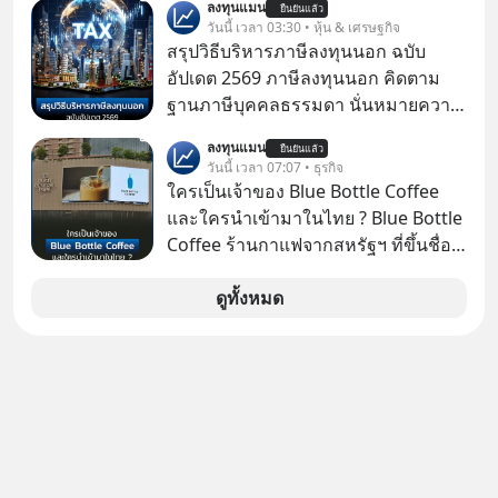
ลงทุนแมน
อะไรบ้าง ควรดู ตรงไหน ทำอย่างไร ถึง
ยืนยันแล้ว
วันนี้ เวลา 03:30 • หุ้น & เศรษฐกิจ
จะดีกับเรา แล้วเราควรรู้ข้อมูลอะไร
สรุปวิธีบริหารภาษีลงทุนนอก ฉบับ
เกี่ยวกับ RMF บ้าง เพื่อให้นำไปใช้ต่อได้
อัปเดต 2569 ภาษีลงทุนนอก คิดตาม
จริง ๆ ลงทุนแมนจะเล่าให้ฟัง
ฐานภาษีบุคคลธรรมดา นั่นหมายความ
ว่าถ้าเรามีกำไร 100,000 บาท
ลงทุนแมน
ยืนยันแล้ว
วันนี้ เวลา 07:07 • ธุรกิจ
ใครเป็นเจ้าของ Blue Bottle Coffee
และใครนำเข้ามาในไทย ? Blue Bottle
Coffee ร้านกาแฟจากสหรัฐฯ ที่ขึ้นชื่อ
เรื่องความพิถีพิถัน กำลังจะเปิดสาขา
แรกในประเทศไทย ที่ Central Park
ดูทั้งหมด