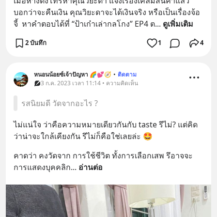
เมื่อห้างดังโทรหาคุณวิยะดา แจ้งเรื่องเคลมสินค้าแล้ว
บอกว่าจะคืนเงิน คุณวิยะดาจะได้เงินจริง หรือเป็นเรื่องจ้อ
จี้  หาคำตอบได้ที่ “ป้าเก๋าเล่ากลโกง” EP4 ต
... 
ดูเพิ่มเติม
2 บันทึก
1
4
หนอนน้อยซ์เจ้าปัญหา 🌈💕🧭
•
ติดตาม
3 ก.ค. 2023 เวลา 11:14 • ความคิดเห็น
รสนิยมดี วัดจากอะไร ?
ไม่แน่ใจ ว่าคือความหมายเดียวกันกับ taste รึไม่? แต่คิด
ว่าน่าจะใกล้เคียงกัน รึไม่ก็คือใช่เลยล่ะ 🤩
คาดว่า คงวัดจาก การใช้ชีวิต ทั้งการเลือกเสพ รึอาจจะ
การแสดงบุคคลิก
... 
อ่านต่อ