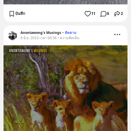
บันทึก
11
6
2
Anontawong's Musings
•
ติดตาม
6 มิ.ย. 2023 เวลา 00:36 • ความคิดเห็น