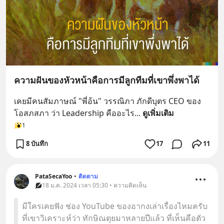
ความฝันของหัวหน้าคือการมีลูกทีมที่เขาพึ่งพาได้
เคยมีคนสัมภาษณ์ "พี่อ้น" วรรณิภา ภักดีบุตร CEO ของ
โอสภสภา ว่า Leadership คืออะไร
... 
ดูเพิ่มเติม
1
8 บันทึก
17
11
PataSecaYoo
•
ติดตาม
18 ม.ค. 2024 เวลา 05:30 • ความคิดเห็น
มีใครเคยฟัง ช่อง YouTube ของอากงเล่าเรื่องไหมครับ
ที่เขาวิเคราะห์ว่า ทักษิณตุยมาหลายปีแล้ว ที่เห็นคือตัว