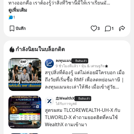
ทางออกคือ เราต้องรู้ว่าสิ่งที่วิชานี้มีให้เราเรียนมั
... 
ดูเพิ่มเติม
1
บันทึก
3
1
กำลังนิยมในบล็อกดิต
ลงทุนแมน
ยืนยันแล้ว
9 ชั่วโมงที่แล้ว • หุ้น & เศรษฐกิจ
สรุปสิ่งที่ต้องรู้ แต่ไม่ค่อยมีใครบอก เมื่อ
ถึงวัยที่เริ่มซื้อ RMF เพื่อลดหย่อนภาษี |
ลงทุนแมนจะเล่าให้ฟัง เมื่อเข้าสู่วัย
ทำงานและเริ่มมีรายได้ถึงเกณฑ์เสีย
WealthX
ยืนยันแล้ว
ภาษี หลายคนมักได้รับคำแนะนำให้
ได้รับการบูสต์
ลงทุนใน RMF เพราะนอกจากจะช่วยลด
สูตรผสม TLCOREWEALTH-UH-X กับ
หย่อนภาษีได้แล้ว ยังเป็นโอกาสในการ
TLWORLD-X คำถามยอดฮิตที่คนใช้
สร้างความมั่งคั่งระยะยาว แต่น้อยคน
WealthX ถามเข้ามา
นักที่จะลงลึกว่า ถ้าลงทุนใน RMF ควรรู้