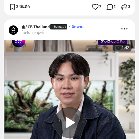
2 บันทึก
7
1
3
SCB Thailand
•
ติดตาม
ยืนยันแล้ว
ได้รับการบูสต์
1:42