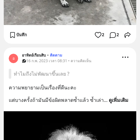
บันทึก
2
2
อาทิตย์เรือนสิบ
•
ติดตาม
อ
16 ก.พ. 2023 เวลา 08:31 • ความคิดเห็น
ทำไมถึงไม่พัฒนาขึ้นเลย ?
ความพยายามเป็นเรื่องที่ดีนะคะ
แต่บางครั้งถ้ามันมีข้อผิดพลาดซ้ำแล้ว ซ้ำเล่า
... 
ดูเพิ่มเติม