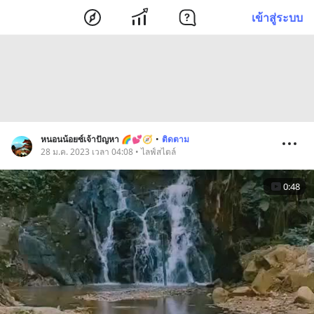
เข้าสู่ระบบ
หนอนน้อยซ์เจ้าปัญหา 🌈💕🧭
•
ติดตาม
28 ม.ค. 2023 เวลา 04:08 • ไลฟ์สไตล์
0:48