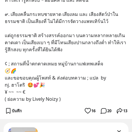
ทำให้เรารู้สึกสงบ ~ ผ่อนคลาย และ สดชื่น
๙. เสียงคลื่นกระทบชายหาด เสียงลม และ เสียงสัตว์ป่าใน
ธรรมชาติ เป็นเสียงที่ ไม่ได้มีการจัดวางแพทเทิร์นไว้ 
แต่ถูกธรรมชาติ สร้างสรรค์ออกมา บนความหลากหลายเกิน
คาดเดา เป็นเสียงเบา ๆ ที่มีโทนเสียงปานกลางถึงต่ำ ทำให้เรา
รู้สึกสงบ ทุกครั้งที่ได้ยินได้ฟัง
¢ ; สถานที่น้ำตกตาดเหมย หมู่บ้านกาแฟเทพเสด็จ  
🧭🌈
และขอขอบคุณผู้โพสท์ & ส่งต่อบทความ ; แปล  by 
nj. ฮาโตริ  🤩💕🎉
¥ ~~  ~~ €
( ย่อความ by Lively Noizy )
บันทึก
16
20
13