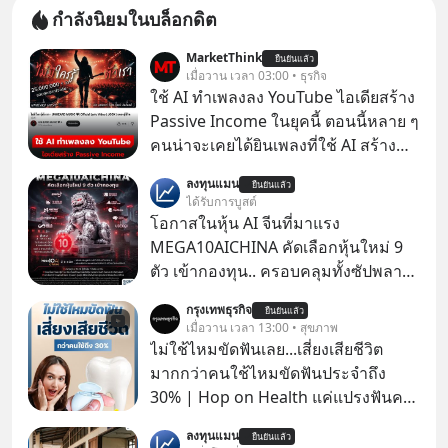
กำลังนิยมในบล็อกดิต
MarketThink
ยืนยันแล้ว
เมื่อวาน เวลา 03:00 • ธุรกิจ
ใช้ AI ทำเพลงลง YouTube ไอเดียสร้าง
Passive Income ในยุคนี้ ตอนนี้หลาย ๆ
คนน่าจะเคยได้ยินเพลงที่ใช้ AI สร้าง
ผ่านหูกันมาบ้าง เช่น เพลง “ไม่มีใคร
ลงทุนแมน
ยืนยันแล้ว
รู้ตัวเรา” จากช่องชื่อว่า UNHEARD
ได้รับการบูสต์
MUSIC ที่ตอนนี้มียอดรับชมกว่า 26
โอกาสในหุ้น AI จีนที่มาแรง
ล้านครั้งแล้ว
MEGA10AICHINA คัดเลือกหุ้นใหม่ 9
ตัว เข้ากองทุน.. ครอบคลุมทั้งซัปพลาย
เชน AI จีน พิเศษ ช่วง 3 - 19 ส.ค. 69 มี
กรุงเทพธุรกิจ
ยืนยันแล้ว
โปรโมชัน ลด 50% ค่าธรรมเนียมซื้อ |
เมื่อวาน เวลา 13:00 • สุขภาพ
ยอด 2 ล้านบาทขึ้นไป ฟรีค่าธรรมเนียม
ไม่ใช้ไหมขัดฟันเลย...เสี่ยงเสียชีวิต
ซื้อ
มากกว่าคนใช้ไหมขัดฟันประจำถึง
30% | Hop on Health แค่แปรงฟันคง
ไม่พอ..จากการวิจัยตามเก็บข้อมูลผู้สูง
ลงทุนแมน
ยืนยันแล้ว
อายุ 5,000 คน มีข้อมูลที่น่าสนใจเกี่ยว