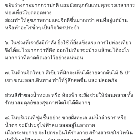
ขยับร่างกายมากกว่าปกติ แถมยังสนุกกับแทบทุกช่วงเวลาการ
ท่องเที่ยวไปตลอดทาง 
ย่อมทำให้สุขภาพกายและจิตดีขึ้นมากกว่า คนที่อยู่แต่บ้าน 
หรือทำอะไรซ้ำๆ เป็นกิจวัตรประจำ
๖. ในช่วงที่เรายังมีกำลัง ยิ่งใช้ ก็ยิ่งแข็งแรง การไปท่องเที่ยว 
จึงได้อะไรมากกว่าที่คิด ออกไปเที่ยวซะบ้าง แล้วจะได้อะไร 
มากกว่าที่คาดคิดเอาไว้อย่างแน่นอน
๗. ในด้านจิตวิทยา สีเขียวที่มักจะเห็นได้ง่ายจากต้นไม้ & ป่า
เขา ขณะออกเดินทาง ทำให้รู้สึกสดชื่น และ ปลอดภัย
ส่วนสีฟ้าของน้ำทะเล หรือ ท้องฟ้า จะยิ่งช่วยให้ผ่อนคลาย ทั้ง
รักษาสมดุลย์ของสุขภาพจิตใจได้ดีมากๆ
๘. ในบริเวณที่ชุ่มชื้นอย่าง ชายฝั่งทะเล แม่น้ำลำธาร หรือ 
น้ำตก จะมีประจุไฟฟ้าลบ ลอยอยู่ในอากาศ 
เมื่อกระทบกาย จะไปกระตุ้นให้ร่างกาย สร้างสารเซโรโทนิน 