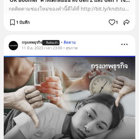
‘OK Boomer’ คำที่เด็กสมัยนี้ ทั้ง Gen Z และ Gen Y ใช้ต่อสู้กับมนุษย์ป้า และมนุษย์ลุง คำนี้ดี EP.325
กดติดตามช่องใหม่ของคำนี้ดีได้ที่ http://bit.ly/kndstudio มีคลิปใหม่รอทุกคนอยู่เพียบ 😊ประเทศเนเธอร์แลนด์ยกให้วลีนี้เป็นคำแห่งปี 2019 ที่ผ่านมา ความน่าสนใจคือ…
1 บันทึก
1
กรุงเทพธุรกิจ
•
ติดตาม
ยืนยันแล้ว
11 มิ.ย. 2023 เวลา 23:00 • สุขภาพ