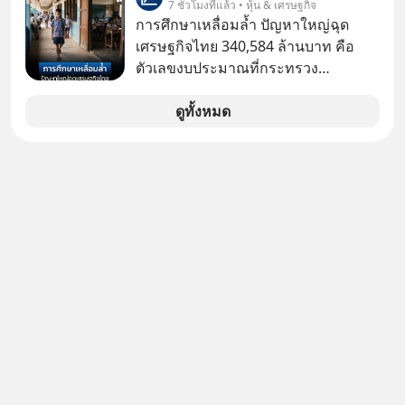
7 ชั่วโมงที่แล้ว • หุ้น & เศรษฐกิจ
กับโรคต่างๆที่เกิดจากการไม่ใช้ไหมขัด
การศึกษาเหลื่อมล้ำ ปัญหาใหญ่ฉุด
ฟันเป็นประจำ เสี่ยงเกิดโรคนำไปสู่การ
เศรษฐกิจไทย 340,584 ล้านบาท คือ
เสียชีวิต...อะไรคือสาเหตุติดตามได้ใน
ตัวเลขงบประมาณที่กระทรวง
Hop On Health
ศึกษาธิการ ได้รับจัดสรรในงบประมาณ
รายจ่ายประจำปี 2568 ซึ่งมากที่สุดเป็น
ดูทั้งหมด
อันดับ 2 รองจากกระทรวงการคลัง