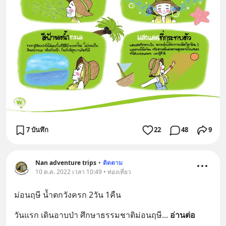
7 บันทึก
22
48
9
Nan adventure trips
•
ติดตาม
10 ต.ค. 2022 เวลา 10:49 • ท่องเที่ยว
ม่อนฤษี น้ำตกวังครก 2วัน 1คืน
วันแรก เดินอาบป่า ศึกษาธรรมชาติม่อนฤษี
... 
อ่านต่อ