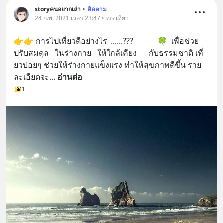
storyคนอยากเล่า
•
ติดตาม
24 ก.พ. 2021 เวลา 23:47 • ท่องเที่ยว
👉👉 กา​รไปเที่ยวดีอย่างไร  ......???            🍀  เพื่อช่วย
ปรับสมดุ​ล   ในร่างกา​ย   ให้ใกล้เ​คียง      กั​บธรร​มชา​ติ เที่​
ยวบ่อ​ยๆ ช่​วยให้​ร่างกายแข็งแรง ​ทำให้สุ​ขภา​พดี​ขึ้น ราย
ละเอี​ย​ดจะ
... 
อ่านต่อ
1