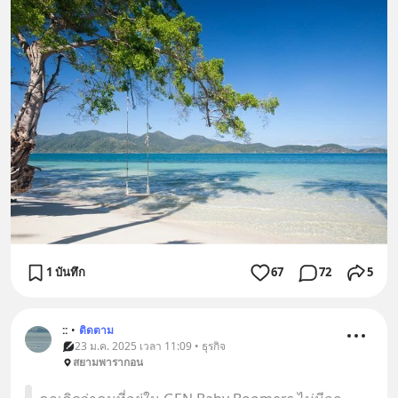
1 บันทึก
67
72
5
::
•
ติดตาม
23 ม.ค. 2025 เวลา 11:09 • ธุรกิจ
สยามพารากอน