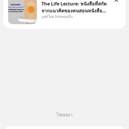
The Life Lecture: หนังสือที่สกัด
จากแนวคิดของคนสอนหนังสือ
บูสต์โดย Innowayถีบ
สวัสดีครับเพื่อนๆชาว
InnowayTeeb วันหยุดสบายๆ วัน
นี้แอดเพิ่งจะอ่านหนังสือที่น่าสนใจ
จบแล้วเกิดคำถามว่า
โฆษณา