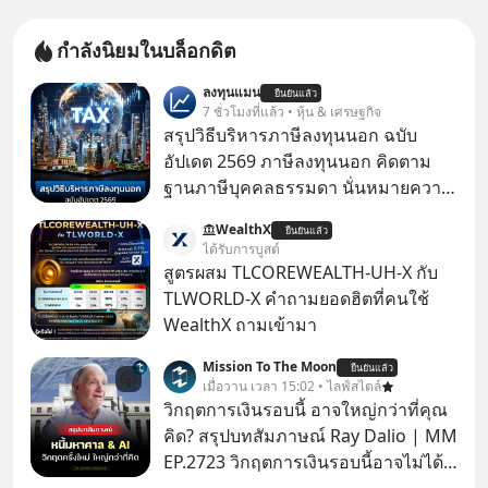
กำลังนิยมในบล็อกดิต
ลงทุนแมน
ยืนยันแล้ว
7 ชั่วโมงที่แล้ว • หุ้น & เศรษฐกิจ
สรุปวิธีบริหารภาษีลงทุนนอก ฉบับ
อัปเดต 2569 ภาษีลงทุนนอก คิดตาม
ฐานภาษีบุคคลธรรมดา นั่นหมายความ
ว่าถ้าเรามีกำไร 100,000 บาท
WealthX
ยืนยันแล้ว
ได้รับการบูสต์
สูตรผสม TLCOREWEALTH-UH-X กับ
TLWORLD-X คำถามยอดฮิตที่คนใช้
WealthX ถามเข้ามา
Mission To The Moon
ยืนยันแล้ว
เมื่อวาน เวลา 15:02 • ไลฟ์สไตล์
วิกฤตการเงินรอบนี้ อาจใหญ่กว่าที่คุณ
คิด? สรุปบทสัมภาษณ์ Ray Dalio | MM
EP.2723 วิกฤตการเงินรอบนี้อาจไม่ได้