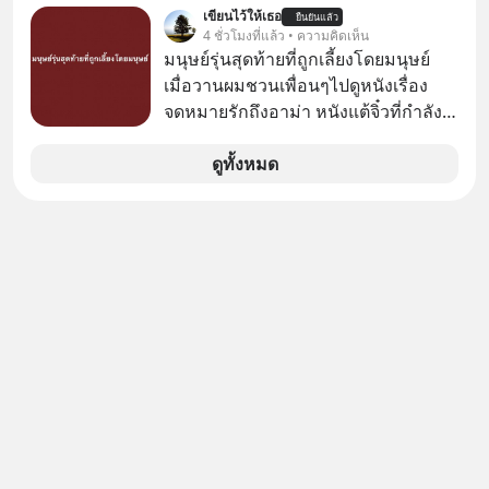
เหมือนทุกครั้งที่เราเคยเจอ เมื่อ Ray
เขียนไว้ให้เธอ
ยืนยันแล้ว
Dalio ชายผู้เคยทำนายวิกฤตเศรษฐกิจ
4 ชั่วโมงที่แล้ว • ความคิดเห็น
มาแล้วหลายต่อหลายครั้ง ออกมาส่ง
มนุษย์รุ่นสุดท้ายที่ถูกเลี้ยงโดยมนุษย์
สัญญาณเตือนระเบิดเวลาลูกใหม่ที่
เมื่อวานผมชวนเพื่อนๆไปดูหนังเรื่อง
กำลังก่อตัวขึ้น จาก "ระเบิดหนี้สิน
จดหมายรักถึงอาม่า หนังแต้จิ๋วที่กำลัง
มหาศาล" ผสานเข้ากับ "ฟองสบู่กระแส
โด่งดังทั่วโลกอยู่ในตอนนี้ เหตุเกิดจาก
AI" ที่ผู้คนกำลังแห่ไล่ราคาอย่างบ้าคลั่ง
ป๊าผมเห็นโปสเตอร์หนังเรื่องนี้หลาย
ดูทั้งหมด
บทเรียนจากประวัติศาสตร์ 500 ปี บอก
เดือนก่อนและอยากดูมาก ด้วยเพราะว่า
อะไรเรา? ระเบียบโลกกำลังจะเปลี่ยน
อากงก็มาจากเมืองจีน ป๊าก็พูดแต้จิ๋วได้
มือไปในทิศทางไหน? และเราควรรับมือ
มีเรื่องราวมีความผูกพันที่ได้ยินตั้งแต่
อย่างไรก่อนที่ทุกอย่างจะสายเกินไป?
เด็ก
ร่วมเจาะลึกบทวิเคราะห์และข้อคิดการ
เงินฉบับ Dalio กันได้ใน EP. นี้
#RayDalio #สรุปบทเรียน #การเงินการ
ลงทุน #MissionToTheMoon
#MissionToTheMoonPodcast