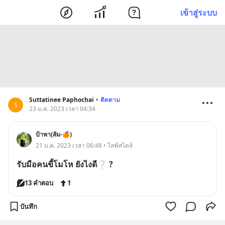
เข้าสู่ระบบ
Suttatinee Paphochai
•
ติดตาม
S
23 ม.ค. 2023 เวลา 04:34
ป้าพา(ส้ม-🍊)
21 ม.ค. 2023 เวลา 06:48 • ไลฟ์สไตล์
รับมือคนขี้โมโห ยังไงดี❔ ?
13 คำตอบ
1
บันทึก