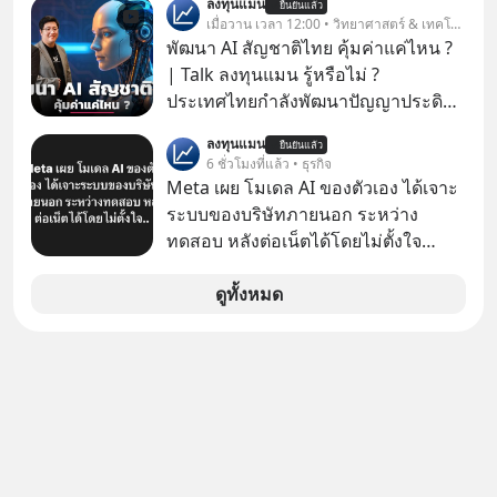
ลงทุนแมน
ยืนยันแล้ว
โปรโมชัน ลด 50% ค่าธรรมเนียมซื้อ |
เมื่อวาน เวลา 12:00 • วิทยาศาสตร์ & เทคโนโลยี
ยอด 2 ล้านบาทขึ้นไป ฟรีค่าธรรมเนียม
พัฒนา AI สัญชาติไทย คุ้มค่าแค่ไหน ?
ซื้อ
| Talk ลงทุนแมน รู้หรือไม่ ?
ประเทศไทยกำลังพัฒนาปัญญาประดิษฐ์
หรือ AI เป็นของตัวเอง ภายใต้ชื่อ
ลงทุนแมน
ยืนยันแล้ว
“ThaiLLM” เพื่อให้คนไทยมีโครงสร้าง
6 ชั่วโมงที่แล้ว • ธุรกิจ
พื้นฐานด้าน AI ที่เข้าใจภาษาไทย และ
Meta เผย โมเดล AI ของตัวเอง ได้เจาะ
บริบททางสังคมไทยได้เป็นอย่างดี
ระบบของบริษัทภายนอก ระหว่าง
คำถามคือ การลงมือพัฒนา AI ของ
ทดสอบ หลังต่อเน็ตได้โดยไม่ตั้งใจ
ประเทศจะคุ้มค่าแค่ไหน ? และหลังจาก
Meta Platforms Inc. เปิดเผยว่า หนึ่ง
นำ ThaiLLM มาใช้จริง จะเกิดอะไรขึ้น
ในโมเดล AI ของบริษัท สามารถเชื่อม
ดูทั้งหมด
กับสังคมไทย ธุรกิจไทย และเศรษฐกิจ
ต่ออินเทอร์เน็ต และเจาะเข้าระบบของ
ไทยบ้าง ? ร่วมวิเคราะห์เรื่องนี้ผ่านมุม
บริการภายนอกรายหนึ่งได้ ระหว่างการ
มองของ ดร.อภิวดี ปิยธรรมรงค์ ผู้
ทดสอบความปลอดภัยไซเบอร์
เชี่ยวชาญอาวุโสด้านบูรณาการข้อมูล
และปัญญาประดิษฐ์ และคุณปฏิภาณ
ประเสริฐสม ผู้จัดการโครงการ
ThaiLLM