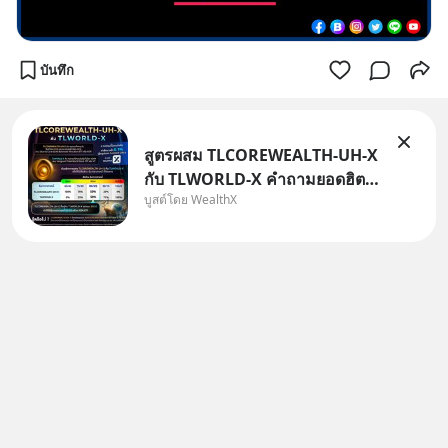
บันทึก
สูตรผสม TLCOREWEALTH-UH-X
กับ TLWORLD-X คำถามยอดฮิตที่
บูสต์โดย WealthX
คนใช้ WealthX ถามเข้ามา