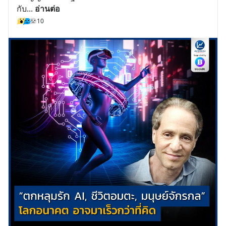
กับ
... 
อ่านต่อ
10