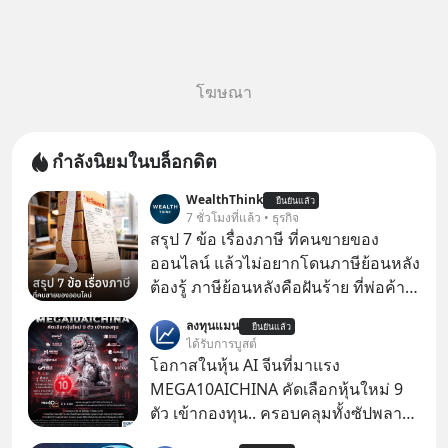
โฆษณา
กำลังนิยมในบล็อกดิต
WealthThink
ยืนยันแล้ว
7 ชั่วโมงที่แล้ว • ธุรกิจ
สรุป 7 ข้อ เรื่องภาษี ที่คนขายของ
ออนไลน์ แล้วไม่อยากโดนภาษีย้อนหลัง
ต้องรู้ ภาษีย้อนหลังคือฝันร้าย ที่พ่อค้า
แม่ค้าคนไหนก็คงไม่อยากพบเจอ
ลงทุนแมน
ยืนยันแล้ว
ได้รับการบูสต์
โอกาสในหุ้น AI จีนที่มาแรง
MEGA10AICHINA คัดเลือกหุ้นใหม่ 9
ตัว เข้ากองทุน.. ครอบคลุมทั้งซัปพลาย
เชน AI จีน พิเศษ ช่วง 3 - 19 ส.ค. 69 มี