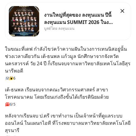
งานใหญ่ที่สุดของ ลงทุนแมน ปีนี้
ลงทุนแมน SUMMIT 2026 ในงาน
บูสต์โดย ลงทุนแมน
นี้จะมีเจ้าของธุรกิจ Dr.PONG,
หมึกกรุบ, Srichand, Jones’
Salad, LA GLACE, Fastwork,
ในขณะที่เดฟ กำลังไขว่คว้าความฝันในวงการเทนนิสอยู่นั้น 
MizuMi, KARMART, อิชิตัน มา
ช่วงเวลาเดียวกัน เต้-ธนพล แก้วมูล นักศึกษาจากจังหวัด
แชร์ความรู้การสร้างธุรกิจ
นครสวรรค์ วัย 24 ปี ก็เรียนจบจากมหาวิทยาลัยเทคโนโลยีสุร
นารีพอดี
6
เต้-ธนพล เรียนจบจากคณะวิศวกรรมศาสตร์ สาขา
โทรคมนาคม โดยเรียนเก่งถึงขั้นได้เกียรตินิยมด้วย
5
หลังจากเรียนจบ ป.ตรี เขาทำงาน เป็นเจ้าหน้าที่ดูแลระบบ
ออนไลน์ ในแผนกไอที ที่โรงพยาบาลมหาวิทยาลัยเทคโนโลยี
สุรนารี