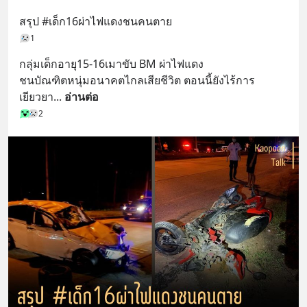
สรุป #เด็ก16ผ่าไฟแดงชนคนตาย
1
กลุ่มเด็กอายุ15-16เมาขับ BM ผ่าไฟแดง
ชนบัณฑิตหนุ่มอนาคตไกลเสียชีวิต ตอนนี้ยังไร้การ
เยียวยา
... 
อ่านต่อ
2