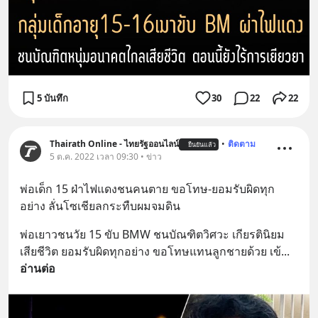
5 บันทึก
30
22
22
Thairath Online - ไทยรัฐออนไลน์
•
ติดตาม
ยืนยันแล้ว
5 ต.ค. 2022 เวลา 09:30 • ข่าว
พ่อเด็ก 15 ฝ่าไฟแดงชนคนตาย ขอโทษ-ยอมรับผิดทุก
อย่าง ลั่นโซเชียลกระทืบผมจมดิน
พ่อเยาวชนวัย 15 ขับ BMW ชนบัณฑิตวิศวะ เกียรตินิยม 
เสียชีวิต ยอมรับผิดทุกอย่าง ขอโทษแทนลูกชายด้วย เข้
... 
อ่านต่อ