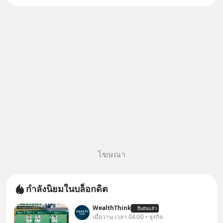
เกาหลีใต้ Kioxia จากญี่ปุ่น
โฆษณา
กำลังนิยมในบล็อกดิต
WealthThink
ยืนยันแล้ว
เมื่อวาน เวลา 04:00 • ธุรกิจ