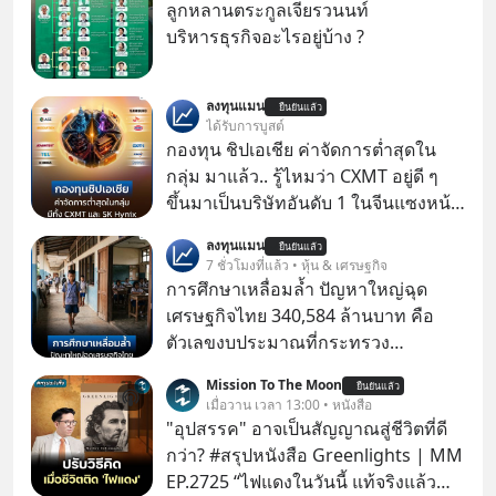
ลูกหลานตระกูลเจียรวนนท์
บริหารธุรกิจอะไรอยู่บ้าง ?
ลงทุนแมน
ยืนยันแล้ว
ได้รับการบูสต์
กองทุน ชิปเอเชีย ค่าจัดการต่ำสุดใน
กลุ่ม มาแล้ว.. รู้ไหมว่า CXMT อยู่ดี ๆ
ขึ้นมาเป็นบริษัทอันดับ 1 ในจีนแซงหน้า
Tencent ขณะเดียวกัน TSMC เป็น
ลงทุนแมน
ยืนยันแล้ว
บริษัทอันดับ 1 ในไต้หวันมานานแล้ว
7 ชั่วโมงที่แล้ว • หุ้น & เศรษฐกิจ
การศึกษาเหลื่อมล้ำ ปัญหาใหญ่ฉุด
เศรษฐกิจไทย 340,584 ล้านบาท คือ
ตัวเลขงบประมาณที่กระทรวง
ศึกษาธิการ ได้รับจัดสรรในงบประมาณ
Mission To The Moon
ยืนยันแล้ว
รายจ่ายประจำปี 2568 ซึ่งมากที่สุดเป็น
เมื่อวาน เวลา 13:00 • หนังสือ
อันดับ 2 รองจากกระทรวงการคลัง
"อุปสรรค" อาจเป็นสัญญาณสู่ชีวิตที่ดี
กว่า? #สรุปหนังสือ Greenlights | MM
EP.2725 “ไฟแดงในวันนี้ แท้จริงแล้ว