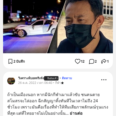
2 บันทึก
12
2
1
วิเคราะห์บอลจริงจัง
•
ติดตาม
ยืนยันแล้ว
26 ต.ค. 2022 เวลา 06:40 • กีฬา
ถ้าเป็นเมืองนอก หากมีนักกีฬาเมาแล้วขับ ชนคนตาย 
สโมสรจะไล่ออก ฉีกสัญญาทิ้งทันทีในเวลาไม่ถึง 24 
ชั่วโมง เพราะมันคือเรื่องที่ทำให้ทีมเสียภาพลักษณ์รุนแรง
ที่สุด แต่ที่ไทยอาจไม่เป็นอย่างนั้น
... 
อ่านต่อ