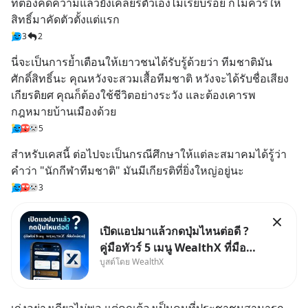
ที่ต้องคดีความแล้วยังเคลียร์ตัวเองไม่เรียบร้อย ก็ไม่ควรให้
สิทธิ์มาคัดตัวตั้งแต่แรก
3
2
นี่จะเป็นการย้ำเตือนให้เยาวชนได้รับรู้ด้วยว่า ทีมชาติมัน
ศักดิ์สิทธิ์นะ คุณหวังจะสวมเสื้อทีมชาติ หวังจะได้รับชื่อเสียง 
เกียรติยศ คุณก็ต้องใช้ชีวิตอย่างระวัง และต้องเคารพ
กฎหมายบ้านเมืองด้วย
5
สำหรับเคสนี้ ต่อไปจะเป็นกรณีศึกษาให้แต่ละสมาคมได้รู้ว่า 
คำว่า "นักกีฬาทีมชาติ" มันมีเกียรติที่ยิ่งใหญ่อยู่นะ
3
เปิดแอปมาแล้วกดปุ่มไหนต่อดี ?
คู่มือทัวร์ 5 เมนู WealthX ที่มือ
บูสต์โดย WealthX
ใหม่ควรรู้ สำหรับใครที่เพิ่งโหลด
แอปมา แต่ยังงง ๆ ไม่รู้ว่าต้องกด
ปุ่มไหนต่อ อ่านโพสต์นี้เลย
เก่งอย่างเดียวไม่พอ แต่คุณต้องเป็นคนที่ประชาชนสามารถ