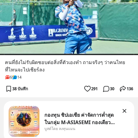
คนที่ยังไม่รับผิดชอบต่อสิ่งที่ตัวเองทำ ถามจริงๆ ว่าคนไทย
ที่ไหนจะไปเชียร์ลง
14
38 บันทึก
291
30
136
กองทุน ชิปเอเชีย ค่าจัดการต่ำสุด
ในกลุ่ม M-ASIASEMI กองเดียว
บูสต์โดย ลงทุนแมน
ครบ มีทั้ง CXMT จากจีน TSMC
จากไต้หวัน SK Hynix จาก