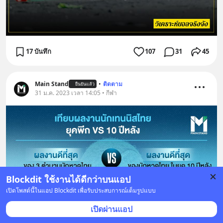
17 บันทึก
107
31
45
Main Stand
•
ติดตาม
ยืนยันแล้ว
31 ม.ค. 2023 เวลา 14:05 • กีฬา
Blockdit ใช้งานได้ดีกว่าบนแอป
เปิดโพสต์นี้ในแอป Blockdit เพื่อรับประสบการณ์เต็มรูปแบบ
เปิดผ่านแอป