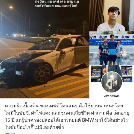
ความผิดเบื้องต้น ของเดฟที่โดนแน่ๆ คือใช้ยานพาหนะโดย
ไม่มีใบขับขี่, ฝ่าไฟแดง และชนคนเสียชีวิต คำถามคือ เด็กอายุ 
15 ปี แต่ผู้ปกครองปล่อยให้เอารถยนต์ BMW มาใช้ได้อย่างไร 
ใบขับขี่อะไรก็ไม่มีเลยด้วยซ้ำ