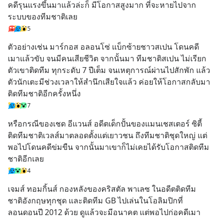
คดีรุนแรงขึ้นมาแล้วล่ะก็ มีโอกาสสูงมาก ที่จะหายไปจาก
ระบบของทีมชาติเลย
5
ตัวอย่างเช่น มาร์กอส อลอนโซ่ แบ็กซ้ายชาวสเปน โดนคดี
เมาแล้วขับ จนมีคนเสียชีวิต จากนั้นมา ทีมชาติสเปน ไม่เรียก
ตัวเขาติดทีม ทุกระดับ 7 ปีเต็ม จนเหตุการณ์ผ่านไปสักพัก แล้ว
ตัวนักเตะมีช่วงเวลาให้สำนึกเสียใจแล้ว ค่อยให้โอกาสกลับมา
ติดทีมชาติอีกครั้งหนึ่ง
7
หรือกรณีของเชด อีแวนส์ อดีตเด็กปั้นของแมนเชสเตอร์ ซิตี้ 
ติดทีมชาติเวลส์มาตลอดตั้งแต่เยาวชน ถึงทีมชาติชุดใหญ่ แต่
พอไปโดนคดีข่มขืน จากนั้นมาเขาก็ไม่เคยได้รับโอกาสติดทีม
ชาติอีกเลย
4
เจมส์ ทอมกิ้นส์ กองหลังของคริสตัล พาเลซ ในอดีตติดทีม
ชาติอังกฤษทุกชุด และติดทีม GB ไปเล่นในโอลิมปิกที่
ลอนดอนปี 2012 ด้วย ดูแล้วจะมีอนาคต แต่พอไปก่อคดีเมา