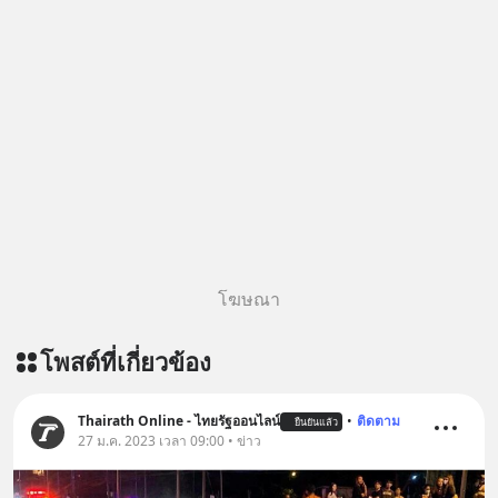
อุปสรรคและความผิดพลาดให้กลายเป็น
บทเรียนที่ส่งเราไปได้ไกลกว่าเดิมได้
อย่างไร? หากคุณกำลังรู้สึกว่าชีวิตเจอ
แต่ทางตัน ลองเปิดใจฟัง EP. นี้ แล้วคุณ
จะพบว่า อุปสรรคตรงหน้าอาจเป็นเพียง
ทางเลี้ยวที่พาคุณไปเจอชีวิตที่ดีกว่าเดิม
#Greenlights
#MatthewMcConaughey #พัฒนาตัว
เอง #MissionToTheMoon
#missiontothemoonpodcast
โฆษณา
โพสต์ที่เกี่ยวข้อง
Thairath Online - ไทยรัฐออนไลน์
•
ติดตาม
ยืนยันแล้ว
27 ม.ค. 2023 เวลา 09:00 • ข่าว