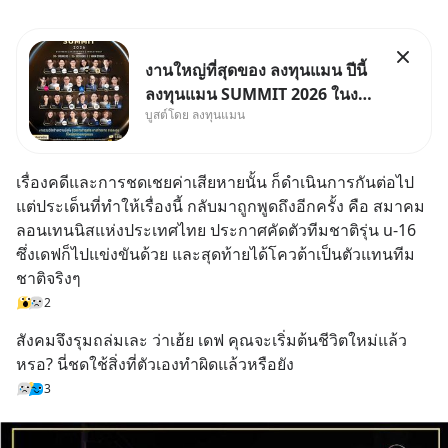
งานใหญ่ที่สุดของ ลงทุนแมน ปีนี้
ลงทุนแมน SUMMIT 2026 ในงาน
บูสต์โดย ลงทุนแมน
นี้จะมีเจ้าของธุรกิจ Dr.PONG,
หมึกกรุบ, Srichand, Jones’
Salad, LA GLACE, Fastwork,
เรื่องคดีและการชดเชยค่าเสียหายนั้น ก็ดำเนินการกันต่อไป 
MizuMi, KARMART, อิชิตัน มา
แต่ประเด็นที่ทำให้เรื่องนี้ กลับมาถูกพูดถึงอีกครั้ง คือ สมาคม
แชร์ความรู้การสร้างธุรกิจ
ลอนเทนนิสแห่งประเทศไทย ประกาศคัดตัวทีมชาติรุ่น u-16 
ซึ่งเดฟก็ไปแข่งขันด้วย และสุดท้ายได้โควต้าเป็นตัวแทนทีม
ชาติจริงๆ
2
สังคมจึงรุมถล่มเละ ว่าเฮ้ย เดฟ คุณจะเริ่มต้นชีวิตใหม่แล้ว
หรอ? นี่ชดใช้สิ่งที่ตัวเองทำผิดแล้วหรือยัง
3