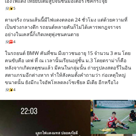
เองไฟแดง เหยียบเต็มสูบจนชนมอเตอร์ไซค์กระจุย
5
ตามจริง ถนนเส้นนี้มีไฟแดงตลอด 24 ชั่วโมง แต่ด้วยความที่
เป็นช่วงกลางดึก รถยนต์หลายคันก็ไม่ได้เคารพกฎจราจร 
อย่างในเคสนี้ก็เกิดเหตุพุ่งชนคนตาย
4
ในรถยนต์ BMW คันที่ชน มีเยาวชนอายุ 15 จำนวน 3 คน โดย
คนขับคือ เดฟ ที่ ณ เวลานั้นเรียนอยู่ชั้น ม.3 โดยดราม่าก็คือ 
หลังจากเกิดเหตุชนแล้ว มีคนในกลุ่มนั้น ถ่ายรูปลงสตอรี่ในอิน
สตาแกรมอีกต่างหาก ทำให้สังคมตั้งคำถามว่า ก่อเหตุใหญ่
ขนาดนั้น ยังมีกะใจอัพโหลดลงโซเชียล มีเดีย อีกหรือไง
4