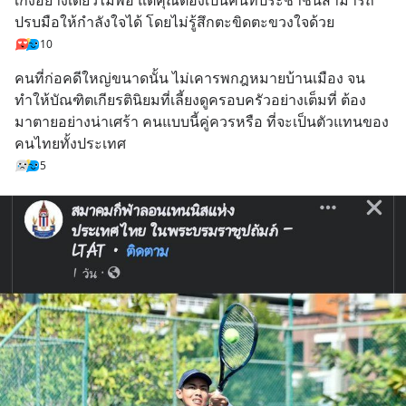
WealthX จะขอพาไปทัวร์ 5 เมนู
ปรบมือให้กำลังใจได้ โดยไม่รู้สึกตะขิดตะขวงใจด้วย
หลัก ที่จะทำให้คุ
10
คนที่ก่อคดีใหญ่ขนาดนั้น ไม่เคารพกฎหมายบ้านเมือง จน
ทำให้บัณฑิตเกียรตินิยมที่เลี้ยงดูครอบครัวอย่างเต็มที่ ต้อง
มาตายอย่างน่าเศร้า คนแบบนี้คู่ควรหรือ ที่จะเป็นตัวแทนของ
คนไทยทั้งประเทศ
5