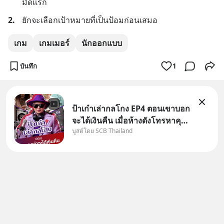
มัดเเรก
2.
ยักจะเลือกเป้าหมายที่เป็นป้อมก่อนเสมอ
เกม
เกมเมอร์
นักออกแบบ
บันทึก
1
ป้าเก๋าเล่ากลโกง EP4 ตอนเขาบอก
จะได้เงินคืน เมื่อห้างดังโทรหาคุณ
บูสต์โดย SCB Thailand
วิยะดา แจ้งเรื่องเคลมสินค้าแล้ว
บอกว่าจะคืนเงิน คุณวิยะดาจะได้
เงินจริง หรือเป็นเรื่องจ้อจี้ หาคำ
ตอบได้ที่ “ป้าเก๋าเล่ากลโกง” EP4
ตอน “เขา