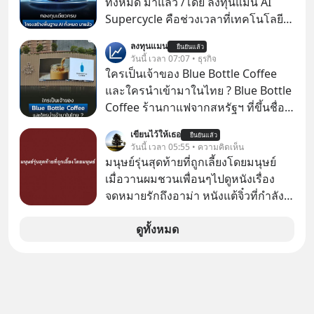
ทั้งหมด มาแล้ว /โดย ลงทุนแมน AI
ทางอ้อม 100%
Supercycle คือช่วงเวลาที่เทคโนโลยี
ปัญญาประดิษฐ์ จะกลายเป็นตัวขับ
ลงทุนแมน
ยืนยันแล้ว
เคลื่อนหลัก ของการเติบโตทาง
วันนี้ เวลา 07:07 • ธุรกิจ
เศรษฐกิจ และวิถีชีวิตของผู้คนอย่าง
ใครเป็นเจ้าของ Blue Bottle Coffee
ยาวนานต่อจากนี้
และใครนำเข้ามาในไทย ? Blue Bottle
Coffee ร้านกาแฟจากสหรัฐฯ ที่ขึ้นชื่อ
เรื่องความพิถีพิถัน กำลังจะเปิดสาขา
เขียนไว้ให้เธอ
ยืนยันแล้ว
แรกในประเทศไทย ที่ Central Park
วันนี้ เวลา 05:55 • ความคิดเห็น
มนุษย์รุ่นสุดท้ายที่ถูกเลี้ยงโดยมนุษย์
เมื่อวานผมชวนเพื่อนๆไปดูหนังเรื่อง
จดหมายรักถึงอาม่า หนังแต้จิ๋วที่กำลัง
โด่งดังทั่วโลกอยู่ในตอนนี้ เหตุเกิดจาก
ป๊าผมเห็นโปสเตอร์หนังเรื่องนี้หลาย
ดูทั้งหมด
เดือนก่อนและอยากดูมาก ด้วยเพราะว่า
อากงก็มาจากเมืองจีน ป๊าก็พูดแต้จิ๋วได้
มีเรื่องราวมีความผูกพันที่ได้ยินตั้งแต่
เด็ก