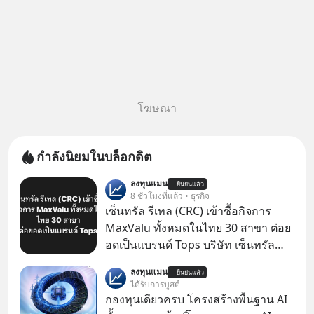
โฆษณา
กำลังนิยมในบล็อกดิต
ลงทุนแมน
ยืนยันแล้ว
8 ชั่วโมงที่แล้ว • ธุรกิจ
เซ็นทรัล รีเทล (CRC) เข้าซื้อกิจการ
MaxValu ทั้งหมดในไทย 30 สาขา ต่อย
อดเป็นแบรนด์ Tops บริษัท เซ็นทรัล
รีเทล คอร์ปอเรชั่น จำกัด (มหาชน) หรือ
ลงทุนแมน
ยืนยันแล้ว
CRC แจ้งตลาดหลักทรัพย์ฯ ว่า บริษัท
ได้รับการบูสต์
เซ็นทรัล ฟู้ด รีเทล จำกัด (CFR) ซึ่งเป็น
กองทุนเดียวครบ โครงสร้างพื้นฐาน AI
บริษัทย่อยที่ CRC ถือหุ้นทั้งทางตรงและ