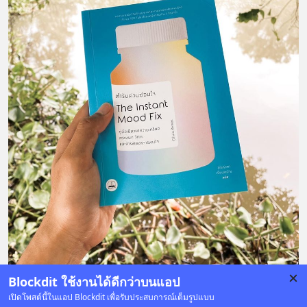
Blockdit ใช้งานได้ดีกว่าบนแอป
เปิดโพสต์นี้ในแอป Blockdit เพื่อรับประสบการณ์เต็มรูปแบบ