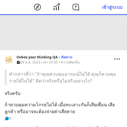
เข้าสู่ระบบ
Unbox your thinking QA
•
ติดตาม
29 ม.ค. 2023 เวลา 07:05 • ความคิดเห็น
คำกล่าวที่ว่า "ถ้าคุณควบคุมอารมณ์ไม่ได้ คุณก็ควบคุม
รายได้ไม่ได้" คิดว่าจริงหรือไม่จริงอย่างไร?
จริงครับ
ถ้าควบคุมความโกรธไม่ได้​ เมื่อทะเลาะกันก็เสียเพื่อน​ เสีย
ลูกค้า​ หรืออาจจะต้องจ่ายค่าเสียหาย
1