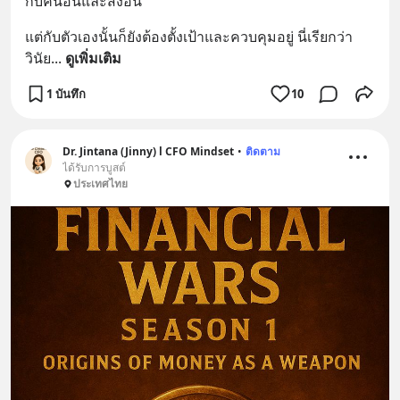
กับคนอื่นและสิ่งอื่น
แต่กับตัวเองนั้นก็ยังต้องตั้งเป้าและควบคุมอยู่ นี่เรียกว่า
วินัย
... 
ดูเพิ่มเติม
1 บันทึก
10
Dr. Jintana (Jinny) l CFO Mindset
•
ติดตาม
ได้รับการบูสต์
ประเทศไทย