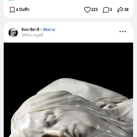
4 บันทึก
223
3
38
อิจฉาอิตาลี
•
ติดตาม
ได้รับการบูสต์