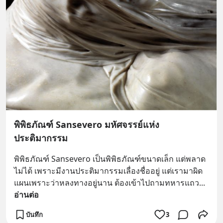
พิพิธภัณฑ์ Sansevero มหัศจรรย์แห่ง
ประติมากรรม
พิพิธภัณฑ์ Sansevero เป็นพิพิธภัณฑ์ขนาดเล็ก แต่พลาด
ไม่ได้ เพราะมีงานประติมากรรมเลื่องชื่ออยู่ แต่เรามาผิด
แผนเพราะว่าหลงทางอยู่นาน ต้องเข้าไปถามทหารแถว
... 
อ่านต่อ
บันทึก
3