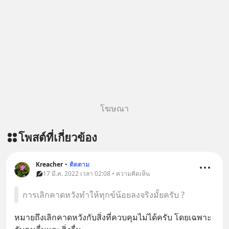
panasonic/ ติดตามสาระดี ๆ อัพเดททุก
English ที่นี่ : inspire-
วันผ่าน Line OA ด.ดล Blog คลิกเลย -->
english.in.th/event/inspire-english-
https://lin.ee/aMEkyNA
x-ด-ดล-blog-mrtharadhol-แคมเปญ
========================= 📣
พิเศษ/ ติดต่อสอบถามคอร์สเรียนเพิ่ม
สนับสนุนโดย 📣
เติม Line : https://lin.ee/uaQvU5C
=========================
#เรียนรู้ผ่านการใช้จริง #มากกว่าการ
เครียด หลับยาก ผมอยากแนะนำ
เรียนภาษา #InspireEnglish
ผลิตภัณฑ์เสริมอาหาร Diip CBD ช่วย
บรรเทาความเครียด ลดความวิตกกังวล
โฆษณา
เพิ่มการผ่อนคลาย ซึ่งช่วยให้การนอน
หลับมีประสิทธิภาพมากยิ่งขึ้น 📍 สนใจ
โพสต์ที่เกี่ยวข้อง
สั่งซื้อสินค้า Diip CBD 💬 LINE :
@diipgeek 🔗 หรือกดลิงก์
https://lin.ee/U91Fzyz
Kreacher
•
ติดตาม
17 มี.ค. 2022 เวลา 02:08 • ความคิดเห็น
การเลิกคาดหวังทำให้ทุกข์น้อยลงจริงมั้ยครับ ?
หมายถึงเลิกคาดหวังกับสิ่งที่ควบคุมไม่ได้ครับ โดยเฉพาะ