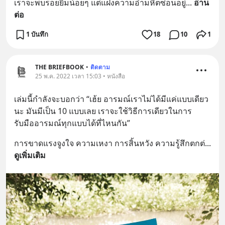
เราจะพบรอยยิ้มน้อยๆ แต่แฝงความอำมหิตซ่อนอยู่
... 
อ่าน
ต่อ
1 บันทึก
18
10
1
THE BRIEFBOOK
•
ติดตาม
25 พ.ค. 2022 เวลา 15:03 • หนังสือ
เล่มนี้กำลังจะบอกว่า “เฮ้ย อารมณ์เราไม่ได้มีแค่แบบเดียว
นะ มันมีเป็น 10 แบบเลย เราจะใช้วิธีการเดียวในการ
รับมืออารมณ์ทุกแบบได้ที่ไหนกัน”
การขาดแรงจูงใจ ความเหงา การสิ้นหวัง ความรู้สึกตกต่
... 
ดูเพิ่มเติม