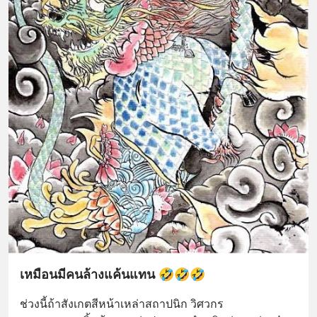
เหมือนมีคนล้างแค้นแทน 🤣🤣🤣
ช่วงนี้ถ้าสังเกตสีหน้าเหล่าสถาปนิก วิศวกร