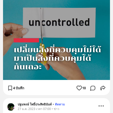
4 บันทึก
10
ปฐมพงษ์ โพธิ์ประสิทธินันท์
•
ติดตาม
27 ม.ค. 2023 เวลา 07:00 • ข่าว