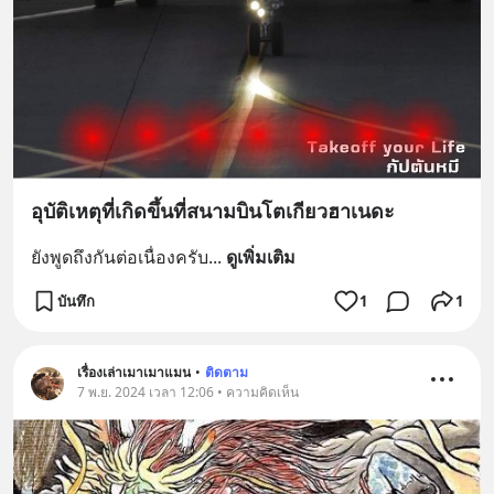
อุบัติเหตุที่เกิดขึ้นที่สนามบินโตเกียวฮาเนดะ
ยังพูดถึงกันต่อเนื่องครับ
... 
ดูเพิ่มเติม
บันทึก
1
1
เรื่องเล่าเมาเมาแมน
•
ติดตาม
7 พ.ย. 2024 เวลา 12:06 • ความคิดเห็น