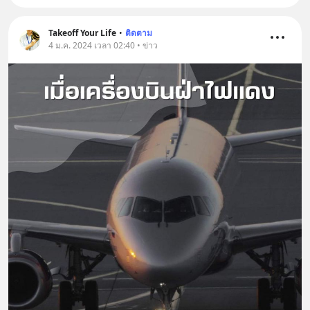
Takeoff Your Life
•
ติดตาม
4 ม.ค. 2024 เวลา 02:40 • ข่าว