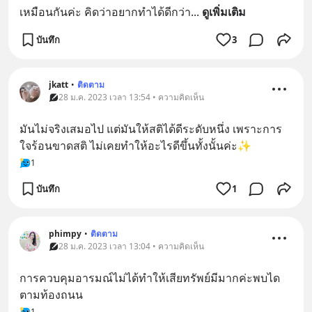
เหมือนกันค่ะ คิดว่าอยากทำได้ดีกว่า
... 
ดูเพิ่มเติม
บันทึก
3
jkatt
•
ติดตาม
28 ม.ค. 2023 เวลา 13:54 • ความคิดเห็น
มันไม่จริงเสมอไป แต่มันให้สติได้ดีระดับหนึ่ง เพราะการ
ใจร้อนขาดสติ ไม่เคยทำให้อะไรดีขึ้นทั้งนั้นค่ะ✨
1
บันทึก
1
phimpy
•
ติดตาม
28 ม.ค. 2023 เวลา 13:04 • ความคิดเห็น
การควบคุมอารมณ์ไม่ได้ทำให้เสียทรัพย์มีมากค่ะพบได
ตามท้องถนน
1