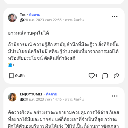
Tos
•
ติดตาม
28 ม.ค. 2023 เวลา 22:55 • ความคิดเห็น
อารมณ์ควบคุมไม่ได้
ถ้ามีอารมณ์ ความรู้สึก สามัญสำนึกที่มีจะรู้ว่า สิ่งที่กิดขึ้น
มีประโยชน์หรือไม่มี สติจะรู้ว่าแรงขับที่มาจากอารมณ์ได้
หรือเสียประโยชน์ ตัดสินที่กำลังสติ
1
บันทึก
1
ENJOY.YUMEI
•
ติดตาม
28 ม.ค. 2023 เวลา 14:46 • ความคิดเห็น
คิดว่าจริงค่ะ อย่างเราจะพยายามควบคุมการใช้จ่าย กิเลส
ที่อยากได้มีเยอะมากค่ะ แต่ก็ต้องเอาที่จำเป็นที่สุด กว่าจะ
ฝึกให้ตัวเองบริหารเงินให้เก่ง ใช้ให้เป็น ก็ผ่านการขัดเกลา