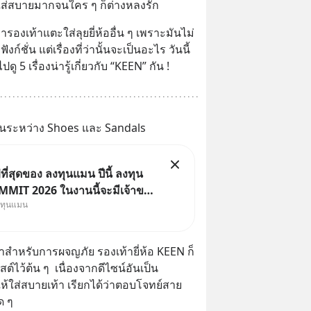
ส่สบายมากจนใคร ๆ ก็ต่างหลงรัก
่ารองเท้าแตะใส่ลุยยี่ห้ออื่น ๆ เพราะมันไม่
งก์ชั่น แต่เรื่องที่ว่านั้นจะเป็นอะไร วันนี้ 
ู 5 เรื่องน่ารู้เกี่ยวกับ “KEEN” กัน !
กันระหว่าง Shoes และ Sandals
ี่สุดของ ลงทุนแมน ปีนี้ ลงทุน
MIT 2026 ในงานนี้จะมีเจ้าของ
งทุนแมน
Dr.PONG, หมึกกรุบ, Srichand,
Salad, LA GLACE, Fastwork,
 KARMART, อิชิตัน มาแชร์
ำหรับการผจญภัย รองเท้ายี่ห้อ KEEN ก็
ารสร้างธุรกิจ
สต์ไว้ต้น ๆ  เนื่องจากดีไซน์อันเป็น
้ใส่สบายเท้า เรียกได้ว่าตอบโจทย์สาย
ด ๆ