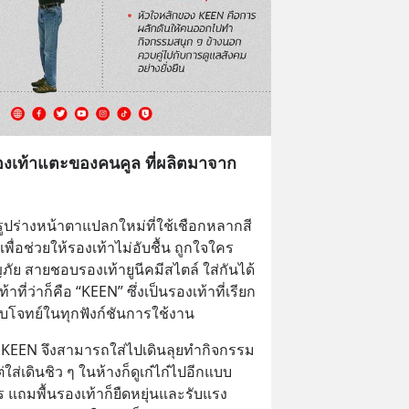
 รองเท้าแตะของคนคูล ที่ผลิตมาจาก
ปร่างหน้าตาแปลกใหม่ที่ใช้เชือกหลากสี
ื่อช่วยให้รองเท้าไม่อับชื้น ถูกใจใคร
ย สายชอบรองเท้ายูนีคมีสไตล์ ใส่กันได้
าที่ว่าก็คือ “KEEN” ซึ่งเป็นรองเท้าที่เรียก
อบโจทย์ในทุกฟังก์ชันการใช้งาน
ริด KEEN จึงสามารถใส่ไปเดินลุยทำกิจกรรม
ส่เดินชิว ๆ ในห้างก็ดูเก๋ไก๋ไปอีกแบบ 
 แถมพื้นรองเท้าก็ยืดหยุ่นและรับแรง