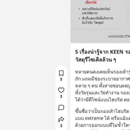
5 เรื่องน่ารู้จาก KEEN
วัสดุรีไซเคิลล้วน ๆ
หลายคนคงเคยเห็นรองเท้ารู
ถัก แถมมีช่องระบายอากาศเพ
5
หลาย ๆ คน ทั้งสายชอบผจญภั
ทั้งวัยรุ่นและวัยทำงาน รองเท้
3
ได้ว่ามีดีไซน์แบบไฮบริด ต
ขึ้นชื่อว่าเป็นรองเท้าไฮบ
แบบ extreme ได้ หรือแม้แต่ใ
ด้วยการออกแบบที่ไม่ซ้ำใคร
3