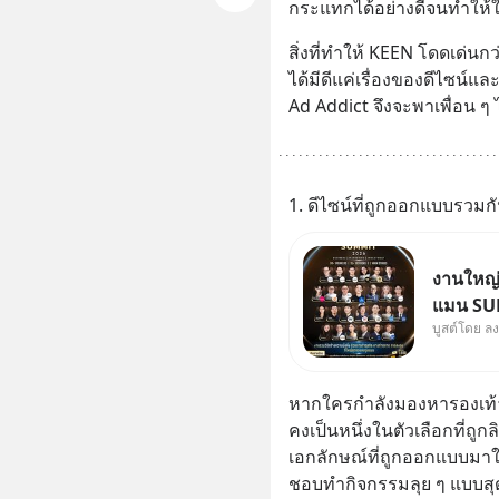
กระแทกได้อย่างดีจนทำให้ใ
สิ่งที่ทำให้ KEEN โดดเด่นกว
ได้มีดีแค่เรื่องของดีไซน์และฟั
Ad Addict จึงจะพาเพื่อน ๆ ไปด
1. ดีไซน์ที่ถูกออกแบบรวม
งานใหญ่ท
แมน SUM
บูสต์โดย ล
ธุรกิจ 
Jones’ 
MizuMi,
หากใครกำลังมองหารองเท้าส
ความรู้ก
คงเป็นหนึ่งในตัวเลือกที่ถูกลิ
เอกลักษณ์ที่ถูกออกแบบมาให
ชอบทำกิจกรรมลุย ๆ แบบสุ