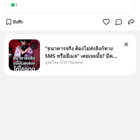
1
บันทึก
“ธนาคารจริง ต้องไม่ส่งลิงก์ทาง
SMS หรืออีเมล” เคยเจอมั้ย? มีคน
บูสต์โดย SCB Thailand
อ้างว่าโทรจากธนาคาร บอกว่า
บัญชีมีปัญหา แล้วให้กดลิงก์โน่นนี่
หรือสแกนคิวอาร์โค้ดทันที มาฟัง
“ป้าเก๋าเล่ากลโกง” เพื่อรู้ทันมุก
หลอกลวงในคราบ