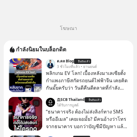
โฆษณา
กำลังนิยมในบล็อกดิต
ด.ดล Blog
ยืนยันแล้ว
3 ชั่วโมงที่แล้ว • ยานยนต์
พลิกเกม EV โลก! เบื้องหลังมาเลเซียตั้ง
กำแพงภาษีสกัดรถยนต์ไฟฟ้าจีน เคยคิด
กันมั๊ยครับว่า วันดีคืนดีตลาดที่กำลัง
เติบโตพุ่งทะยาน จะถูกมือมืดเตะตัดขา
SCB Thailand
ยืนยันแล้ว
จนหน้าทิ่มแบบไม่ทันตั้งตัว…
ได้รับการบูสต์
“ธนาคารจริง ต้องไม่ส่งลิงก์ทาง SMS
หรืออีเมล” เคยเจอมั้ย? มีคนอ้างว่าโทร
จากธนาคาร บอกว่าบัญชีมีปัญหา แล้ว
ให้กดลิงก์โน่นนี่ หรือสแกนคิวอาร์โค้ด