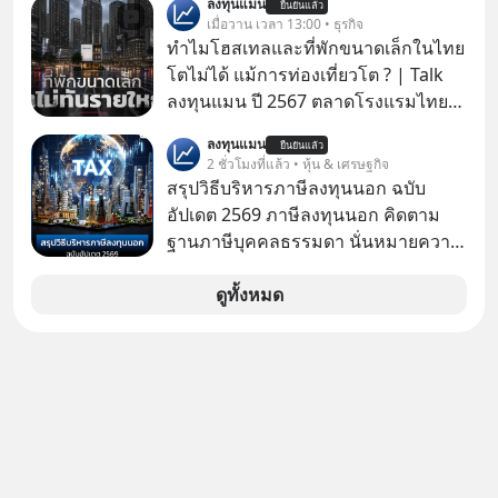
ลงทุนแมน
ยืนยันแล้ว
ทันที มาฟัง “ป้าเก๋าเล่ากลโกง” เพื่อรู้ทัน
เมื่อวาน เวลา 13:00 • ธุรกิจ
มุกหลอกลวงในคราบความน่าเชื่อถือ
ทำไมโฮสเทลและที่พักขนาดเล็กในไทย
กันค่ะ #แก้เกมกลโกง #ป้าเก๋าเล่ากล
โตไม่ได้ แม้การท่องเที่ยวโต ? | Talk
โกง #LivesSustainably #อยู่อย่าง
ลงทุนแมน ปี 2567 ตลาดโรงแรมไทย
ยั่งยืน #CyberSecurity #ป้าเก๋า
มูลค่ารวมเฉียด 4 แสนล้านบาท แต่รู้
ลงทุนแมน
#FraudEducation #FinancialLiteracy
ยืนยันแล้ว
หรือไม่ว่า รายได้กว่า 85% กระจุกอยู่กับ
2 ชั่วโมงที่แล้ว • หุ้น & เศรษฐกิจ
#DigitalBankWithHumanTouch
ผู้ประกอบการรายใหญ่ และมีอัตราการ
สรุปวิธีบริหารภาษีลงทุนนอก ฉบับ
เติบโตได้ถึง 16% ขณะที่ผู้ประกอบการ
อัปเดต 2569 ภาษีลงทุนนอก คิดตาม
โฮสเทลและที่พักขนาดเล็ก ซึ่งมีสัดส่วน
ฐานภาษีบุคคลธรรมดา นั่นหมายความ
ถึง 91% ของธุรกิจที่พักทั้งหมด กลับโต
ว่าถ้าเรามีกำไร 100,000 บาท
เพียง 1.3% เท่านั้น เกิดอะไรขึ้นกับที่พัก
ดูทั้งหมด
รายเล็ก ? อะไรคือข้อจำกัดที่ทำให้โต
ไม่สุด และต้องปลดล็อกกฎเกณฑ์ไหน
เพื่อให้รายเล็กเติบโตได้มากกว่าที่เป็น
อยู่ ? Talk ลงทุนแมนชวนมาวิเคราะห์
เรื่องนี้ กับคุณนรี สุเนต์ตา นายกสมาคม
โฮสเทลและที่พักขนาดเล็ก
(ประเทศไทย)