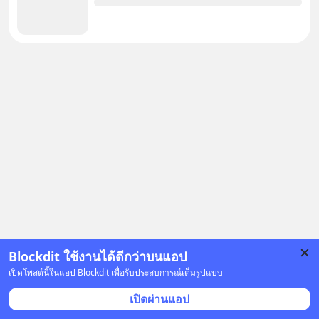
Blockdit ใช้งานได้ดีกว่าบนแอป
โฆษณา
เปิดโพสต์นี้ในแอป Blockdit เพื่อรับประสบการณ์เต็มรูปแบบ
คำตอบอื่น
(
9
)
เปิดผ่านแอป